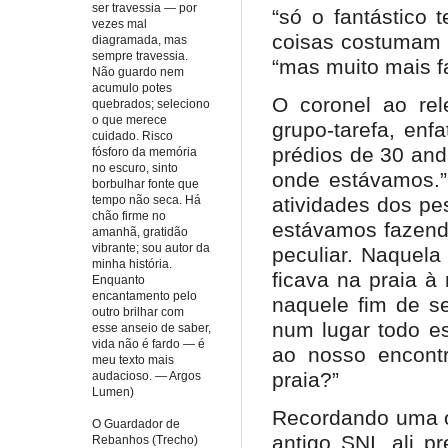
ser travessia — por
“só o fantástico 
vezes mal
coisas costumam n
diagramada, mas
sempre travessia.
“mas muito mais f
Não guardo nem
acumulo potes
O coronel ao rel
quebrados; seleciono
o que merece
grupo-tarefa, enf
cuidado. Risco
prédios de 30 an
fósforo da memória
no escuro, sinto
onde estávamos.”
borbulhar fonte que
atividades dos pe
tempo não seca. Há
chão firme no
estávamos fazendo
amanhã, gratidão
vibrante; sou autor da
peculiar. Naquela
minha história.
ficava na praia à
Enquanto
encantamento pelo
naquele fim de s
outro brilhar com
num lugar todo e
esse anseio de saber,
vida não é fardo — é
ao nosso encontr
meu texto mais
praia?”
audacioso. — Argos
Lumen)
Recordando uma o
O Guardador de
antigo SNI, ali p
Rebanhos (Trecho)