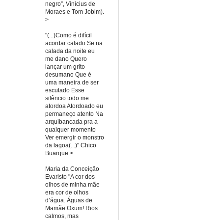
negro”, Vinicius de
Moraes e Tom Jobim).
>
"(...)Como é difícil
acordar calado Se na
calada da noite eu
me dano Quero
lançar um grito
desumano Que é
uma maneira de ser
escutado Esse
silêncio todo me
atordoa Atordoado eu
permaneço atento Na
arquibancada pra a
qualquer momento
Ver emergir o monstro
da lagoa(...)" Chico
Buarque >
Maria da Conceição
Evaristo "A cor dos
olhos de minha mãe
era cor de olhos
d’água. Águas de
Mamãe Oxum! Rios
calmos, mas