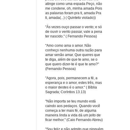
atinge como uma espada Peço, não
me condene, oh, minha amada Pois
as palavras foram pra ti, amada Pra
ti, amada(...) ( Quinteto violado))
"Às vezes ouço passar o vento; e só
de ouvir o vento passar, vale a pena
ter nascido." ( Fernando Pessoa)
"Amo como ama o amor. Não
conheço nenhuma outra razão para
amar senão amar. Que queres que
te diga, além de que te amo, se o
que quero dizer-te é que te amo?"
(Fernando Pessoa)
"Agora, pois, permanecem a fé, a
esperança e o amor, estes três, mas
o maior destes é o amor." ( Bíblia
Sagrada; Coríntios 13.13)
"Não importa se teu mundo está
caindo aos pedaços. Quando você
começa a ter mais fé, de alguma
maneira linda a vida dá um jeito de
ficar melhor." (Caio Fernando Abreu)
"Sou feliz e não admito que ninguém