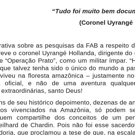
“Tudo foi muito bem docu
(Coronel Uyrangé 
ativa sobre as pesquisas da FAB a respeito d
creve o coronel Uyrangé Hollanda, dirigente do
re “Operação Prato”, como um militar ímpar.
, que talvez tenha sido o único do mundo a pa
 viveu na floresta amazônica – justamente 
oficial, e não de uma aventura qualque
 extraordinárias, santo Deus!
s de seu histórico depoimento, dezenas de a
tos vivenciados na Amazônia, só podem 
quem compartilhe dos conceitos de um pe
ilhard de Chardin. Pois não foi esse sacerdo
oria, que proclamou a tese de que, na escal