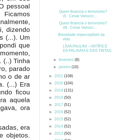
“O pessoal
Quem financia o terrorismo?
 Ficamos
(I) Cesar Vanucci...
inalmente,
Quem financia o terrorismo?
(II) Cesar Vanucc...
i, dizendo
Brevidade imperceptível da
 (...). Um
vida
spondi que
LÍVIA PAULINI – ARTÍFICE
DA PALAVRA E DAS TINTAS
e momento,
 (..) Tinha
►
fevereiro
(8)
►
janeiro
(10)
ro, parado
mo o de ar
►
2021
(108)
 (...) Era
►
2020
(104)
►
2019
(131)
undo ficou
►
2018
(50)
ara aquela
►
2017
(51)
gava, ora
►
2016
(52)
►
2015
(52)
sadas, era
►
2014
(52)
►
2013
(50)
e objetos.