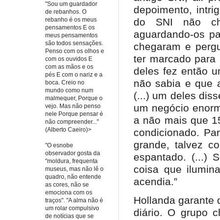
"Sou um guardador
depoimento, intr
de rebanhos. O
do SNI não ch
rebanho é os meus
pensamentos E os
aguardando-os pa
meus pensamentos
são todos sensações.
chegaram e pergu
Penso com os olhos e
ter marcado para 
com os ouvidos E
com as mãos e os
deles fez então 
pés E com o nariz e a
não sabia e que 
boca. Creio no
mundo como num
(...) um deles diss
malmequer, Porque o
um negócio enorm
vejo. Mas não penso
nele Porque pensar é
a não mais que 15
não compreender..."
(Alberto Caeiro)>
condicionado. Par
grande, talvez c
"O esnobe
observador gosta da
espantado. (...) 
"moldura, frequenta
coisa que ilumin
museus, mas não lê o
quadro, não entende
acendia.”
as cores, não se
emociona com os
Hollanda garante 
traços". "A alma não é
um rolar compulsivo
diário. O grupo c
de notícias que se