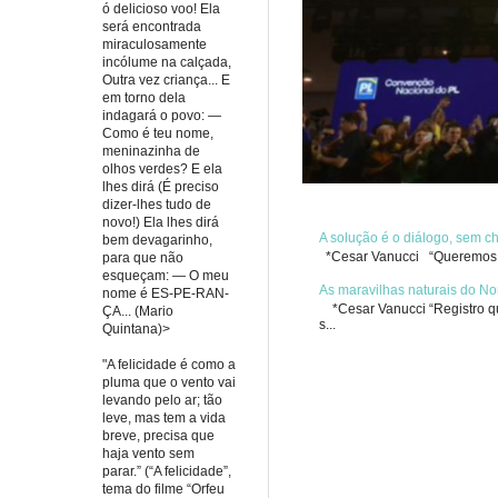
ó delicioso voo! Ela
será encontrada
miraculosamente
incólume na calçada,
Outra vez criança... E
em torno dela
indagará o povo: —
Como é teu nome,
meninazinha de
olhos verdes? E ela
lhes dirá (É preciso
dizer-lhes tudo de
novo!) Ela lhes dirá
A solução é o diálogo, sem 
bem devagarinho,
*Cesar Vanucci “Queremos re
para que não
esqueçam: — O meu
As maravilhas naturais do No
nome é ES-PE-RAN-
*Cesar Vanucci “Registro qua
ÇA... (Mario
s...
Quintana)>
"A felicidade é como a
pluma que o vento vai
levando pelo ar; tão
leve, mas tem a vida
breve, precisa que
haja vento sem
parar.” (“A felicidade”,
tema do filme “Orfeu