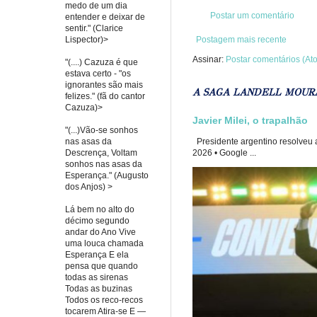
medo de um dia
Postar um comentário
entender e deixar de
sentir." (Clarice
Lispector)>
Postagem mais recente
Assinar:
Postar comentários (At
"(....) Cazuza é que
estava certo - "os
ignorantes são mais
A SAGA LANDELL MOUR
felizes." (fã do cantor
Cazuza)>
Javier Milei, o trapalhão
"(...)Vão-se sonhos
nas asas da
Presidente argentino resolveu a
Descrença, Voltam
2026 • Google ...
sonhos nas asas da
Esperança." (Augusto
dos Anjos) >
Lá bem no alto do
décimo segundo
andar do Ano Vive
uma louca chamada
Esperança E ela
pensa que quando
todas as sirenas
Todas as buzinas
Todos os reco-recos
tocarem Atira-se E —