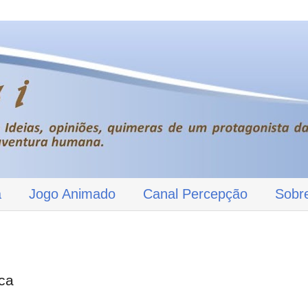
a
Jogo Animado
Canal Percepção
Sobr
ica