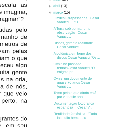
escala, as
►
abril
(13)
e imagina,
▼
março
(15)
maginar”?
Limites ultrapassados Cesar
Vanucci “O...
adas pelo
A Terra sob permanente
observação Cesar
tamanho de
Vanucc...
 metros de
Discos, gritante realidade
Cesar Vanucci ...
avam pelas
A polêmica em torno dos
biam o que
discos Cesar Vanucci “Os ...
teceu algo
Óvnis no passado
remotoCesar Vanucci “O
uita gente
enigma pr...
s na orla,
Óvnis, um documento de
quase 70 anos Cesar
a de nós,
Vanucc...
r que veio
Temo pelo o que ainda está
por vir neste ano
 perto, na
Documentação fotográfica
espantosa Cesar V...
Realidade fantástica “Tudo
grantes do
foi muito bem docu...
ce, em seu