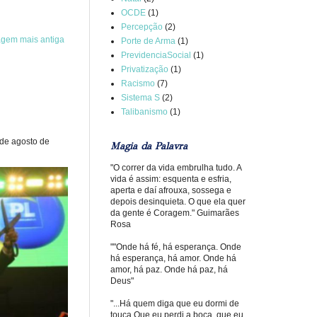
OCDE
(1)
Percepção
(2)
agem mais antiga
Porte de Arma
(1)
PrevidenciaSocial
(1)
Privatização
(1)
Racismo
(7)
Sistema S
(2)
Talibanismo
(1)
 de agosto de
Magia da Palavra
"O correr da vida embrulha tudo. A
vida é assim: esquenta e esfria,
aperta e daí afrouxa, sossega e
depois desinquieta. O que ela quer
da gente é Coragem." Guimarães
Rosa
""Onde há fé, há esperança. Onde
há esperança, há amor. Onde há
amor, há paz. Onde há paz, há
Deus"
"...Há quem diga que eu dormi de
touca Que eu perdi a boca, que eu