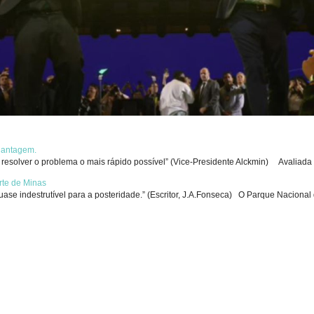
chantagem.
solver o problema o mais rápido possível” (Vice-Presidente Alckmin) Avaliada p
rte de Minas
se indestrutível para a posteridade.” (Escritor, J.A.Fonseca) O Parque Nacional