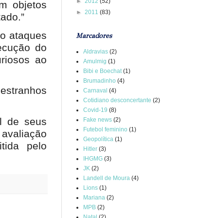
►
2012
(52)
m objetos
►
2011
(83)
tado.”
mo ataques
Marcadores
ecução do
Aldravias
(2)
uriosos ao
Amulmig
(1)
Bibi e Boechat
(1)
Brumadinho
(4)
estranhos
Carnaval
(4)
Cotidiano desconcertante
(2)
Covid-19
(8)
al de seus
Fake news
(2)
Futebol feminino
(1)
 avaliação
Geopolítica
(1)
tida pelo
Hitler
(3)
IHGMG
(3)
JK
(2)
Landell de Moura
(4)
Lions
(1)
Mariana
(2)
MPB
(2)
Natal
(2)