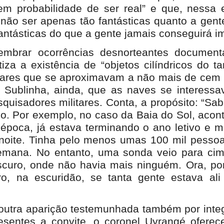
tem probabilidade de ser real” e que, nessa 
ão ser apenas tão fantásticas quanto a gent
antásticas do que a gente jamais conseguirá i
embrar ocorrências desnorteantes document
atiza a existência de “objetos cilíndricos do 
dares que se aproximavam a não mais de cem
 Sublinha, ainda, que as naves se interess
squisadores militares. Conta, a propósito: “Sa
. Por exemplo, no caso da Baia do Sol, acon
 época, já estava terminando o ano letivo e m
 noite. Tinha pelo menos umas 100 mil pessoa
emana. No entanto, uma sonda veio para cim
scuro, onde não havia mais ninguém. Ora, po
o, na escuridão, se tanta gente estava ali
utra aparição testemunhada também por inte
resentes a convite, o coronel Uyrangé ofere