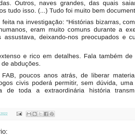
as. Outros, naves grandes, das quais saia
s tudo isso. (...) Tudo foi muito bem documen
feita na investigação: “Histórias bizarras, co
 humanos, eram muito comuns durante a ex
os assustava, deixando-nos preocupados e c
xtenso e rico em detalhes. Fala também de 
e de abduções.
 FAB, poucos anos atrás, de liberar materi
ogos civis poderá permitir, sem dúvida, uma
 de toda a extraordinária história transmi
 2022
io: