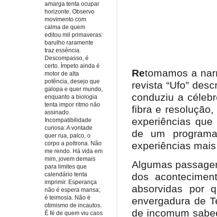
amarga tenta ocupar
horizonte. Observo
movimento com
calma de quem
editou mil primaveras:
barulho raramente
traz essência.
Descompasso, é
certo. Ímpeto ainda é
Re
tomamos a narr
motor de alta
potência, desejo que
revista “Ufo” des
galopa e quer mundo,
conduziu a céleb
enquanto a biologia
tenta impor ritmo não
fibra e resolução
assinado.
experiências que
Incompatibilidade
curiosa: A vontade
de um programa 
quer rua, palco, o
corpo a poltrona. Não
experiências mais
me rendo. Há vida em
mim, jovem demais
Algumas passagen
para limites que
dos acontecimen
calendário tenta
imprimir. Esperança
absorvidas por 
não é espera mansa;
é teimosia. Não é
envergadura de Te
otimismo de incautos.
de incomum sabed
É fé de quem viu caos