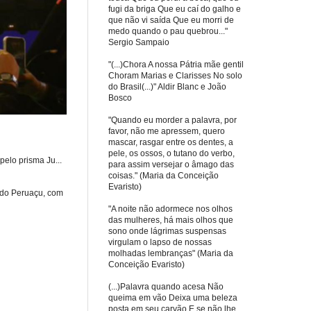
fugi da briga Que eu caí do galho e
que não vi saída Que eu morri de
medo quando o pau quebrou..."
Sergio Sampaio
"(...)Chora A nossa Pátria mãe gentil
Choram Marias e Clarisses No solo
do Brasil(...)" Aldir Blanc e João
Bosco
"Quando eu morder a palavra, por
favor, não me apressem, quero
mascar, rasgar entre os dentes, a
pele, os ossos, o tutano do verbo,
elo prisma Ju...
para assim versejar o âmago das
coisas." (Maria da Conceição
Evaristo)
 do Peruaçu, com
"A noite não adormece nos olhos
das mulheres, há mais olhos que
sono onde lágrimas suspensas
virgulam o lapso de nossas
molhadas lembranças" (Maria da
Conceição Evaristo)
(...)Palavra quando acesa Não
queima em vão Deixa uma beleza
posta em seu carvão E se não lhe