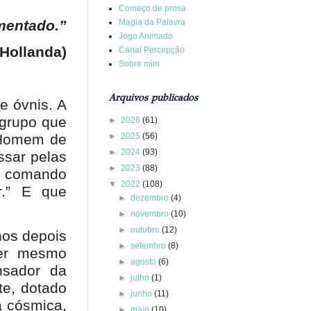
Começo de prosa
mentado.”
Magia da Palavra
Jogo Animado
Hollanda)
Canal Percepção
Sobre mim
Arquivos publicados
e óvnis. A
 grupo que
►
2026
(61)
►
2025
(56)
 “Homem de
►
2024
(93)
ssar pelas
►
2023
(88)
no comando
▼
2022
(108)
r.” E que
►
dezembro
(4)
►
novembro
(10)
►
outubro
(12)
nos depois
►
setembro
(8)
ser mesmo
►
agosto
(6)
nsador da
►
julho
(1)
te, dotado
►
junho
(11)
a cósmica,
►
maio
(10)