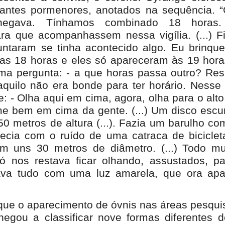
igantes pormenores, anotados na sequência. 
egava. Tínhamos combinado 18 horas.
ra que acompanhassem nessa vigília. (...) F
ntaram se tinha acontecido algo. Eu brinque
as 18 horas e eles só apareceram às 19 horas
uma pergunta: - a que horas passa outro? Re
aquilo não era bonde para ter horário. Ness
e: - Olha aqui em cima, agora, olha para o alto.
e bem em cima da gente. (...) Um disco escu
0 metros de altura (...). Fazia um barulho co
ecia com o ruído de uma catraca de bicicleta.
om uns 30 metros de diâmetro. (...) Todo m
Só nos restava ficar olhando, assustados, p
ava tudo com uma luz amarela, que ora apa
que o aparecimento de óvnis nas áreas pesqui
hegou a classificar nove formas diferentes d