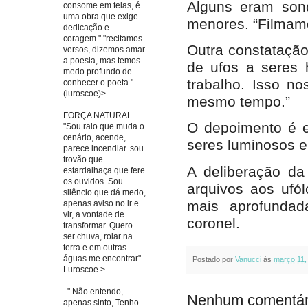
Alguns eram sond
consome em telas, é
uma obra que exige
menores. “Filmamo
dedicação e
coragem." "recitamos
Outra constatação 
versos, dizemos amar
a poesia, mas temos
de ufos a seres
medo profundo de
trabalho. Isso n
conhecer o poeta."
(luroscoe)>
mesmo tempo.”
FORÇA NATURAL
O depoimento é e
"Sou raio que muda o
cenário, acende,
seres luminosos 
parece incendiar. sou
trovão que
A deliberação da
estardalhaça que fere
os ouvidos. Sou
arquivos aos ufól
silêncio que dá medo,
mais aprofundada
apenas aviso no ir e
vir, a vontade de
coronel.
transformar. Quero
ser chuva, rolar na
terra e em outras
águas me encontrar"
Postado por
Vanucci
às
março 11,
Luroscoe >
. " Não entendo,
Nenhum comentár
apenas sinto, Tenho