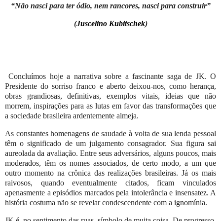
“Não nasci para ter ódio, nem rancores, nasci para construir”
(
Juscelino Kubitschek
)
Concluímos hoje a narrativa sobre a fascinante saga de JK. O
Presidente do sorriso franco e aberto deixou-nos, como herança,
obras grandiosas, definitivas, exemplos vitais, ideias que não
morrem, inspirações para as lutas em favor das transformações que
a sociedade brasileira ardentemente almeja.
As constantes homenagens de saudade à volta de sua lenda pessoal
têm o significado de um julgamento consagrador. Sua figura sai
aureolada da avaliação. Entre seus adversários, alguns poucos, mais
moderados, têm os nomes associados, de certo modo, a um que
outro momento na crônica das realizações brasileiras. Já os mais
raivosos, quando eventualmente citados, ficam vinculados
apenasmente a episódios marcados pela intolerância e insensatez. A
história costuma não se revelar condescendente com a ignomínia.
JK é, no sentimento das ruas, símbolo de muita coisa. De progresso.