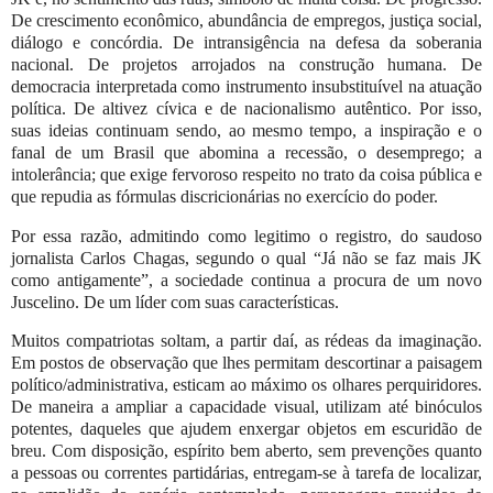
De crescimento econômico, abundância de empregos, justiça social,
diálogo e concórdia. De intransigência na defesa da soberania
nacional. De projetos arrojados na construção humana. De
democracia interpretada como instrumento insubstituível na atuação
política. De altivez cívica e de nacionalismo autêntico. Por isso,
suas ideias continuam sendo, ao mesmo tempo, a inspiração e o
fanal de um Brasil que abomina a recessão, o desemprego; a
intolerância; que exige fervoroso respeito no trato da coisa pública e
que repudia as fórmulas discricionárias no exercício do poder.
Por essa razão, admitindo como legitimo o registro, do saudoso
jornalista Carlos Chagas, segundo o qual
“Já não se faz mais JK
como antigamente”, a sociedade continua a procura de um novo
Juscelino. De um líder com suas características.
Muitos compatriotas soltam, a partir daí, as rédeas da imaginação.
Em postos de observação que lhes permitam descortinar a paisagem
político/administrativa, esticam ao máximo os olhares perquiridores.
De maneira a ampliar a capacidade visual, utilizam até binóculos
potentes, daqueles que ajudem enxergar objetos em escuridão de
breu. Com disposição, espírito bem aberto, sem prevenções quanto
a pessoas ou correntes partidárias, entregam-se à tarefa de localizar,