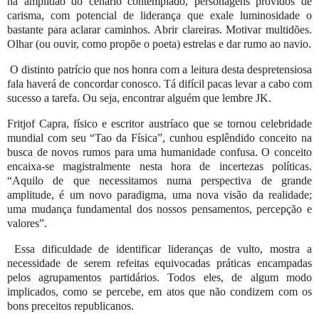
na amplidão do cenário contemplado, personagens providos de
carisma, com potencial de liderança que exale luminosidade o
bastante para aclarar caminhos. Abrir clareiras. Motivar multidões.
Olhar (ou ouvir, como propõe o poeta) estrelas e dar rumo ao navio.
O distinto patrício que nos honra com a leitura desta despretensiosa
fala haverá de concordar conosco. Tá difícil pacas levar a cabo com
sucesso a tarefa. Ou seja, encontrar alguém que lembre JK.
Fritjof Capra, físico e escritor austríaco que se tornou celebridade
mundial com seu “Tao da Física”, cunhou esplêndido conceito na
busca de novos rumos para uma humanidade confusa. O conceito
encaixa-se magistralmente nesta hora de incertezas políticas.
“Aquilo de que necessitamos numa perspectiva de grande
amplitude, é um novo paradigma, uma nova visão da realidade;
uma mudança fundamental dos nossos pensamentos, percepção e
valores”.
Essa dificuldade de identificar lideranças de vulto, mostra a
necessidade de serem refeitas equivocadas práticas encampadas
pelos agrupamentos partidários. Todos eles, de algum modo
implicados, como se percebe, em atos que não condizem com os
bons preceitos republicanos.