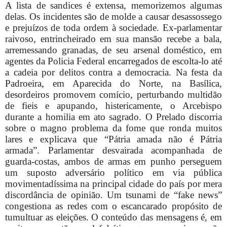
A lista de sandices é extensa, memorizemos algumas
delas. Os incidentes são de molde a causar desassossego
e prejuízos de toda ordem à sociedade. Ex-parlamentar
raivoso, entrincheirado em sua mansão recebe a bala,
arremessando granadas, de seu arsenal doméstico, em
agentes da Policia Federal encarregados de escolta-lo até
a cadeia por delitos contra a democracia. Na festa da
Padroeira, em Aparecida do Norte, na Basílica,
desordeiros promovem comício, perturbando multidão
de fieis e apupando, histericamente, o Arcebispo
durante a homilia em ato sagrado. O Prelado discorria
sobre o magno problema da fome que ronda muitos
lares e explicava que “Pátria amada não é Pátria
armada”. Parlamentar desvairada acompanhada de
guarda-costas, ambos de armas em punho perseguem
um suposto adversário político em via pública
movimentadíssima na principal cidade do país por mera
discordância de opinião. Um tsunami de “fake news”
congestiona as redes com o escancarado propósito de
tumultuar as eleições. O conteúdo das mensagens é, em