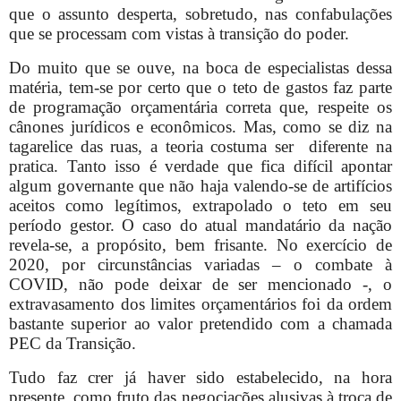
que o assunto desperta, sobretudo, nas confabulações
que se processam com vistas à transição do poder.
Do muito que se ouve, na boca de especialistas dessa
matéria, tem-se por certo que o teto de gastos faz parte
de programação orçamentária correta que, respeite os
cânones jurídicos e econômicos. Mas, como se diz na
tagarelice das ruas, a teoria costuma ser
diferente na
pratica. Tanto isso é verdade que fica difícil apontar
algum governante que não haja valendo-se de artifícios
aceitos como legítimos, extrapolado o teto em seu
período gestor. O caso do atual mandatário da nação
revela-se, a propósito, bem frisante. No exercício de
2020, por circunstâncias variadas – o combate à
COVID, não pode deixar de ser mencionado -, o
extravasamento dos limites orçamentários foi da ordem
bastante superior ao valor pretendido com a chamada
PEC da Transição.
Tudo faz crer já haver sido estabelecido, na hora
presente, como fruto das negociações alusivas à troca de