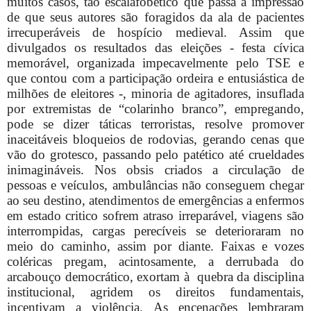
muitos casos, tão escalafobético que passa a impressão
de que seus autores são foragidos da ala de pacientes
irrecuperáveis de hospício medieval. Assim que
divulgados os resultados das eleições - festa cívica
memorável, organizada impecavelmente pelo TSE e
que contou com a participação ordeira e entusiástica de
milhões de eleitores -, minoria de agitadores, insuflada
por extremistas de “colarinho branco”, empregando,
pode se dizer táticas terroristas, resolve promover
inaceitáveis bloqueios de rodovias, gerando cenas que
vão do grotesco, passando pelo patético até crueldades
inimagináveis. Nos obsis criados a circulação de
pessoas e veículos, ambulâncias não conseguem chegar
ao seu destino, atendimentos de emergências a enfermos
em estado critico sofrem atraso irreparável, viagens são
interrompidas, cargas perecíveis se deterioraram no
meio do caminho, assim por diante. Faixas e vozes
coléricas pregam, acintosamente, a derrubada do
arcabouço democrático, exortam à
quebra da disciplina
institucional, agridem os direitos fundamentais,
incentivam a violência. As encenações lembraram