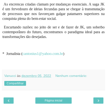
As encrencas criadas clamam por mudanças essenciais. A saga JK
é um fervedouro de ideias fecundas para se chegar à transmutação
de processos que nos favoreçam galgar patamares superiores na
conquista plena do bem-estar social.
Encurtando razões: no jeito de ser e de fazer de JK, um soberbo
contemporâneo do futuro, encontramos o paradigma ideal para as
transformações tão desejadas.
*
Jornalista (
cantonius1@yahoo.com.br
)
Vanucci
às
dezembro 05, 2022
Nenhum comentário:
Compartilhar
‹
›
Página inicial