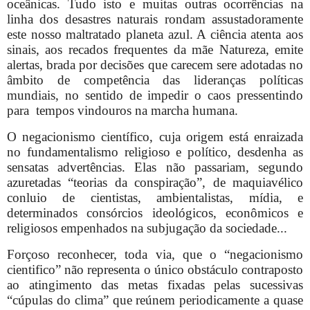
oceânicas. Tudo isto e muitas outras ocorrências na
linha dos desastres naturais rondam assustadoramente
este nosso maltratado planeta azul. A ciência atenta aos
sinais, aos recados frequentes da mãe Natureza, emite
alertas, brada por decisões que carecem sere adotadas no
âmbito de competência das lideranças políticas
mundiais, no sentido de impedir o caos pressentindo
para
tempos vindouros na marcha humana.
O negacionismo científico, cuja origem está enraizada
no fundamentalismo religioso e político, desdenha as
sensatas advertências. Elas não passariam, segundo
azuretadas “teorias da conspiração”, de maquiavélico
conluio de cientistas, ambientalistas, mídia, e
determinados consórcios ideológicos, econômicos e
religiosos empenhados na subjugação da sociedade...
Forçoso reconhecer, toda via, que o “negacionismo
cientifico” não representa o único obstáculo contraposto
ao atingimento das metas fixadas pelas sucessivas
“cúpulas do clima” que reúnem periodicamente a quase