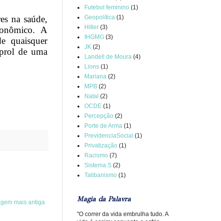
Futebol feminino
(1)
Geopolítica
(1)
es na saúde,
Hitler
(3)
conômico. A
IHGMG
(3)
de quaisquer
JK
(2)
 prol de uma
Landell de Moura
(4)
Lions
(1)
Mariana
(2)
MPB
(2)
Natal
(2)
OCDE
(1)
Percepção
(2)
Porte de Arma
(1)
PrevidenciaSocial
(1)
Privatização
(1)
Racismo
(7)
Sistema S
(2)
Talibanismo
(1)
Magia da Palavra
agem mais antiga
"O correr da vida embrulha tudo. A