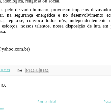
, ideológica, religiosa ou social.
as pelo desvario humano, provocam impactos devastador
tar, na segurança energética e no desenvolvimento e
a, repita-se, convoca todos nós, independentemente 
esforços, nossos talentos, nossa disposição de luta em
sa.
1@yahoo.com.br)
30, 2024
io:
Página inicial
Post
om)