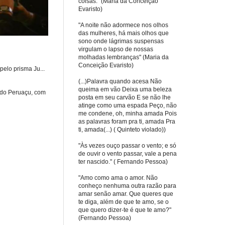
coisas." (Maria da Conceição
Evaristo)
"A noite não adormece nos olhos
das mulheres, há mais olhos que
sono onde lágrimas suspensas
virgulam o lapso de nossas
molhadas lembranças" (Maria da
Conceição Evaristo)
elo prisma Ju...
(...)Palavra quando acesa Não
queima em vão Deixa uma beleza
 do Peruaçu, com
posta em seu carvão E se não lhe
atinge como uma espada Peço, não
me condene, oh, minha amada Pois
as palavras foram pra ti, amada Pra
ti, amada(...) ( Quinteto violado))
"Às vezes ouço passar o vento; e só
de ouvir o vento passar, vale a pena
ter nascido." ( Fernando Pessoa)
"Amo como ama o amor. Não
conheço nenhuma outra razão para
amar senão amar. Que queres que
te diga, além de que te amo, se o
que quero dizer-te é que te amo?"
(Fernando Pessoa)