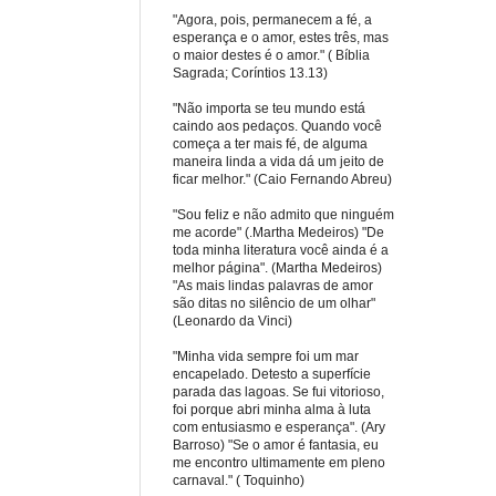
"Agora, pois, permanecem a fé, a
esperança e o amor, estes três, mas
o maior destes é o amor." ( Bíblia
Sagrada; Coríntios 13.13)
"Não importa se teu mundo está
caindo aos pedaços. Quando você
começa a ter mais fé, de alguma
maneira linda a vida dá um jeito de
ficar melhor." (Caio Fernando Abreu)
"Sou feliz e não admito que ninguém
me acorde" (.Martha Medeiros) "De
toda minha literatura você ainda é a
melhor página". (Martha Medeiros)
"As mais lindas palavras de amor
são ditas no silêncio de um olhar"
(Leonardo da Vinci)
"Minha vida sempre foi um mar
encapelado. Detesto a superfície
parada das lagoas. Se fui vitorioso,
foi porque abri minha alma à luta
com entusiasmo e esperança". (Ary
Barroso) "Se o amor é fantasia, eu
me encontro ultimamente em pleno
carnaval." ( Toquinho)