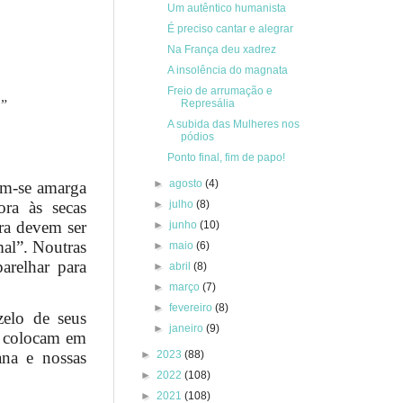
Um autêntico humanista
É preciso cantar e alegrar
Na França deu xadrez
A insolência do magnata
Freio de arrumação e
.”
Represália
A subida das Mulheres nos
pódios
Ponto final, fim de papo!
►
agosto
(4)
am-se amarga
►
julho
(8)
ra às secas
ira devem ser
►
junho
(10)
al”. Noutras
►
maio
(6)
arelhar para
►
abril
(8)
►
março
(7)
►
fevereiro
(8)
zelo de seus
►
janeiro
(9)
ue colocam em
►
2023
(88)
ana e nossas
►
2022
(108)
►
2021
(108)