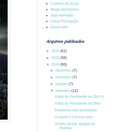
Começo de prosa
Magia da Palavra
Jogo Animado
Canal Percepção
Sobre mim
Arquivos publicados
►
2026
(61)
►
2025
(56)
▼
2024
(93)
►
dezembro
(7)
►
novembro
(7)
►
outubro
(7)
▼
setembro
(12)
A fala do Presidente na ONU II
A fala do Presidente na ONU
Pandemia das queimadas.
A causa é a nossa casa
Anseio global: apagar as
chamas