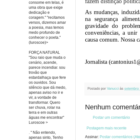
fazem distinção política
consome em telas, é
uma obra que exige
As mudanças, induzid
dedicação e
coragem." "recitamos
na segurança alimen
versos, dizemos amar
gravidade do problem
a poesia, mas temos
conveniências, a unir
medo profundo de
conhecer o poeta."
causa comum. Nossa ca
(luroscoe)>
FORÇA NATURAL
"Sou raio que muda o
Jornalista (cantonius
cenário, acende,
parece incendiar. sou
trovão que
estardalhaça que fere
os ouvidos. Sou
silêncio que dá medo,
Postado por
Vanucci
às
setembro 
apenas aviso no ir e
vir, a vontade de
transformar. Quero
Nenhum comentár
ser chuva, rolar na
terra e em outras
águas me encontrar"
Postar um comentário
Luroscoe >
Postagem mais recente
. " Não entendo,
Assinar:
Postar comentários (At
apenas sinto, Tenho