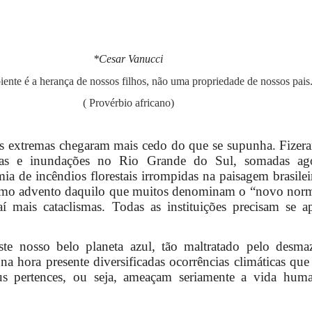
*Cesar Vanucci
ente é a herança de nossos filhos, não uma propriedade de nossos pais
( Provérbio africano)
s extremas chegaram mais cedo do que se supunha. Fizer
ntas e inundações no Rio Grande do Sul, somadas ago
mia de incêndios florestais irrompidas na paisagem brasile
omo advento daquilo que muitos denominam o “novo norm
í mais cataclismas. Todas as instituições precisam se ap
te nosso belo planeta azul, tão maltratado pelo desma
na hora presente diversificadas ocorrências climáticas q
eus pertences, ou seja, ameaçam seriamente a vida hum