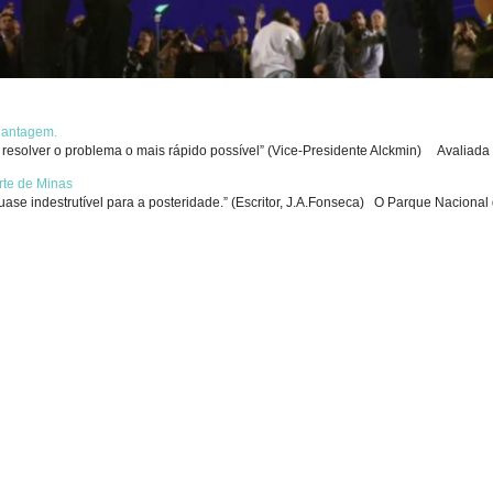
chantagem.
solver o problema o mais rápido possível” (Vice-Presidente Alckmin) Avaliada p
rte de Minas
se indestrutível para a posteridade.” (Escritor, J.A.Fonseca) O Parque Nacional