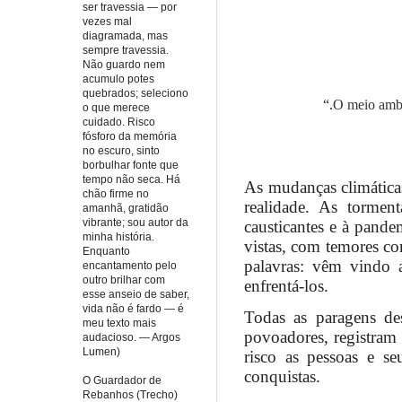
ser travessia — por
vezes mal
diagramada, mas
sempre travessia.
Não guardo nem
acumulo potes
quebrados; seleciono
“.
O meio ambi
o que merece
cuidado. Risco
fósforo da memória
no escuro, sinto
borbulhar fonte que
tempo não seca. Há
As mudanças climática
chão firme no
realidade. As torme
amanhã, gratidão
vibrante; sou autor da
causticantes e à pande
minha história.
vistas, com temores c
Enquanto
palavras: vêm vindo a
encantamento pelo
outro brilhar com
enfrentá-los.
esse anseio de saber,
vida não é fardo — é
Todas as paragens des
meu texto mais
povoadores, registram 
audacioso. — Argos
Lumen)
risco as pessoas e s
conquistas.
O Guardador de
Rebanhos (Trecho)