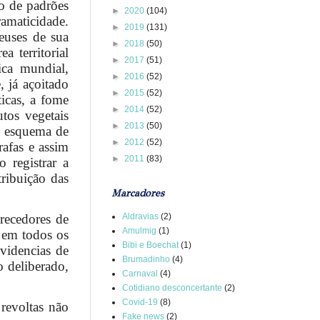
o de padrões
►
2020
(104)
ramaticidade.
►
2019
(131)
euses de sua
►
2018
(50)
 territorial
►
2017
(51)
ica mundial,
►
2016
(52)
, já açoitado
►
2015
(52)
ticas, a fome
►
2014
(52)
tos vegetais
►
2013
(50)
m esquema de
►
2012
(52)
rafas e assim
►
2011
(83)
 registrar a
tribuição das
Marcadores
recedores de
Aldravias
(2)
Amulmig
(1)
 em todos os
Bibi e Boechat
(1)
evidencias de
Brumadinho
(4)
o deliberado,
Carnaval
(4)
Cotidiano desconcertante
(2)
Covid-19
(8)
revoltas não
Fake news
(2)