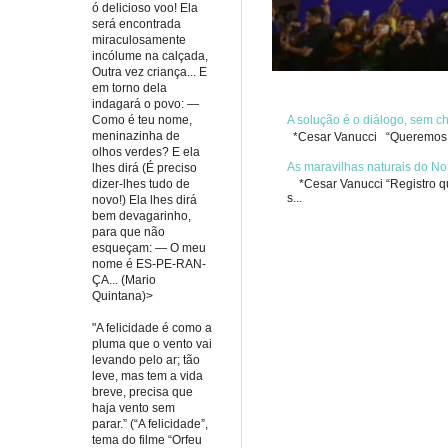
ó delicioso voo! Ela
será encontrada
miraculosamente
incólume na calçada,
Outra vez criança... E
em torno dela
indagará o povo: —
Como é teu nome,
A solução é o diálogo, sem 
meninazinha de
*Cesar Vanucci “Queremos re
olhos verdes? E ela
As maravilhas naturais do No
lhes dirá (É preciso
*Cesar Vanucci “Registro qua
dizer-lhes tudo de
s...
novo!) Ela lhes dirá
bem devagarinho,
para que não
esqueçam: — O meu
nome é ES-PE-RAN-
ÇA... (Mario
Quintana)>
"A felicidade é como a
pluma que o vento vai
levando pelo ar; tão
leve, mas tem a vida
breve, precisa que
haja vento sem
parar.” (“A felicidade”,
tema do filme “Orfeu