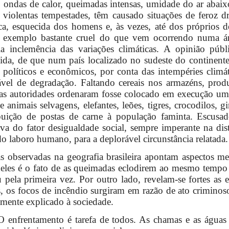
 ondas de calor, queimadas intensas, umidade do ar abaix
, violentas tempestades, têm causado situações de feroz d
a, esquecida dos homens e, às vezes, até dos próprios d
 exemplo bastante cruel do que vem ocorrendo numa área
a inclemência das variações climáticas. A opinião públ
cida, de que num país localizado no sudeste do continente
 políticos e econômicos, por conta das intempéries climá
ável de degradação. Faltando cereais nos armazéns, produ
, as autoridades ordenaram fosse colocado em execução u
 animais selvagens, elefantes, leões, tigres, crocodilos, gi
ibuição de postas de carne à população faminta. Escusado
tiva do fator desigualdade social, sempre imperante na dis
do laboro humano, para a deplorável circunstância relatada.
s observadas na geografia brasileira apontam aspectos me
deles é o fato de as queimadas eclodirem ao mesmo tempo
 pela primeira vez. Por outro lado, revelam-se fortes as 
, os focos de incêndio surgiram em razão de ato criminos
amente explicado à sociedade.
O enfrentamento é tarefa de todos. As chamas e as águas 