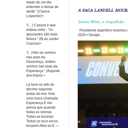
medo de um dia
entender e deixar de
A SAGA LANDELL MOUR
sentir." (Clarice
Lispector)>
Javier Milei, o trapalhão
"(....) Cazuza é que
estava certo - "os
Presidente argentino resolveu a
ignorantes são mais
2026 • Google ...
felizes." (fã do cantor
Cazuza)>
"(...)Vão-se sonhos
nas asas da
Descrença, Voltam
sonhos nas asas da
Esperança." (Augusto
dos Anjos) >
Lá bem no alto do
décimo segundo
andar do Ano Vive
uma louca chamada
Esperança E ela
pensa que quando
todas as sirenas
Todas as buzinas
Todos os reco-recos
tocarem Atira-se E —