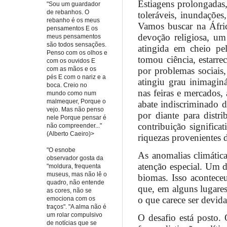
Estiagens prolongadas,
"Sou um guardador
de rebanhos. O
toleráveis, inundações
rebanho é os meus
Vamos buscar na Áfric
pensamentos E os
devoção religiosa, um
meus pensamentos
são todos sensações.
atingida em cheio pel
Penso com os olhos e
tomou ciência, estarre
com os ouvidos E
por problemas sociais,
com as mãos e os
pés E com o nariz e a
atingiu grau inimagin
boca. Creio no
nas feiras e mercados
mundo como num
malmequer, Porque o
abate indiscriminado de
vejo. Mas não penso
por diante para distr
nele Porque pensar é
contribuição significa
não compreender..."
(Alberto Caeiro)>
riquezas provenientes 
"O esnobe
As anomalias climática
observador gosta da
atenção especial. Um 
"moldura, frequenta
museus, mas não lê o
biomas. Isso aconteceu
quadro, não entende
que, em alguns lugares
as cores, não se
o que carece ser devid
emociona com os
traços". "A alma não é
um rolar compulsivo
O desafio está posto. 
de notícias que se