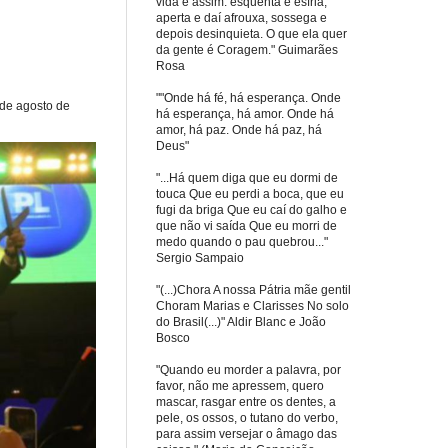
vida é assim: esquenta e esfria,
aperta e daí afrouxa, sossega e
depois desinquieta. O que ela quer
da gente é Coragem." Guimarães
Rosa
""Onde há fé, há esperança. Onde
 de agosto de
há esperança, há amor. Onde há
amor, há paz. Onde há paz, há
Deus"
"...Há quem diga que eu dormi de
touca Que eu perdi a boca, que eu
fugi da briga Que eu caí do galho e
que não vi saída Que eu morri de
medo quando o pau quebrou..."
Sergio Sampaio
"(...)Chora A nossa Pátria mãe gentil
Choram Marias e Clarisses No solo
do Brasil(...)" Aldir Blanc e João
Bosco
"Quando eu morder a palavra, por
favor, não me apressem, quero
mascar, rasgar entre os dentes, a
pele, os ossos, o tutano do verbo,
para assim versejar o âmago das