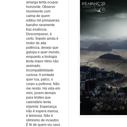
amarga tenta ocupar
horizonte. Observo
movimento com
calma de quem
editou mil primaveras:
barulho raramente
traz essência.
Descompasso, é
certo. Ímpeto ainda é
motor de alta
potência, desejo que
galopa e quer mundo,
enquanto a biologia
tenta impor ritmo não
assinado.
Incompatibilidade
curiosa: A vontade
quer rua, palco, o
corpo a poltrona. Não
me rendo. Há vida em
mim, jovem demais
para limites que
calendário tenta
imprimir. Esperança
não é espera mansa;
é teimosia. Não é
otimismo de incautos.
É fé de quem viu caos