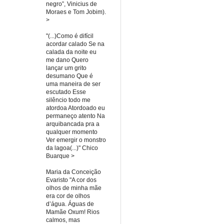
negro”, Vinicius de
Moraes e Tom Jobim).
>
"(...)Como é difícil
acordar calado Se na
calada da noite eu
me dano Quero
lançar um grito
desumano Que é
uma maneira de ser
escutado Esse
silêncio todo me
atordoa Atordoado eu
permaneço atento Na
arquibancada pra a
qualquer momento
Ver emergir o monstro
da lagoa(...)" Chico
Buarque >
Maria da Conceição
Evaristo "A cor dos
olhos de minha mãe
era cor de olhos
d’água. Águas de
Mamãe Oxum! Rios
calmos, mas