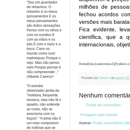
"Sou um guardador
milhões de pessoas
de rebanhos. O
rebanho é os meus
fechou acordos com 
pensamentos E os
versões mais barata
meus pensamentos
são todos sensações.
Fica evidente, lev
Penso com os olhos e
com os ouvidos E
científica, que a 
com as mãos e os
internacionais, obje
pés E com o nariz e a
boca. Creio no
mundo como num
malmequer, Porque o
vejo. Mas não penso
Jornalista (cantonius1@yahoo.c
nele Porque pensar é
não compreender..."
(Alberto Caeiro)>
Postado por
Vanucci
às
janeiro 20
"O esnobe
observador gosta da
Nenhum comentár
"moldura, frequenta
museus, mas não lê o
quadro, não entende
Postar um comentário
as cores, não se
emociona com os
Postagem mais recente
traços". "A alma não é
Assinar:
Postar comentários (At
um rolar compulsivo
de notícias que se