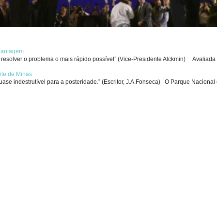
chantagem.
solver o problema o mais rápido possível” (Vice-Presidente Alckmin) Avaliada p
rte de Minas
se indestrutível para a posteridade.” (Escritor, J.A.Fonseca) O Parque Nacional