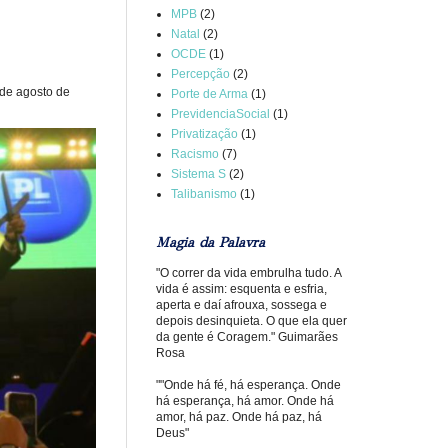
MPB
(2)
Natal
(2)
OCDE
(1)
Percepção
(2)
 de agosto de
Porte de Arma
(1)
PrevidenciaSocial
(1)
Privatização
(1)
Racismo
(7)
Sistema S
(2)
Talibanismo
(1)
Magia da Palavra
"O correr da vida embrulha tudo. A
vida é assim: esquenta e esfria,
aperta e daí afrouxa, sossega e
depois desinquieta. O que ela quer
da gente é Coragem." Guimarães
Rosa
""Onde há fé, há esperança. Onde
há esperança, há amor. Onde há
amor, há paz. Onde há paz, há
Deus"