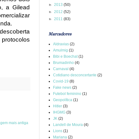
►
2013
(50)
, a Gilead
►
2012
(52)
mercializar
►
2011
(83)
enda.
descoberta
Marcadores
protocolos
Aldravias
(2)
Amulmig
(1)
Bibi e Boechat
(1)
Brumadinho
(4)
Carnaval
(4)
Cotidiano desconcertante
(2)
Covid-19
(8)
Fake news
(2)
Futebol feminino
(1)
Geopolítica
(1)
Hitler
(3)
IHGMG
(3)
JK
(2)
agem mais antiga
Landell de Moura
(4)
Lions
(1)
Mariana
(2)