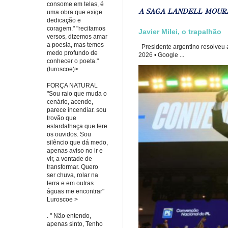
consome em telas, é
A SAGA LANDELL MOUR
uma obra que exige
dedicação e
coragem." "recitamos
Javier Milei, o trapalhão
versos, dizemos amar
a poesia, mas temos
Presidente argentino resolveu a
medo profundo de
2026 • Google ...
conhecer o poeta."
(luroscoe)>
FORÇA NATURAL
"Sou raio que muda o
cenário, acende,
parece incendiar. sou
trovão que
estardalhaça que fere
os ouvidos. Sou
silêncio que dá medo,
apenas aviso no ir e
vir, a vontade de
transformar. Quero
ser chuva, rolar na
terra e em outras
águas me encontrar"
Luroscoe >
. " Não entendo,
apenas sinto, Tenho