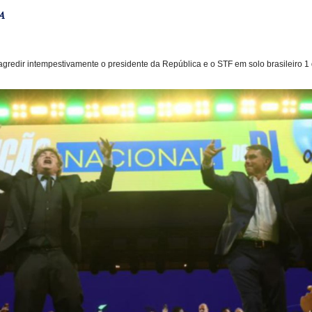
A
gredir intempestivamente o presidente da República e o STF em solo brasileiro 1