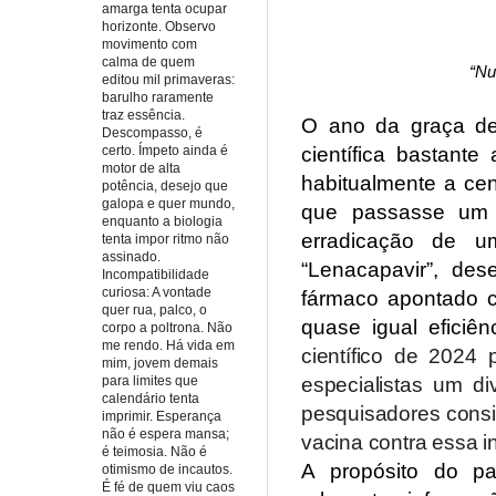
amarga tenta ocupar
horizonte. Observo
movimento com
calma de quem
“Nu
editou mil primaveras:
barulho raramente
traz essência.
O ano da graça de
Descompasso, é
científica bastante 
certo. Ímpeto ainda é
motor de alta
habitualmente a ce
potência, desejo que
galopa e quer mundo,
que passasse um 
enquanto a biologia
erradicação de u
tenta impor ritmo não
assinado.
“Lenacapavir”, des
Incompatibilidade
curiosa: A vontade
fármaco apontado 
quer rua, palco, o
quase igual eficiên
corpo a poltrona. Não
me rendo. Há vida em
científico de 2024
mim, jovem demais
especialistas um d
para limites que
calendário tenta
pesquisadores cons
imprimir. Esperança
não é espera mansa;
vacina contra essa i
é teimosia. Não é
A propósito do pa
otimismo de incautos.
É fé de quem viu caos