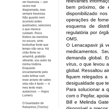
relevantes informaç
ser travessia — por
vezes mal
bem próximo, de e
diagramada, mas
disponibilizado no
sempre travessia.
Não guardo nem
operações de forne
acumulo potes
esquema de distri
quebrados; seleciono
o que merece
regulatória por ór
cuidado. Risco
fósforo da memória
OMS.
no escuro, sinto
O Lenacapavir já v
borbulhar fonte que
tempo não seca. Há
medicamentos. Seu
chão firme no
amanhã, gratidão
demanda global. E
vibrante; sou autor da
vírus, o que levou 
minha história.
Enquanto
global. Ressaltou a
encantamento pelo
fiquem relegados 
outro brilhar com
esse anseio de saber,
desigualdade que te
vida não é fardo — é
meu texto mais
Para solucionar a 
audacioso. — Argos
com o Pepfar, apoia
Lumen)
Bill e Melinda Gat
O Guardador de
Rebanhos (Trecho)
disponível a preços