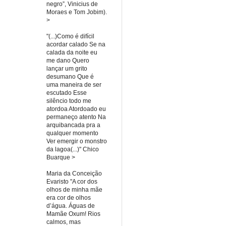
negro”, Vinicius de
Moraes e Tom Jobim).
>
"(...)Como é difícil
acordar calado Se na
calada da noite eu
me dano Quero
lançar um grito
desumano Que é
uma maneira de ser
escutado Esse
silêncio todo me
atordoa Atordoado eu
permaneço atento Na
arquibancada pra a
qualquer momento
Ver emergir o monstro
da lagoa(...)" Chico
Buarque >
Maria da Conceição
Evaristo "A cor dos
olhos de minha mãe
era cor de olhos
d’água. Águas de
Mamãe Oxum! Rios
calmos, mas