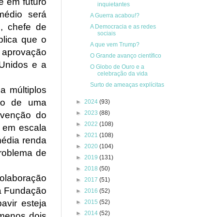
e em futuro
inquietantes
médio será
A Guerra acabou!?
g, chefe de
A Democracia e as redes
sociais
lica que o
A que vem Trump?
 aprovação
O Grande avanço científico
Unidos e a
O Globo de Ouro e a
celebração da vida
Surto de ameaças explícitas
a múltiplos
ndo de uma
►
2024
(93)
►
2023
(88)
evenção do
►
2022
(108)
o em escala
►
2021
(108)
média renda
►
2020
(104)
roblema de
►
2019
(131)
►
2018
(50)
olaboração
►
2017
(51)
la Fundação
►
2016
(52)
avir esteja
►
2015
(52)
►
2014
(52)
 menos dois