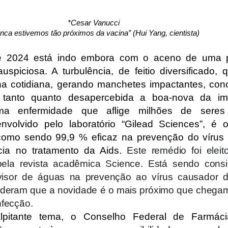
*Cesar Vanucci
nca estivemos tão próximos da vacina” (Hui Yang, cientista)
 2024 está indo embora com o aceno de uma p
auspiciosa. A turbulência, de feitio diversificado,
na cotidiana, gerando manchetes impactantes, con
tanto quanto desapercebida a boa-nova da im
ma enfermidade que aflige milhões de seres
envolvido pelo laboratório “Gilead Sciences”, é
como sendo 99,9 % eficaz na prevenção do vírus
cia no tratamento da Aids.
Este remédio foi elei
 pela revista acadêmica Science. Está sendo cons
ivisor de águas na prevenção ao vírus causador 
ideram que a novidade é o mais próximo que cheg
nfecção.
lpitante tema, o Conselho Federal de Farmáci