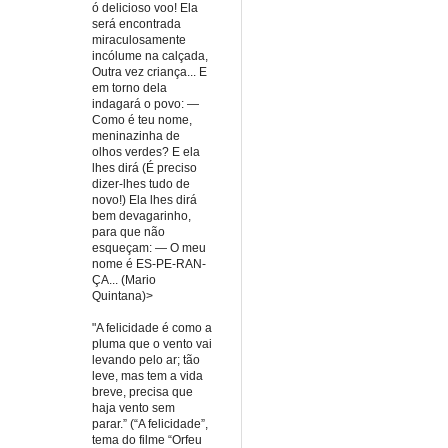
ó delicioso voo! Ela
será encontrada
miraculosamente
incólume na calçada,
Outra vez criança... E
em torno dela
indagará o povo: —
Como é teu nome,
meninazinha de
olhos verdes? E ela
lhes dirá (É preciso
dizer-lhes tudo de
novo!) Ela lhes dirá
bem devagarinho,
para que não
esqueçam: — O meu
nome é ES-PE-RAN-
ÇA... (Mario
Quintana)>
"A felicidade é como a
pluma que o vento vai
levando pelo ar; tão
leve, mas tem a vida
breve, precisa que
haja vento sem
parar.” (“A felicidade”,
tema do filme “Orfeu