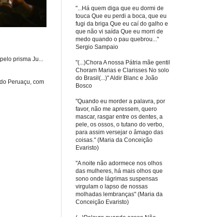
"...Há quem diga que eu dormi de
touca Que eu perdi a boca, que eu
fugi da briga Que eu caí do galho e
que não vi saída Que eu morri de
medo quando o pau quebrou..."
Sergio Sampaio
elo prisma Ju...
"(...)Chora A nossa Pátria mãe gentil
Choram Marias e Clarisses No solo
do Brasil(...)" Aldir Blanc e João
 do Peruaçu, com
Bosco
"Quando eu morder a palavra, por
favor, não me apressem, quero
mascar, rasgar entre os dentes, a
pele, os ossos, o tutano do verbo,
para assim versejar o âmago das
coisas." (Maria da Conceição
Evaristo)
"A noite não adormece nos olhos
das mulheres, há mais olhos que
sono onde lágrimas suspensas
virgulam o lapso de nossas
molhadas lembranças" (Maria da
Conceição Evaristo)