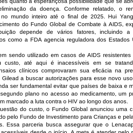
ões quanto à esperançosa possibilidade que se abr
liminação da doença. Conforme relatado, o re
s no mundo inteiro até o final de 2025. Hui Yan
cimento do Fundo Global de Combate à AIDS, exp
buição depende de vários fatores, incluindo a
gãos como a FDA agencia reguladora dos Estados 
em sendo utilizado em casos de AIDS resistentes 
 custo, até aqui é inacessíveis em se trata
nsaios clínicos comprovaram sua eficácia na pr
a Gilead a buscar autorizações para esse novo us
inda ser fundamental evitar que países de baixa e 
a segundo plano no acesso ao medicamento, um p
m marcado a luta contra o HIV ao longo dos anos.
questão do custo, o Fundo Global anunciou uma c
do pelo Fundo de Investimento para Crianças e pe
es. Essa parceria busca assegurar que o Lenacap
 acessíveis desde o início. A meta é atender pelo