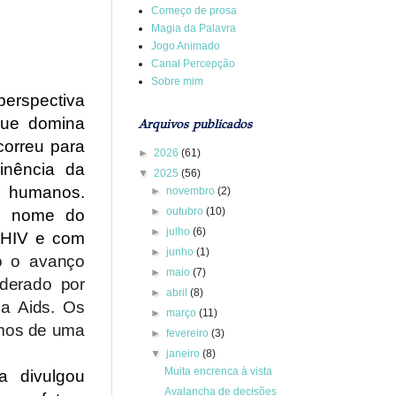
Começo de prosa
Magia da Palavra
Jogo Animado
Canal Percepção
Sobre mim
erspectiva
 que domina
Arquivos publicados
correu para
►
2026
(61)
inência da
▼
2025
(56)
 humanos.
►
novembro
(2)
►
outubro
(10)
 o nome do
►
julho
(6)
 HIV e com
►
junho
(1)
to o avanço
►
maio
(7)
iderado por
►
abril
(8)
da Aids. Os
►
março
(11)
amos de uma
►
fevereiro
(3)
▼
janeiro
(8)
Muita encrenca à vista
a divulgou
Avalancha de decisões