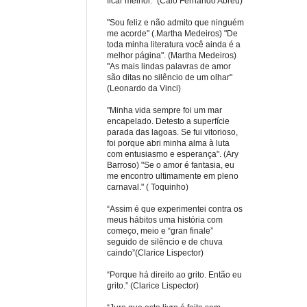
ficar melhor." (Caio Fernando Abreu)
"Sou feliz e não admito que ninguém
me acorde" (.Martha Medeiros) "De
toda minha literatura você ainda é a
melhor página". (Martha Medeiros)
"As mais lindas palavras de amor
são ditas no silêncio de um olhar"
(Leonardo da Vinci)
"Minha vida sempre foi um mar
encapelado. Detesto a superfície
parada das lagoas. Se fui vitorioso,
foi porque abri minha alma à luta
com entusiasmo e esperança". (Ary
Barroso) "Se o amor é fantasia, eu
me encontro ultimamente em pleno
carnaval." ( Toquinho)
“Assim é que experimentei contra os
meus hábitos uma história com
começo, meio e “gran finale”
seguido de silêncio e de chuva
caindo”(Clarice Lispector)
“Porque há direito ao grito. Então eu
grito.” (Clarice Lispector)