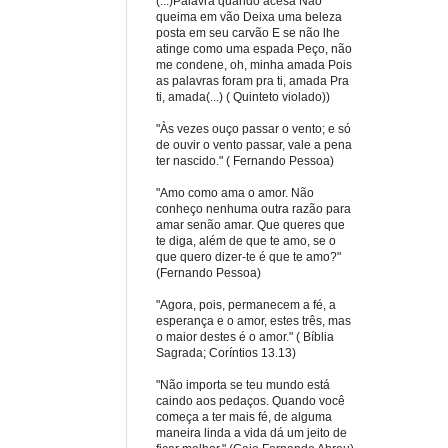
(...)Palavra quando acesa Não
queima em vão Deixa uma beleza
posta em seu carvão E se não lhe
atinge como uma espada Peço, não
me condene, oh, minha amada Pois
as palavras foram pra ti, amada Pra
ti, amada(...) ( Quinteto violado))
"Às vezes ouço passar o vento; e só
de ouvir o vento passar, vale a pena
ter nascido." ( Fernando Pessoa)
"Amo como ama o amor. Não
conheço nenhuma outra razão para
amar senão amar. Que queres que
te diga, além de que te amo, se o
que quero dizer-te é que te amo?"
(Fernando Pessoa)
"Agora, pois, permanecem a fé, a
esperança e o amor, estes três, mas
o maior destes é o amor." ( Bíblia
Sagrada; Coríntios 13.13)
"Não importa se teu mundo está
caindo aos pedaços. Quando você
começa a ter mais fé, de alguma
maneira linda a vida dá um jeito de