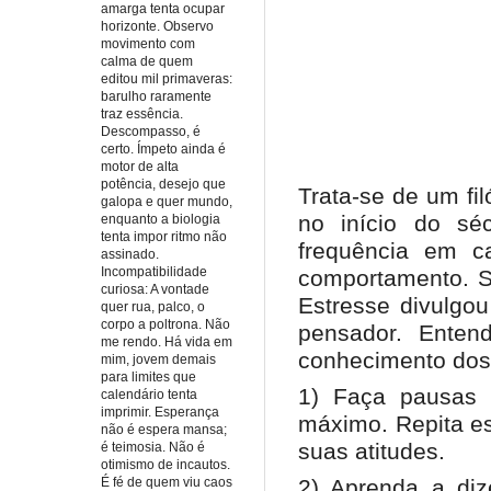
amarga tenta ocupar
horizonte. Observo
movimento com
calma de quem
editou mil primaveras:
barulho raramente
traz essência.
Descompasso, é
certo. Ímpeto ainda é
motor de alta
potência, desejo que
Trata-se de um fi
galopa e quer mundo,
no início do sé
enquanto a biologia
tenta impor ritmo não
frequência em ca
assinado.
Incompatibilidade
comportamento. Se
curiosa: A vontade
Estresse divulgo
quer rua, palco, o
corpo a poltrona. Não
pensador. Enten
me rendo. Há vida em
conhecimento dos l
mim, jovem demais
para limites que
1) Faça pausas 
calendário tenta
imprimir. Esperança
máximo. Repita es
não é espera mansa;
suas atitudes.
é teimosia. Não é
otimismo de incautos.
É fé de quem viu caos
2) Aprenda a di