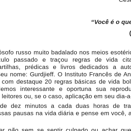
“Você é o que
lósofo russo muito badalado nos meios esotéri
culo passado e traçou regras de vida ci
rtilhas, prédicas e livros dedicados a aut
u nome: Gurdjieff. O Instituto Francês de A
u com destaque 20 regras básicas de vida bo
demos interessante e oportuna sua reprod
eitores ou, se o caso, aplicação em seu dia-a
de dez minutos a cada duas horas de tra
sas pausas na vida diária e pense em você, 
zer
não
sem se sentir culpado ou achar qu