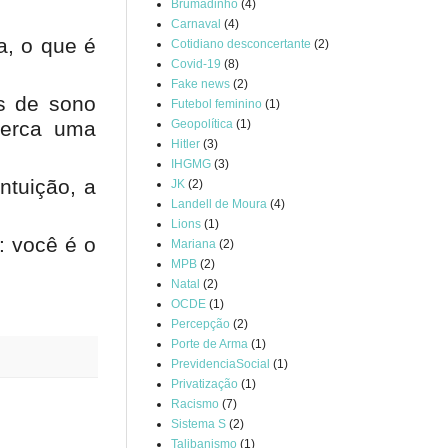
Brumadinho
(4)
Carnaval
(4)
a, o que é
Cotidiano desconcertante
(2)
Covid-19
(8)
Fake news
(2)
as de sono
Futebol feminino
(1)
Geopolítica
(1)
perca uma
Hitler
(3)
IHGMG
(3)
ntuição, a
JK
(2)
Landell de Moura
(4)
Lions
(1)
: você é o
Mariana
(2)
MPB
(2)
Natal
(2)
OCDE
(1)
Percepção
(2)
Porte de Arma
(1)
PrevidenciaSocial
(1)
Privatização
(1)
Racismo
(7)
Sistema S
(2)
Talibanismo
(1)