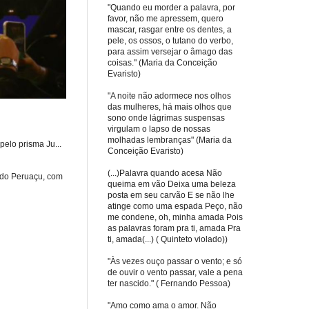
"Quando eu morder a palavra, por
favor, não me apressem, quero
mascar, rasgar entre os dentes, a
pele, os ossos, o tutano do verbo,
para assim versejar o âmago das
coisas." (Maria da Conceição
Evaristo)
"A noite não adormece nos olhos
das mulheres, há mais olhos que
sono onde lágrimas suspensas
virgulam o lapso de nossas
molhadas lembranças" (Maria da
elo prisma Ju...
Conceição Evaristo)
(...)Palavra quando acesa Não
 do Peruaçu, com
queima em vão Deixa uma beleza
posta em seu carvão E se não lhe
atinge como uma espada Peço, não
me condene, oh, minha amada Pois
as palavras foram pra ti, amada Pra
ti, amada(...) ( Quinteto violado))
"Às vezes ouço passar o vento; e só
de ouvir o vento passar, vale a pena
ter nascido." ( Fernando Pessoa)
"Amo como ama o amor. Não