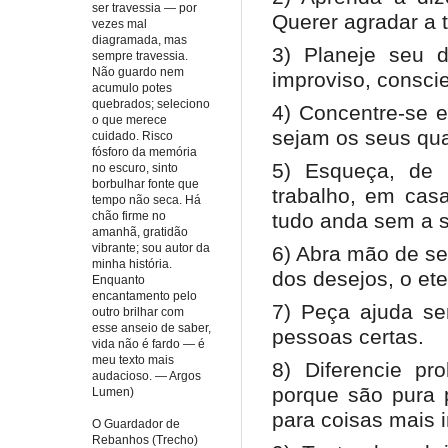
ser travessia — por
Querer agradar a
vezes mal
diagramada, mas
3) Planeje seu 
sempre travessia.
Não guardo nem
improviso, consci
acumulo potes
quebrados; seleciono
4) Concentre-se 
o que merece
sejam os seus qua
cuidado. Risco
fósforo da memória
5) Esqueça, de 
no escuro, sinto
borbulhar fonte que
trabalho, em casa
tempo não seca. Há
chão firme no
tudo anda sem a 
amanhã, gratidão
vibrante; sou autor da
6) Abra mão de se
minha história.
dos desejos, o et
Enquanto
encantamento pelo
7) Peça ajuda se
outro brilhar com
esse anseio de saber,
pessoas certas.
vida não é fardo — é
meu texto mais
8) Diferencie pr
audacioso. — Argos
porque são pura
Lumen)
para coisas mais 
O Guardador de
Rebanhos (Trecho)