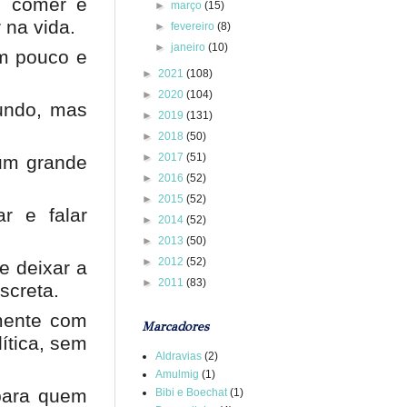
r, comer e
►
março
(15)
na vida.
►
fevereiro
(8)
►
janeiro
(10)
um pouco e
►
2021
(108)
►
2020
(104)
undo, mas
►
2019
(131)
►
2018
(50)
►
2017
(51)
 um grande
►
2016
(52)
►
2015
(52)
r e falar
►
2014
(52)
►
2013
(50)
►
2012
(52)
e deixar a
►
2011
(83)
screta.
mente com
Marcadores
ítica, sem
Aldravias
(2)
Amulmig
(1)
 para quem
Bibi e Boechat
(1)