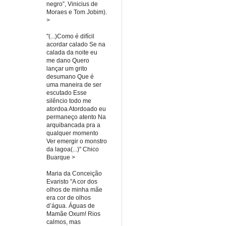
negro”, Vinicius de
Moraes e Tom Jobim).
>
"(...)Como é difícil
acordar calado Se na
calada da noite eu
me dano Quero
lançar um grito
desumano Que é
uma maneira de ser
escutado Esse
silêncio todo me
atordoa Atordoado eu
permaneço atento Na
arquibancada pra a
qualquer momento
Ver emergir o monstro
da lagoa(...)" Chico
Buarque >
Maria da Conceição
Evaristo "A cor dos
olhos de minha mãe
era cor de olhos
d’água. Águas de
Mamãe Oxum! Rios
calmos, mas