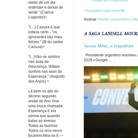
Postar um comentário
medo de um dia
entender e deixar de
Postagem mais recente
sentir." (Clarice
Lispector)>
Assinar:
Postar comentários (At
"(....) Cazuza é que
estava certo - "os
A SAGA LANDELL MOUR
ignorantes são mais
felizes." (fã do cantor
Javier Milei, o trapalhão
Cazuza)>
Presidente argentino resolveu a
"(...)Vão-se sonhos
2026 • Google ...
nas asas da
Descrença, Voltam
sonhos nas asas da
Esperança." (Augusto
dos Anjos) >
Lá bem no alto do
décimo segundo
andar do Ano Vive
uma louca chamada
Esperança E ela
pensa que quando
todas as sirenas
Todas as buzinas
Todos os reco-recos
tocarem Atira-se E —