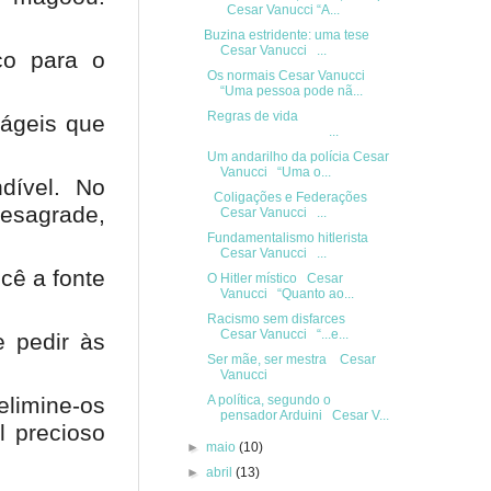
Cesar Vanucci “A...
Buzina estridente: uma tese
Cesar Vanucci ...
ço para o
Os normais Cesar Vanucci
“Uma pessoa pode nã...
Regras de vida
 ágeis que
...
Um andarilho da polícia Cesar
Vanucci “Uma o...
dível. No
Coligações e Federações
desagrade,
Cesar Vanucci ...
Fundamentalismo hitlerista
Cesar Vanucci ...
cê a fonte
O Hitler místico Cesar
Vanucci “Quanto ao...
Racismo sem disfarces
Cesar Vanucci “...e...
 pedir às
Ser mãe, ser mestra Cesar
Vanucci
A política, segundo o
limine-os
pensador Arduini Cesar V...
 precioso
►
maio
(10)
►
abril
(13)