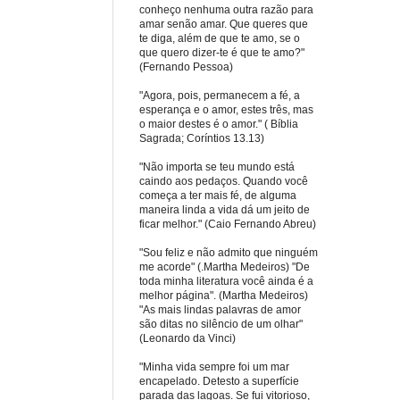
conheço nenhuma outra razão para
amar senão amar. Que queres que
te diga, além de que te amo, se o
que quero dizer-te é que te amo?"
(Fernando Pessoa)
"Agora, pois, permanecem a fé, a
esperança e o amor, estes três, mas
o maior destes é o amor." ( Bíblia
Sagrada; Coríntios 13.13)
"Não importa se teu mundo está
caindo aos pedaços. Quando você
começa a ter mais fé, de alguma
maneira linda a vida dá um jeito de
ficar melhor." (Caio Fernando Abreu)
"Sou feliz e não admito que ninguém
me acorde" (.Martha Medeiros) "De
toda minha literatura você ainda é a
melhor página". (Martha Medeiros)
"As mais lindas palavras de amor
são ditas no silêncio de um olhar"
(Leonardo da Vinci)
"Minha vida sempre foi um mar
encapelado. Detesto a superfície
parada das lagoas. Se fui vitorioso,