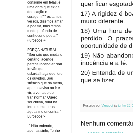
consome em telas, é
quer ficar esgotad
uma obra que exige
dedicação e
17) A rigidez é b
coragem." "recitamos
muito diferente.
versos, dizemos amar
a poesia, mas temos
18) Uma hora de 
medo profundo de
conhecer o poeta."
perdido. O praz
(luroscoe)>
oportunidade de di
FORÇA NATURAL
19) Não abandone 
"Sou raio que muda o
cenário, acende,
inocência e a fé.
parece incendiar. sou
trovão que
20) Entenda de um
estardalhaça que fere
os ouvidos. Sou
que se fizer.
silêncio que dá medo,
apenas aviso no ir e
vir, a vontade de
transformar. Quero
ser chuva, rolar na
Postado por
Vanucci
às
junho 25,
terra e em outras
águas me encontrar"
Luroscoe >
Nenhum comentár
. " Não entendo,
apenas sinto, Tenho