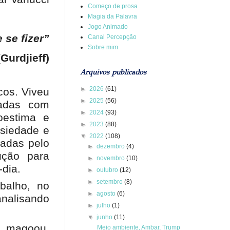
Começo de prosa
Magia da Palavra
Jogo Animado
 se fizer”
Canal Percepção
Sobre mim
(Gurdjieff)
Arquivos publicados
►
2026
(61)
cos. Viveu
►
2025
(56)
tadas com
►
2024
(93)
oestima e
►
2023
(88)
nsiedade e
▼
2022
(108)
ladas pelo
►
dezembro
(4)
ução para
►
novembro
(10)
-dia.
►
outubro
(12)
►
setembro
(8)
balho, no
►
agosto
(6)
analisando
►
julho
(1)
▼
junho
(11)
e magoou.
Meio ambiente, Ambar, Trump