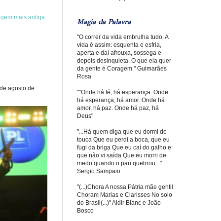
agem mais antiga
Magia da Palavra
"O correr da vida embrulha tudo. A
vida é assim: esquenta e esfria,
aperta e daí afrouxa, sossega e
depois desinquieta. O que ela quer
da gente é Coragem." Guimarães
Rosa
 de agosto de
""Onde há fé, há esperança. Onde
há esperança, há amor. Onde há
amor, há paz. Onde há paz, há
Deus"
"...Há quem diga que eu dormi de
touca Que eu perdi a boca, que eu
fugi da briga Que eu caí do galho e
que não vi saída Que eu morri de
medo quando o pau quebrou..."
Sergio Sampaio
"(...)Chora A nossa Pátria mãe gentil
Choram Marias e Clarisses No solo
do Brasil(...)" Aldir Blanc e João
Bosco