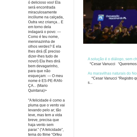
ó delicioso voo! Ela
será encontrada
miraculosamente
incólume na calçada,
Outra vez criança... E
em torno dela
indagará o povo: —
Como é teu nome,
meninazinha de
olhos verdes? E ela
lhes dirá (É preciso
dizer-lhes tudo de
A solução é o diálogo, sem 
novo!) Ela lhes dirá
*Cesar Vanucci “Queremos re
bem devagarinho,
para que não
As maravilhas naturais do No
esqueçam: — O meu
*Cesar Vanucci “Registro qua
nome é ES-PE-RAN-
s...
ÇA... (Mario
Quintana)>
"A felicidade é como a
pluma que o vento vai
levando pelo ar; tão
leve, mas tem a vida
breve, precisa que
haja vento sem
parar.” (“A felicidade”,
tema do filme “Orfeu