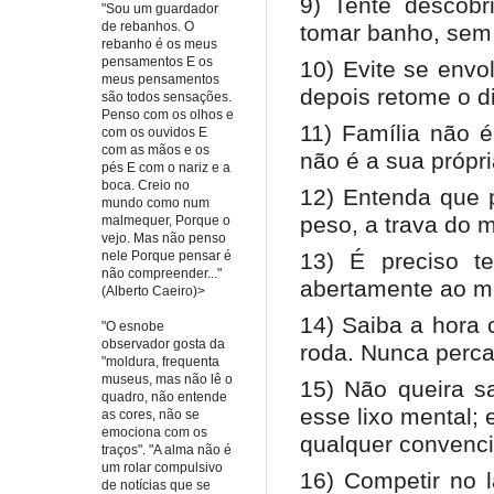
9) Tente descobr
"Sou um guardador
de rebanhos. O
tomar banho, sem
rebanho é os meus
pensamentos E os
10) Evite se envo
meus pensamentos
depois retome o d
são todos sensações.
Penso com os olhos e
11) Família não 
com os ouvidos E
com as mãos e os
não é a sua própri
pés E com o nariz e a
boca. Creio no
12) Entenda que 
mundo como num
peso, a trava do 
malmequer, Porque o
vejo. Mas não penso
nele Porque pensar é
13) É preciso t
não compreender..."
abertamente ao m
(Alberto Caeiro)>
14) Saiba a hora c
"O esnobe
observador gosta da
roda. Nunca perca 
"moldura, frequenta
museus, mas não lê o
15) Não queira s
quadro, não entende
esse lixo mental;
as cores, não se
emociona com os
qualquer convenc
traços". "A alma não é
um rolar compulsivo
16) Competir no l
de notícias que se