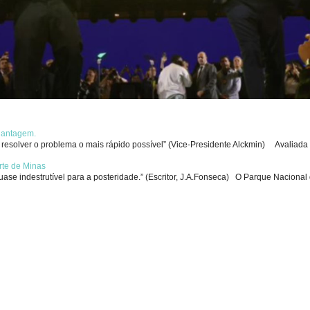
chantagem.
solver o problema o mais rápido possível” (Vice-Presidente Alckmin) Avaliada p
rte de Minas
se indestrutível para a posteridade.” (Escritor, J.A.Fonseca) O Parque Nacional