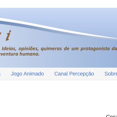
a
Jogo Animado
Canal Percepção
Sobr
Ces