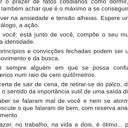
ir o prazer de fatos cotidianos como dormi
 também achar que é o máximo a se conseguir 
lver na ansiedade e tensão alheias. Espere 
iálogo, a ação.
é você: está junto de você, compõe o seu m
a identidade.
princípios e convicções fechadas podem ser
movimento e da busca.
er sempre alguém em que se possa confia
enos num raio de cem quilômetros.
erta de sair de cena, de retirar-se do palco, d
o sentido da importância sutil de uma saída di
aber se falaram mal de você e nem se ator
 escute o que falaram de bem, com reserva anal
imento.
azer, no trabalho, na vida a dois, é ótimo...