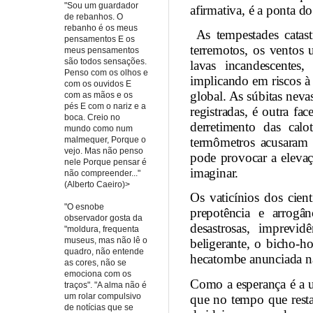
"Sou um guardador
afirmativa, é a ponta 
de rebanhos. O
rebanho é os meus
As tempestades catas
pensamentos E os
terremotos, os ventos
meus pensamentos
são todos sensações.
lavas incandescentes,
Penso com os olhos e
implicando em riscos à
com os ouvidos E
global. As súbitas neva
com as mãos e os
pés E com o nariz e a
registradas, é outra fa
boca. Creio no
derretimento das cal
mundo como num
malmequer, Porque o
termômetros acusaram
vejo. Mas não penso
pode provocar a eleva
nele Porque pensar é
imaginar.
não compreender..."
(Alberto Caeiro)>
Os vaticínios dos cie
"O esnobe
prepotência e arrogâ
observador gosta da
desastrosas, imprevidê
"moldura, frequenta
museus, mas não lê o
beligerante, o bicho-h
quadro, não entende
hecatombe anunciada não
as cores, não se
emociona com os
Como a esperança é a u
traços". "A alma não é
um rolar compulsivo
que no tempo que resta
de notícias que se