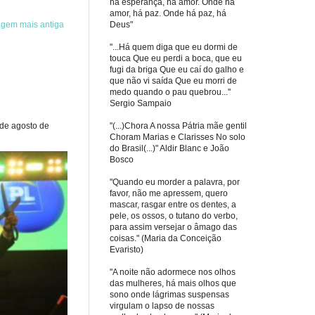
há esperança, há amor. Onde há
amor, há paz. Onde há paz, há
Deus"
agem mais antiga
"...Há quem diga que eu dormi de
touca Que eu perdi a boca, que eu
fugi da briga Que eu caí do galho e
que não vi saída Que eu morri de
medo quando o pau quebrou..."
Sergio Sampaio
"(...)Chora A nossa Pátria mãe gentil
 de agosto de
Choram Marias e Clarisses No solo
do Brasil(...)" Aldir Blanc e João
Bosco
"Quando eu morder a palavra, por
favor, não me apressem, quero
mascar, rasgar entre os dentes, a
pele, os ossos, o tutano do verbo,
para assim versejar o âmago das
coisas." (Maria da Conceição
Evaristo)
"A noite não adormece nos olhos
das mulheres, há mais olhos que
sono onde lágrimas suspensas
virgulam o lapso de nossas