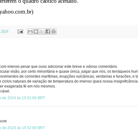
verterem o quadro caótico acenado.
@yahoo.com.br)
, 2024
 com imenso pesar que ouso adicionar este breve e odioso comentário.
icular visão, por certo minoritária e quase única, julgar que nós, os terráqueos h
 movimentos de correntes marítimas, erupções vulcânicas, ventanias e furacões, e
de ciclos naturais de variação de temperatura do imenso (para nossa insignificância 
 ser exagerada fé em nós mesmos.
icável.
iro de 2024 às 15:51:00 BRT
scoe
iro de 2024 às 15:52:00 BRT