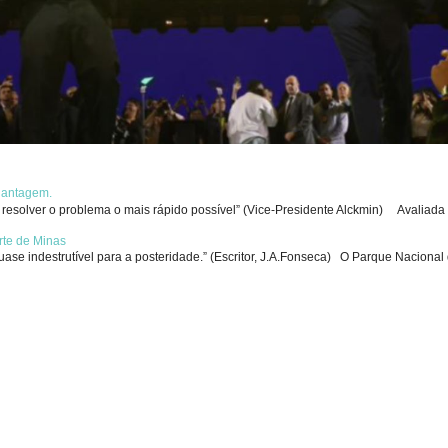
chantagem.
solver o problema o mais rápido possível” (Vice-Presidente Alckmin) Avaliada p
rte de Minas
se indestrutível para a posteridade.” (Escritor, J.A.Fonseca) O Parque Nacional