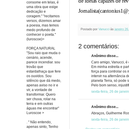
de ideias capazes de re
consome em telas, é
uma obra que exige
Jornalista(cantonius1
dedicação e
coragem." "recitamos
versos, dizemos amar
a poesia, mas temos
Postado por
Vanucci
às
janeiro 26
medo profundo de
conhecer o poeta."
(luroscoe)>
2 comentários:
FORÇA NATURAL
"Sou raio que muda o
Anônimo disse...
cenário, acende,
parece incendiar. sou
Caro amigo, Vanucci, é
trovão que
Em minha estreita e part
estardalhaça que fere
força para controlar os
os ouvidos. Sou
intervir na alternância 
silêncio que dá medo,
planeta Terra, só pode
apenas aviso no ir e
Pelo bom senso, injustif
vir, a vontade de
sexta-feira, 26 de jane
transformar. Quero
ser chuva, rolar na
terra e em outras
Anônimo disse...
águas me encontrar"
Luroscoe >
Abraços, Guilherme Ro
sexta-feira, 26 de jane
. " Não entendo,
apenas sinto, Tenho