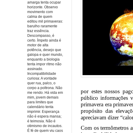
amarga tenta ocupar
horizonte. Observo
movimento com
calma de quem
editou mil primaveras:
barulho raramente
traz essência.
Descompasso, é
certo. Ímpeto ainda é
motor de alta
potência, desejo que
galopa e quer mundo,
enquanto a biologia
tenta impor ritmo não
assinado.
Incompatibilidade
curiosa: A vontade
quer rua, palco, o
corpo a poltrona. Não
por estes nossos pago
me rendo. Há vida em
público informações va
mim, jovem demais
para limites que
primavera era primaver
calendário tenta
propósito das elevaçõ
imprimir. Esperança
não é espera mansa;
apreciavam dizer “calor 
é teimosia. Não é
otimismo de incautos.
Com os termômetros ati
É fé de quem viu caos