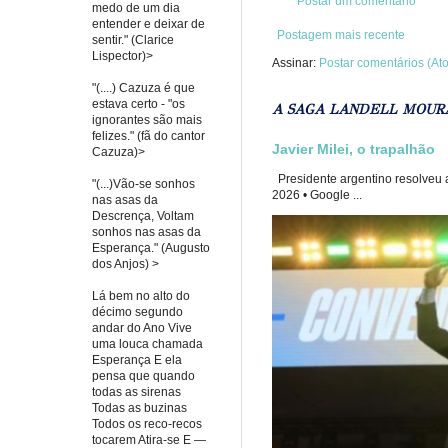
Postar um comentário
medo de um dia
entender e deixar de
Postagem mais recente
sentir." (Clarice
Lispector)>
Assinar:
Postar comentários (At
"(....) Cazuza é que
estava certo - "os
A SAGA LANDELL MOUR
ignorantes são mais
felizes." (fã do cantor
Javier Milei, o trapalhão
Cazuza)>
Presidente argentino resolveu a
"(...)Vão-se sonhos
2026 • Google ...
nas asas da
Descrença, Voltam
sonhos nas asas da
Esperança." (Augusto
dos Anjos) >
Lá bem no alto do
décimo segundo
andar do Ano Vive
uma louca chamada
Esperança E ela
pensa que quando
todas as sirenas
Todas as buzinas
Todos os reco-recos
tocarem Atira-se E —