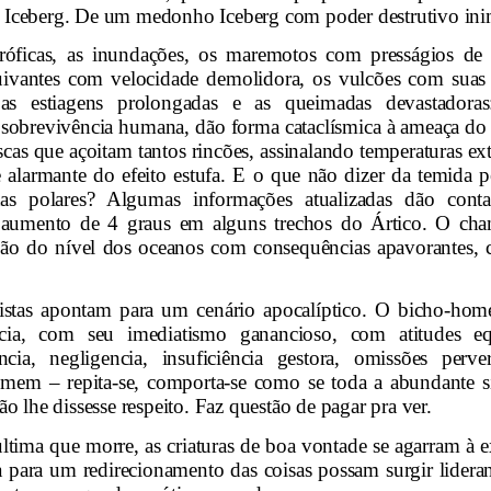
do Iceberg. De um medonho Iceberg com poder destrutivo ini
tróficas, as inundações, os maremotos com presságios de 
 uivantes com velocidade demolidora, os vulcões com suas
 as estiagens prolongadas e as queimadas devastadoras
 sobrevivência humana, dão forma cataclísmica à ameaça d
scas que açoitam tantos rincões, assinalando temperaturas ex
ce alarmante do efeito estufa. E o que não dizer da temida p
otas polares? Algumas informações atualizadas dão con
 aumento de 4 graus em alguns trechos do Ártico. O ch
ção do nível dos oceanos com consequências apavorantes, 
ntistas apontam para um cenário apocalíptico. O bicho-ho
ncia, com seu imediatismo ganancioso, com atitudes e
ncia, negligencia, insuficiência gestora, omissões perver
omem – repita-se, comporta-se como se toda a abundante s
 lhe dissesse respeito. Faz questão de pagar pra ver.
ltima que morre, as criaturas de boa vontade se agarram à e
 para um redirecionamento das coisas possam surgir lidera