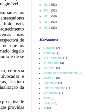
maginável.
►
2015
(52)
►
2014
(52)
tsunamis, os
►
2013
(50)
 ameaçadoras
►
2012
(52)
: tudo isso,
►
2011
(83)
o aquecimento
tremas jamais
erspectiva de
Marcadores
ta de que os
Aldravias
(2)
amado degelo
Amulmig
(1)
como é de se
Bibi e Boechat
(1)
Brumadinho
(4)
Carnaval
(4)
mem, com sua
Cotidiano desconcertante
(2)
quivocadas e
Covid-19
(8)
sas, instinto
Fake news
(2)
inalização da
Futebol feminino
(1)
Geopolítica
(1)
Hitler
(3)
xpectativa de
IHGMG
(3)
nças providas
JK
(2)