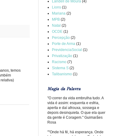
Landell de Moura
(4)
Lions
(1)
Mariana
(2)
MPB
(2)
Natal
(2)
OCDE
(1)
Percepção
(2)
Porte de Arma
(1)
PrevidenciaSocial
(1)
Privatização
(1)
Racismo
(7)
Sistema S
(2)
umanos, temos
Talibanismo
(1)
 também
relativa)
Magia da Palavra
"O correr da vida embrulha tudo. A
vida é assim: esquenta e esfria,
aperta e daí afrouxa, sossega e
depois desinquieta. O que ela quer
da gente é Coragem." Guimarães
Rosa
""Onde há fé, há esperança. Onde