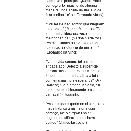
caindo aos pedaços. Quando você
começa a ter mais fé, de alguma
maneira linda a vida dá um jeito de
ficar melhor." (Caio Fernando Abreu)
"Sou feliz e não admito que ninguém
me acorde" (.Martha Medeiros) "De
toda minha literatura você ainda é a
melhor página". (Martha Medeiros)
"As mais lindas palavras de amor
são ditas no silêncio de um olhar"
(Leonardo da Vinci)
"Minha vida sempre foi um mar
encapelado. Detesto a superfície
parada das lagoas. Se fui vitorioso,
foi porque abri minha alma à luta
com entusiasmo e esperança". (Ary
Barroso) "Se o amor é fantasia, eu
me encontro ultimamente em pleno
carnaval." ( Toquinho)
“Assim é que experimentei contra os
meus hábitos uma história com
começo, meio e “gran finale”
seguido de silêncio e de chuva
caindo”(Clarice Lispector)