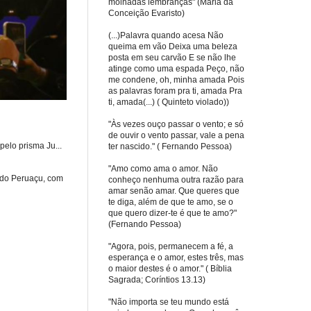
molhadas lembranças" (Maria da
Conceição Evaristo)
(...)Palavra quando acesa Não
queima em vão Deixa uma beleza
posta em seu carvão E se não lhe
atinge como uma espada Peço, não
me condene, oh, minha amada Pois
as palavras foram pra ti, amada Pra
ti, amada(...) ( Quinteto violado))
"Às vezes ouço passar o vento; e só
de ouvir o vento passar, vale a pena
elo prisma Ju...
ter nascido." ( Fernando Pessoa)
"Amo como ama o amor. Não
 do Peruaçu, com
conheço nenhuma outra razão para
amar senão amar. Que queres que
te diga, além de que te amo, se o
que quero dizer-te é que te amo?"
(Fernando Pessoa)
"Agora, pois, permanecem a fé, a
esperança e o amor, estes três, mas
o maior destes é o amor." ( Bíblia
Sagrada; Coríntios 13.13)
"Não importa se teu mundo está