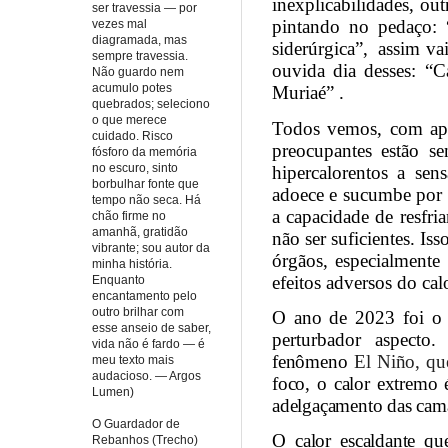
inexplicabilidades, ou
ser travessia — por
pintando no pedaço: “
vezes mal
diagramada, mas
siderúrgica”,
assim vai
sempre travessia.
ouvida dia desses: “C
Não guardo nem
acumulo potes
Muriaé” .
quebrados; seleciono
o que merece
Todos vemos, com apre
cuidado. Risco
preocupantes estão s
fósforo da memória
no escuro, sinto
hipercalorentos a sen
borbulhar fonte que
adoece e sucumbe por c
tempo não seca. Há
a capacidade de resfr
chão firme no
amanhã, gratidão
não ser suficientes. Is
vibrante; sou autor da
órgãos, especialmente 
minha história.
efeitos adversos do cal
Enquanto
encantamento pelo
outro brilhar com
O ano de 2023 foi o m
esse anseio de saber,
perturbador aspecto
vida não é fardo — é
fenômeno
El Niño, que
meu texto mais
audacioso. — Argos
foco, o calor extremo 
Lumen)
adelgaçamento das camad
O Guardador de
O calor escaldante qu
Rebanhos (Trecho)