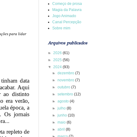
Começo de prosa
Magia da Palavra
Jogo Animado
Canal Percepção
Sobre mim
ções para lidar
Arquivos publicados
►
2026
(61)
►
2025
(56)
▼
2024
(93)
►
dezembro
(7)
 tinham data
►
novembro
(7)
 acabar. Aqui
►
outubro
(7)
 ao distinto
►
setembro
(12)
ão era verão,
►
agosto
(4)
uela época, a
►
julho
(8)
. Os jornais
►
junho
(10)
ra...
►
maio
(6)
►
abril
(8)
ta repleto de
►
março
(7)