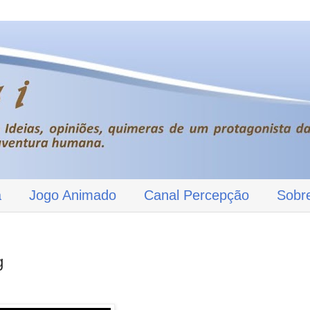
a
Jogo Animado
Canal Percepção
Sobr
g