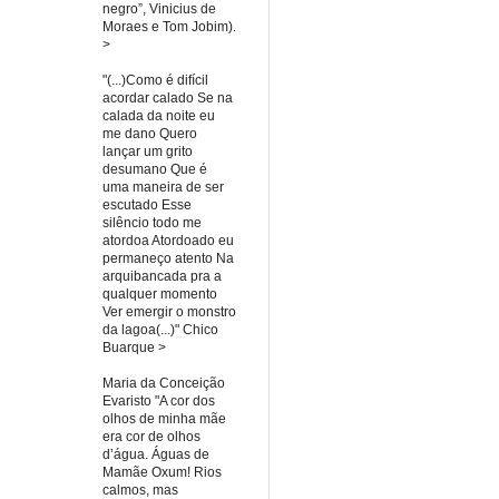
negro”, Vinicius de
Moraes e Tom Jobim).
>
"(...)Como é difícil
acordar calado Se na
calada da noite eu
me dano Quero
lançar um grito
desumano Que é
uma maneira de ser
escutado Esse
silêncio todo me
atordoa Atordoado eu
permaneço atento Na
arquibancada pra a
qualquer momento
Ver emergir o monstro
da lagoa(...)" Chico
Buarque >
Maria da Conceição
Evaristo "A cor dos
olhos de minha mãe
era cor de olhos
d’água. Águas de
Mamãe Oxum! Rios
calmos, mas