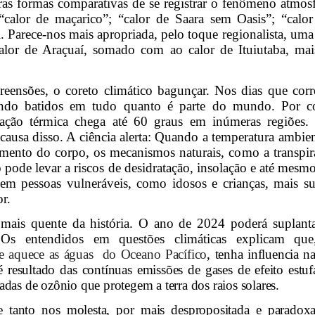
tras formas comparativas de se registrar o fenômeno atmo
calor de maçarico”; “calor de Saara sem Oasis”; “calor
. Parece-nos mais apropriada, pelo toque regionalista, uma 
alor de Araçuaí, somado com ao calor de Ituiutaba, mai
ensões, o coreto climático bagunçar. Nos dias que corr
endo batidos em tudo quanto é parte do mundo. Por c
sação térmica chega até 60 graus em inúmeras regiões.
ausa disso. A ciência alerta:
Quando a temperatura ambient
iamento do corpo, os mecanismos naturais, como a transpi
so pode levar a riscos de desidratação, insolação e até mesmo
em pessoas vulneráveis, como idosos e crianças, mais sus
or.
ais quente da história. O ano de 2024 poderá suplanta
. Os entendidos em questões climáticas explicam que
 aquece as águas
do Oceano Pacífico
, tenha influencia n
é resultado das contínuas emissões de gases de efeito estuf
as de ozônio que protegem a terra dos raios solares.
e tanto nos molesta, por mais despropositada e paradoxa