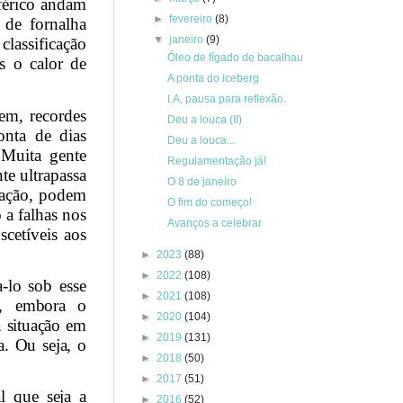
sférico andam
►
fevereiro
(8)
 de fornalha
▼
janeiro
(9)
classificação
Óleo de fígado de bacalhau
s o calor de
A ponta do iceberg
I.A, pausa para reflexão.
em, recordes
Deu a louca (II)
onta de dias
Deu a louca...
 Muita gente
Regulamentação já!
e ultrapassa
O 8 de janeiro
ração, podem
O fim do começo!
 a falhas nos
Avanços a celebrar
cetíveis aos
►
2023
(88)
►
2022
(108)
-lo sob esse
►
2021
(108)
,
embora o
►
2020
(104)
a situação em
►
2019
(131)
a. Ou seja, o
►
2018
(50)
►
2017
(51)
l que seja a
►
2016
(52)