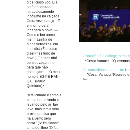
ó delicioso voo! Ela
será encontrada
miraculosamente
incólume na calçada,
Outra vez criança... E
em torno dela
indagará o povo: —
Como é teu nome,
meninazinha de
olhos verdes? E ela
lhes dirá (É preciso
dizer-lhes tudo de
A solução é o diálogo, sem 
novo!) Ela lhes dirá
*Cesar Vanucci “Queremos re
bem devagarinho,
para que não
As maravilhas naturais do No
esqueçam: — O meu
*Cesar Vanucci “Registro qua
nome é ES-PE-RAN-
s...
ÇA... (Mario
Quintana)>
"A felicidade é como a
pluma que o vento vai
levando pelo ar; tão
leve, mas tem a vida
breve, precisa que
haja vento sem
parar.” (“A felicidade”,
tema do filme “Orfeu