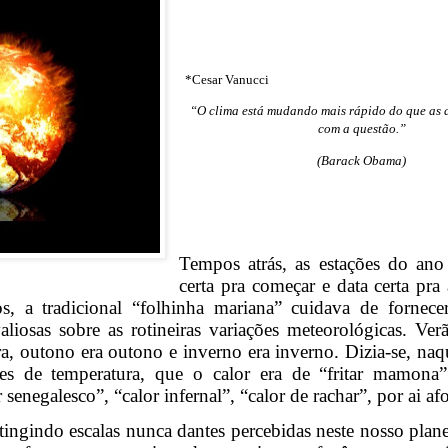
*Cesar Vanucci
“O clima está mudando mais rápido do que as a
com a questão.”
(Barack Obama)
Tempos atrás, as estações do ano
certa pra começar e data certa pra
s, a tradicional “folhinha mariana” cuidava de fornecer
liosas sobre as rotineiras variações meteorológicas. Ver
a, outono era outono e inverno era inverno. Dizia-se, naq
es de temperatura, que o calor era de “fritar mamona”
senegalesco”, “calor infernal”, “calor de rachar”, por ai afo
ngindo escalas nunca dantes percebidas neste nosso plane