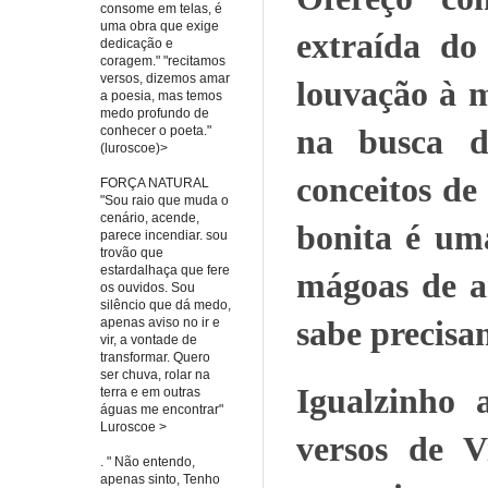
consome em telas, é
uma obra que exige
extraída do
dedicação e
coragem." "recitamos
versos, dizemos amar
louvação à m
a poesia, mas temos
medo profundo de
na busca d
conhecer o poeta."
(luroscoe)>
conceitos de
FORÇA NATURAL
"Sou raio que muda o
cenário, acende,
bonita é um
parece incendiar. sou
trovão que
estardalhaça que fere
mágoas de am
os ouvidos. Sou
silêncio que dá medo,
sabe precisa
apenas aviso no ir e
vir, a vontade de
transformar. Quero
ser chuva, rolar na
Igualzinho 
terra e em outras
águas me encontrar"
Luroscoe >
versos de V
. " Não entendo,
apenas sinto, Tenho