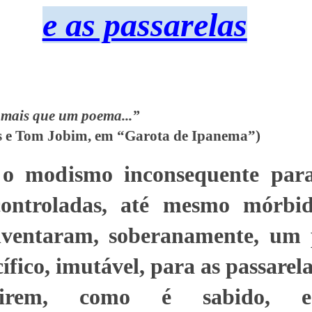
e as passarelas
 mais que um poema...”
es e Tom Jobim, em “Garota de Ipanema”)
o modismo inconsequente para
controladas, até mesmo mórbi
nventaram, soberanamente, um
cífico, imutável, para as passarel
irem, como é sabido, es