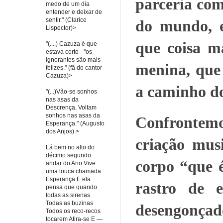
parceria com
medo de um dia
entender e deixar de
sentir." (Clarice
do mundo, e
Lispector)>
que coisa ma
"(....) Cazuza é que
estava certo - "os
ignorantes são mais
menina, que
felizes." (fã do cantor
Cazuza)>
a caminho d
"(...)Vão-se sonhos
nas asas da
Descrença, Voltam
sonhos nas asas da
Confrontemo
Esperança." (Augusto
dos Anjos) >
criação mus
Lá bem no alto do
décimo segundo
corpo “que 
andar do Ano Vive
uma louca chamada
Esperança E ela
rastro de e
pensa que quando
todas as sirenas
Todas as buzinas
desengonçad
Todos os reco-recos
tocarem Atira-se E —