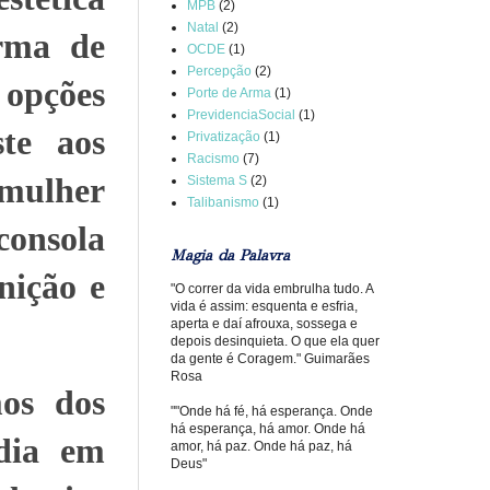
MPB
(2)
Natal
(2)
rma de
OCDE
(1)
Percepção
(2)
 opções
Porte de Arma
(1)
PrevidenciaSocial
(1)
te aos
Privatização
(1)
Racismo
(7)
 mulher
Sistema S
(2)
Talibanismo
(1)
consola
Magia da Palavra
nição e
"O correr da vida embrulha tudo. A
vida é assim: esquenta e esfria,
aperta e daí afrouxa, sossega e
depois desinquieta. O que ela quer
da gente é Coragem." Guimarães
Rosa
mos dos
""Onde há fé, há esperança. Onde
há esperança, há amor. Onde há
odia em
amor, há paz. Onde há paz, há
Deus"