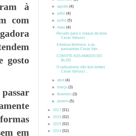
aram à
►
agosto
(4)
►
julho
(4)
rem com
►
junho
(5)
▼
maio
(4)
gadora
Recado para o craque de bola
Cesar Vanucci ...
tendem
A beleza feminina e as
passarelas Cesar Van...
CONVITE AOS AMIGOS DO
e gosto
BLOG
O radicalismo não tem limites
Cesar Vanucci ...
►
abril
(4)
►
março
(3)
 passar
►
fevereiro
(3)
►
janeiro
(5)
amente
►
2017
(51)
 formas
►
2016
(52)
►
2015
(52)
ssem em
►
2014
(52)