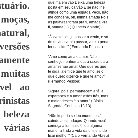
uário.
queima em vão Deixa uma beleza
posta em seu carvão E se não lhe
atinge como uma espada Peço, não
 moças,
me condene, oh, minha amada Pois
as palavras foram pra ti, amada Pra
ti, amada(...) ( Quinteto violado))
tural,
"Às vezes ouço passar o vento; e só
de ouvir o vento passar, vale a pena
versões
ter nascido." ( Fernando Pessoa)
iamente
"Amo como ama o amor. Não
conheço nenhuma outra razão para
amar senão amar. Que queres que
muitas
te diga, além de que te amo, se o
que quero dizer-te é que te amo?"
(Fernando Pessoa)
ável ao
"Agora, pois, permanecem a fé, a
esperança e o amor, estes três, mas
inistas
o maior destes é o amor." ( Bíblia
Sagrada; Coríntios 13.13)
beleza
"Não importa se teu mundo está
caindo aos pedaços. Quando você
 várias
começa a ter mais fé, de alguma
maneira linda a vida dá um jeito de
ficar melhor." (Caio Fernando Abreu)