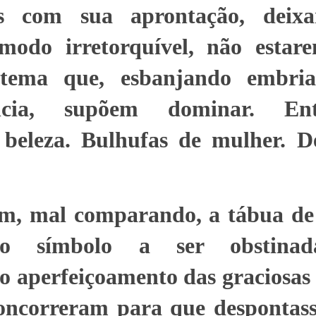
eis com sua aprontação, deix
modo irretorquível, não esta
ema que, esbanjando embria
iência, supõem dominar. En
 beleza. Bulhufas de mulher. D
m, mal comparando, a tábua de
o símbolo a ser obstinad
o aperfeiçoamento das graciosas
concorreram para que desponta