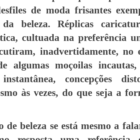
esfiles de moda frisantes exem
 da beleza. Réplicas caricatu
tica, cultuada na preferência un
cutiram, inadvertidamente, no e
de algumas moçoilas incautas,
nstantânea, concepções disto
esmo às vezes, do que seja a fo
o de beleza se está mesmo a fala
o resposta uma referência es