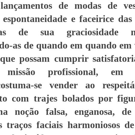
lançamentos de modas de vest
espontaneidade e faceirice das
-as de sua graciosidade na
do-as de quando em quando em 
 que possam cumprir satisfator
a missão profissional, em 
costuma-se vender ao respeit
to com trajes bolados por figur
a noção falsa, enganosa, de 
s traços faciais harmoniosos de