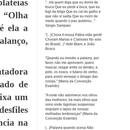
lateias
"...Há quem diga que eu dormi de
touca Que eu perdi a boca, que eu
fugi da briga Que eu caí do galho e
: “Olha
que não vi saída Que eu morri de
medo quando o pau quebrou..."
é ela a
Sergio Sampaio
"(...)Chora A nossa Pátria mãe gentil
alanço,
Choram Marias e Clarisses No solo
do Brasil(...)" Aldir Blanc e João
Bosco
"Quando eu morder a palavra, por
favor, não me apressem, quero
mascar, rasgar entre os dentes, a
atadora
pele, os ossos, o tutano do verbo,
para assim versejar o âmago das
gado de
coisas." (Maria da Conceição
Evaristo)
eixa um
"A noite não adormece nos olhos
das mulheres, há mais olhos que
sono onde lágrimas suspensas
sfiles
virgulam o lapso de nossas
molhadas lembranças" (Maria da
Conceição Evaristo)
ncia na
(...)Palavra quando acesa Não