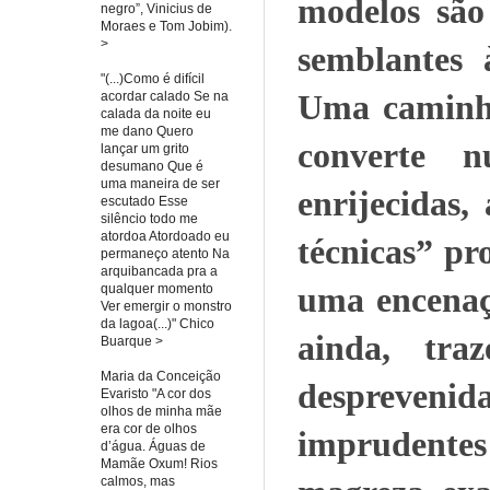
modelos são
negro”, Vinicius de
Moraes e Tom Jobim).
>
semblantes 
"(...)Como é difícil
Uma caminha
acordar calado Se na
calada da noite eu
me dano Quero
converte n
lançar um grito
desumano Que é
uma maneira de ser
enrijecidas
escutado Esse
silêncio todo me
atordoa Atordoado eu
técnicas” pr
permaneço atento Na
arquibancada pra a
uma encenaç
qualquer momento
Ver emergir o monstro
da lagoa(...)" Chico
ainda, tra
Buarque >
Maria da Conceição
despreven
Evaristo "A cor dos
olhos de minha mãe
era cor de olhos
imprudente
d’água. Águas de
Mamãe Oxum! Rios
calmos, mas