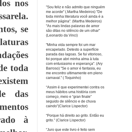
dos nos
"Sou feliz e não admito que ninguém
me acorde" (.Martha Medeiros) "De
sarela.
toda minha literatura você ainda é a
melhor página". (Martha Medeiros)
os, se
"As mais lindas palavras de amor
são ditas no silêncio de um olhar"
(Leonardo da Vinci)
aturas
"Minha vida sempre foi um mar
encapelado. Detesto a superfície
ndações
parada das lagoas. Se fui vitorioso,
foi porque abri minha alma à luta
com entusiasmo e esperança". (Ary
de toda
Barroso) "Se o amor é fantasia, eu
me encontro ultimamente em pleno
existem
carnaval." ( Toquinho)
“Assim é que experimentei contra os
de das
meus hábitos uma história com
começo, meio e “gran finale”
seguido de silêncio e de chuva
mentos
caindo”(Clarice Lispector)
“Porque há direito ao grito. Então eu
rado à
grito.” (Clarice Lispector)
“Juro que este livro é feito sem