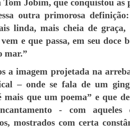
 Tom Jobim, que conquistou as p
ssa outra primorosa definição
is linda, mais cheia de graça, 
 vem e que passa, em seu doce b
o mar.”
s a imagem projetada na arreb
ical – onde se fala de um gin
é mais que um poema” e que d
ncantamento - com aqueles de
os, mostrados com certa constâ