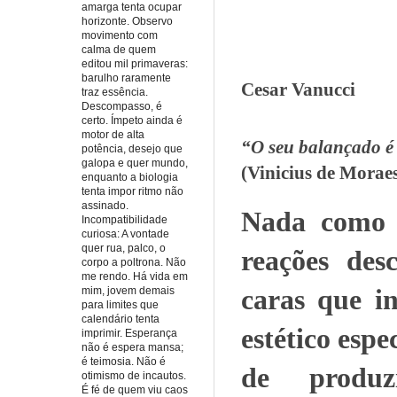
amarga tenta ocupar
horizonte. Observo
movimento com
calma de quem
editou mil primaveras:
barulho raramente
Cesar Vanucci
traz essência.
Descompasso, é
certo. Ímpeto ainda é
motor de alta
“O seu balançado é
potência, desejo que
galopa e quer mundo,
(Vinicius de Mora
enquanto a biologia
tenta impor ritmo não
assinado.
Nada como 
Incompatibilidade
curiosa: A vontade
quer rua, palco, o
reações des
corpo a poltrona. Não
me rendo. Há vida em
caras que i
mim, jovem demais
para limites que
calendário tenta
estético espe
imprimir. Esperança
não é espera mansa;
é teimosia. Não é
de produz
otimismo de incautos.
É fé de quem viu caos