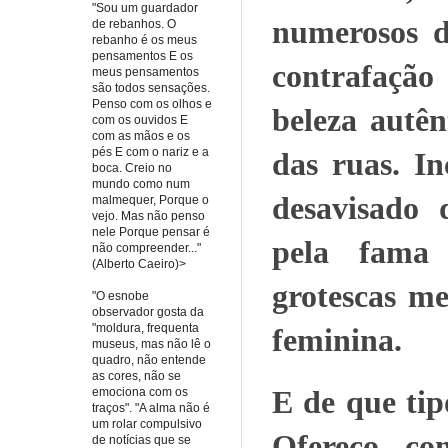
"Sou um guardador
numerosos d
de rebanhos. O
rebanho é os meus
pensamentos E os
contrafação
meus pensamentos
são todos sensações.
Penso com os olhos e
beleza autên
com os ouvidos E
com as mãos e os
pés E com o nariz e a
das ruas. In
boca. Creio no
mundo como num
desavisado 
malmequer, Porque o
vejo. Mas não penso
nele Porque pensar é
pela fama i
não compreender..."
(Alberto Caeiro)>
grotescas m
"O esnobe
observador gosta da
"moldura, frequenta
feminina.
museus, mas não lê o
quadro, não entende
as cores, não se
E de que tip
emociona com os
traços". "A alma não é
um rolar compulsivo
Ofereço com
de notícias que se