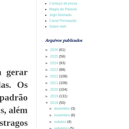
Começo de prosa
Magia da Palavra
Jogo Animado
Canal Percepção
Sobre mim
Arquivos publicados
►
2026
(61)
►
2025
(56)
►
2024
(93)
 gerar
►
2023
(88)
►
2022
(108)
das. Os
►
2021
(108)
►
2020
(104)
 padrão
►
2019
(131)
▼
2018
(50)
as, além
►
dezembro
(3)
►
novembro
(6)
tragos
►
outubro
(4)
►
setembro
(5)