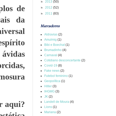
►
2013
(50)
plos de
►
2012
(52)
►
2011
(83)
rais da
Marcadores
iversal
Aldravias
(2)
Amulmig
(1)
spírito
Bibi e Boechat
(1)
Brumadinho
(4)
 ávidas
Carnaval
(4)
Cotidiano desconcertante
(2)
rcidas,
Covid-19
(8)
Fake news
(2)
rmosura
Futebol feminino
(1)
Geopolítica
(1)
Hitler
(3)
IHGMG
(3)
JK
(2)
r aqui?
Landell de Moura
(4)
Lions
(1)
Mariana
(2)
tética