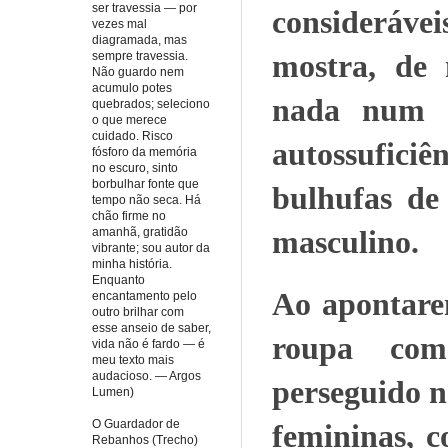
ser travessia — por
consideráv
vezes mal
diagramada, mas
mostra, de 
sempre travessia.
Não guardo nem
acumulo potes
nada num t
quebrados; seleciono
o que merece
cuidado. Risco
autossufic
fósforo da memória
no escuro, sinto
borbulhar fonte que
bulhufas de
tempo não seca. Há
chão firme no
masculino.
amanhã, gratidão
vibrante; sou autor da
minha história.
Enquanto
Ao apontare
encantamento pelo
outro brilhar com
esse anseio de saber,
roupa com
vida não é fardo — é
meu texto mais
audacioso. — Argos
perseguido n
Lumen)
O Guardador de
femininas, 
Rebanhos (Trecho)