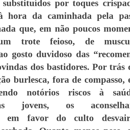
 substituídos por toques crispa
à hora da caminhada pela pas
da que, em não poucos moment
um trote feioso, de muscul
, ao gosto duvidoso das “recome
ovindas dos bastidores. Por trás 
ão burlesca, fora de compasso, 
zendo notórios riscos à saú
idas jovens, os aconselha
s em favor do culto desvai