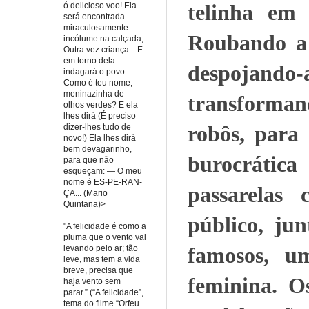
telinha em 
ó delicioso voo! Ela
será encontrada
miraculosamente
Roubando a 
incólume na calçada,
Outra vez criança... E
em torno dela
despojando
indagará o povo: —
Como é teu nome,
meninazinha de
transforman
olhos verdes? E ela
lhes dirá (É preciso
robôs, para
dizer-lhes tudo de
novo!) Ela lhes dirá
bem devagarinho,
burocrátic
para que não
esqueçam: — O meu
nome é ES-PE-RAN-
passarelas 
ÇA... (Mario
Quintana)>
público, jun
"A felicidade é como a
pluma que o vento vai
famosos, um
levando pelo ar; tão
leve, mas tem a vida
breve, precisa que
feminina. O
haja vento sem
parar.” (“A felicidade”,
tema do filme “Orfeu