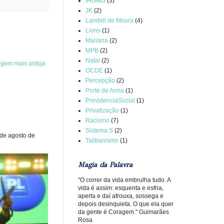
IHGMG
(3)
JK
(2)
Landell de Moura
(4)
Lions
(1)
Mariana
(2)
MPB
(2)
Natal
(2)
agem mais antiga
OCDE
(1)
Percepção
(2)
Porte de Arma
(1)
PrevidenciaSocial
(1)
Privatização
(1)
Racismo
(7)
Sistema S
(2)
 de agosto de
Talibanismo
(1)
Magia da Palavra
"O correr da vida embrulha tudo. A
vida é assim: esquenta e esfria,
aperta e daí afrouxa, sossega e
depois desinquieta. O que ela quer
da gente é Coragem." Guimarães
Rosa