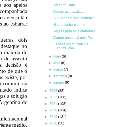
e aos apelos
Um certo Dom
 acompanhada
Democracia exaltada
desavença tão
12 jurados e uma sentença
s ao esbarrar
Aliada contra o crime
Regras para as plataformas
Clamor universal pela Paz
erras, dois
Os desafios cruciais da
 destaque no
construção
a maioria de
►
maio
(6)
o de assento
►
abril
(8)
A decisão é
►
março
(7)
nto de que o
►
fevereiro
(8)
s existe, por
►
janeiro
(9)
 incomum na
ltado indica
►
2023
(88)
gas a solução
►
2022
(108)
Argentina de
►
2021
(108)
►
2020
(104)
►
2019
(131)
nternacional
►
2018
(50)
riente médio.