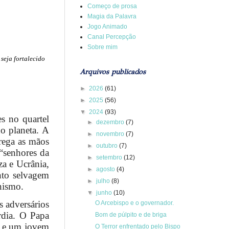
Começo de prosa
Magia da Palavra
Jogo Animado
Canal Percepção
Sobre mim
 seja fortalecido
Arquivos publicados
►
2026
(61)
►
2025
(56)
▼
2024
(93)
s no quartel
►
dezembro
(7)
do planeta. A
►
novembro
(7)
rega as mãos
►
outubro
(7)
“senhores da
►
setembro
(12)
a e Ucrânia,
►
agosto
(4)
into selvagem
►
julho
(8)
anismo.
▼
junho
(10)
s adversários
O Arcebispo e o governador.
rdia. O Papa
Bom de púlpito e de briga
e e um jovem
O Terror enfrentado pelo Bispo