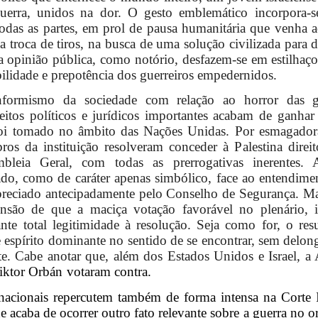
guerra, unidos na dor. O gesto emblemático incorpora-s
todas as partes, em prol de pausa humanitária que venha
a troca de tiros, na busca de uma solução civilizada para 
da opinião pública, como notório, desfazem-se em estilhaço
ibilidade e prepotência dos guerreiros empedernidos.
nformismo da sociedade com relação ao horror das gu
eitos políticos e jurídicos importantes acabam de ganhar
foi tomado no âmbito das Nações Unidas. Por esmagador
os da instituição resolveram conceder à Palestina direit
bleia Geral, com todas as prerrogativas inerentes. 
ado, como de caráter apenas simbólico, face ao entendime
apreciado antecipadamente pelo Conselho de Segurança. Ma
nsão de que a maciça votação favorável no plenário,
te total legitimidade à resolução. Seja como for, o resu
 espírito dominante no sentido de se encontrar, sem delon
e. Cabe anotar que, além dos Estados Unidos e Israel, a 
iktor Orbán
votaram contra.
rnacionais repercutem também de forma intensa na Corte I
e acaba de ocorrer outro fato relevante sobre a guerra no o