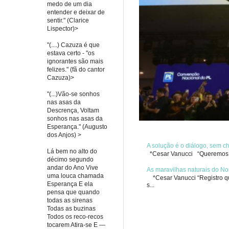
medo de um dia
entender e deixar de
sentir." (Clarice
Lispector)>
"(....) Cazuza é que
estava certo - "os
ignorantes são mais
felizes." (fã do cantor
Cazuza)>
"(...)Vão-se sonhos
nas asas da
Descrença, Voltam
sonhos nas asas da
Esperança." (Augusto
dos Anjos) >
A solução é o diálogo, sem 
Lá bem no alto do
*Cesar Vanucci “Queremos re
décimo segundo
andar do Ano Vive
As maravilhas naturais do No
uma louca chamada
*Cesar Vanucci “Registro qua
Esperança E ela
s...
pensa que quando
todas as sirenas
Todas as buzinas
Todos os reco-recos
tocarem Atira-se E —