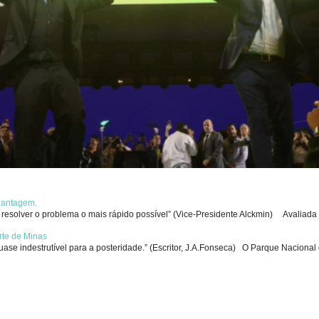
chantagem.
solver o problema o mais rápido possível” (Vice-Presidente Alckmin) Avaliada p
rte de Minas
se indestrutível para a posteridade.” (Escritor, J.A.Fonseca) O Parque Nacional