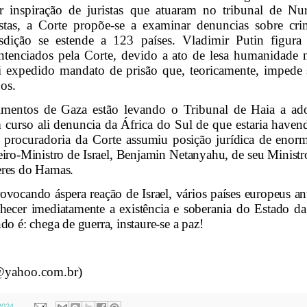
 inspiração
de juristas que atuaram no tribunal de N
stas, a Corte propõe-se a examinar denuncias sobre cri
sdição se estende a 123 países. Vladimir Putin figura
entenciados pela Corte, devido a ato de lesa humanidade 
oi expedido mandato de prisão que, teoricamente, impede 
dos.
mentos de Gaza estão levando o Tribunal de Haia a adot
 curso ali denuncia da África do Sul de que estaria have
 a procuradoria da Corte
assumiu posição jurídica de enorm
eiro-Ministro de
Israel
,
Benjamin Netanyahu
, de seu Ministr
deres do Hamas.
provocando áspera reação de Israel, vários países europeus 
hecer imediatamente a existência e soberania do Estado da
o é: chega de guerra, instaure-se a paz!
1@yahoo.com.br)
2024