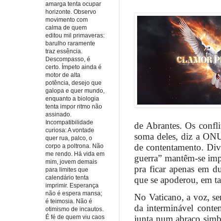
amarga tenta ocupar
horizonte. Observo
movimento com
calma de quem
editou mil primaveras:
barulho raramente
traz essência.
Descompasso, é
certo. Ímpeto ainda é
motor de alta
potência, desejo que
galopa e quer mundo,
enquanto a biologia
tenta impor ritmo não
assinado.
Incompatibilidade
de Abrantes. Os confli
curiosa: A vontade
soma deles, diz a ONU,
quer rua, palco, o
de contentamento. Div
corpo a poltrona. Não
me rendo. Há vida em
guerra” mantêm-se impe
mim, jovem demais
pra ficar apenas em du
para limites que
calendário tenta
que se apoderou, em t
imprimir. Esperança
não é espera mansa;
No Vaticano, a voz, se
é teimosia. Não é
da interminável conte
otimismo de incautos.
É fé de quem viu caos
junta num abraço simb