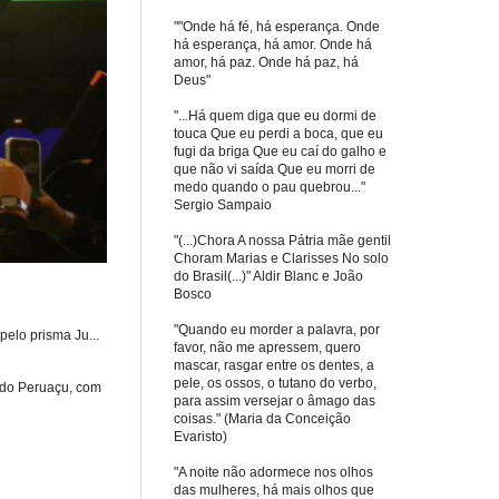
""Onde há fé, há esperança. Onde
há esperança, há amor. Onde há
amor, há paz. Onde há paz, há
Deus"
"...Há quem diga que eu dormi de
touca Que eu perdi a boca, que eu
fugi da briga Que eu caí do galho e
que não vi saída Que eu morri de
medo quando o pau quebrou..."
Sergio Sampaio
"(...)Chora A nossa Pátria mãe gentil
Choram Marias e Clarisses No solo
do Brasil(...)" Aldir Blanc e João
Bosco
"Quando eu morder a palavra, por
elo prisma Ju...
favor, não me apressem, quero
mascar, rasgar entre os dentes, a
pele, os ossos, o tutano do verbo,
 do Peruaçu, com
para assim versejar o âmago das
coisas." (Maria da Conceição
Evaristo)
"A noite não adormece nos olhos
das mulheres, há mais olhos que