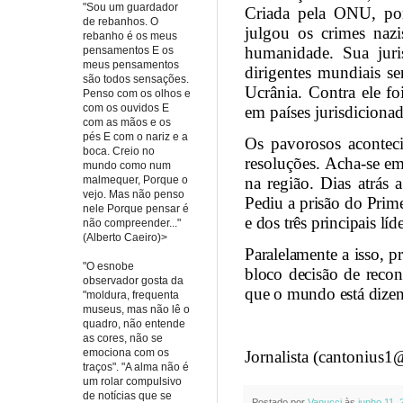
"Sou um guardador
Criada pela ONU, por
de rebanhos. O
julgou os crimes nazi
rebanho é os meus
humanidade. Sua juri
pensamentos E os
meus pensamentos
dirigentes mundiais s
são todos sensações.
Ucrânia. Contra ele f
Penso com os olhos e
com os ouvidos E
em países jurisdiciona
com as mãos e os
pés E com o nariz e a
Os pavorosos aconteci
boca. Creio no
resoluções. Acha-se em
mundo como num
na região. Dias atrás
malmequer, Porque o
vejo. Mas não penso
Pediu a prisão do Prim
nele Porque pensar é
e dos três principais lí
não compreender..."
(Alberto Caeiro)>
Paralelamente a isso, 
"O esnobe
bloco decisão de recon
observador gosta da
que o mundo está dizend
"moldura, frequenta
museus, mas não lê o
quadro, não entende
as cores, não se
emociona com os
Jornalista (cantonius
traços". "A alma não é
um rolar compulsivo
de notícias que se
Postado por
Vanucci
às
junho 11, 