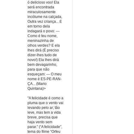
ó delicioso voo! Ela
será encontrada
miraculosamente
incólume na calçada,
Outra vez criança... E
em torno dela
indagará o povo: —
Como é teu nome,
meninazinha de
olhos verdes? E ela
lhes dirá (É preciso
dizer-lhes tudo de
novo!) Ela lhes dirá
bem devagarinho,
para que não
esqueçam: — O meu
nome é ES-PE-RAN-
ÇA... (Mario
Quintana)>
"A felicidade é como a
pluma que o vento vai
levando pelo ar; tão
leve, mas tem a vida
breve, precisa que
haja vento sem
parar.” (“A felicidade”,
tema do filme “Orfeu