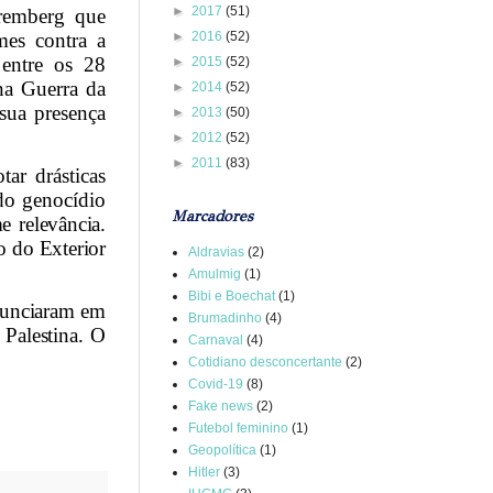
►
2017
(51)
uremberg que
mes contra a
►
2016
(52)
 entre os 28
►
2015
(52)
na Guerra da
►
2014
(52)
sua presença
►
2013
(50)
►
2012
(52)
►
2011
(83)
ar drásticas
ndo genocídio
Marcadores
e relevância.
o do Exterior
Aldravias
(2)
Amulmig
(1)
Bibi e Boechat
(1)
anunciaram em
Brumadinho
(4)
 Palestina. O
Carnaval
(4)
Cotidiano desconcertante
(2)
Covid-19
(8)
Fake news
(2)
Futebol feminino
(1)
Geopolítica
(1)
Hitler
(3)