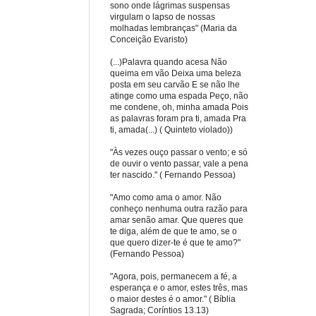
sono onde lágrimas suspensas
virgulam o lapso de nossas
molhadas lembranças" (Maria da
Conceição Evaristo)
(...)Palavra quando acesa Não
queima em vão Deixa uma beleza
posta em seu carvão E se não lhe
atinge como uma espada Peço, não
me condene, oh, minha amada Pois
as palavras foram pra ti, amada Pra
ti, amada(...) ( Quinteto violado))
"Às vezes ouço passar o vento; e só
de ouvir o vento passar, vale a pena
ter nascido." ( Fernando Pessoa)
"Amo como ama o amor. Não
conheço nenhuma outra razão para
amar senão amar. Que queres que
te diga, além de que te amo, se o
que quero dizer-te é que te amo?"
(Fernando Pessoa)
"Agora, pois, permanecem a fé, a
esperança e o amor, estes três, mas
o maior destes é o amor." ( Bíblia
Sagrada; Coríntios 13.13)