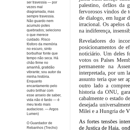
ser travessia — por
palestino, órfãos da 
vezes mal
fervorosos vindos de 
diagramada, mas
sempre travessia.
de dialogo, em lugar d
Não guardo nem
irracional. Os apelos 
acumulo potes
na indiferença, insens
quebrados; seleciono
o que merece
cuidado. Risco
Reveladores do inco
fósforo da memória
posicionamentos de ef
no escuro, sinto
noticiário. Um deles 
borbulhar fonte que
tempo não seca. Há
votos os Países Membr
chão firme no
permanente na Assem
amanhã, gratidão
interpretada, por um l
vibrante; sou autor da
minha história.
assunto teria que ser 
Enquanto
outro lado a compree
encantamento pelo
outro brilhar com
historia da ONU, garan
esse anseio de saber,
cabalmente o estado de
vida não é fardo — é
desejada universalment
meu texto mais
audacioso. — Argos
Milei e a Hungria de
V
Lumen)
As fortes tensões inte
O Guardador de
de Justiça de Haia, ond
Rebanhos (Trecho)