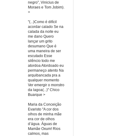
negro”, Vinicius de
Moraes e Tom Jobim).
>
"(...)Como é difícil
acordar calado Se na
calada da noite eu
me dano Quero
lançar um grito
desumano Que é
uma maneira de ser
escutado Esse
silêncio todo me
atordoa Atordoado eu
permaneço atento Na
arquibancada pra a
qualquer momento
Ver emergir o monstro
da lagoa(...)" Chico
Buarque >
Maria da Conceição
Evaristo "A cor dos
olhos de minha mãe
era cor de olhos
d’água. Águas de
Mamãe Oxum! Rios
calmos, mas