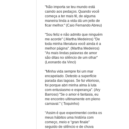
"Não importa se teu mundo está
caindo aos pedaços. Quando você
começa a ter mais fé, de alguma
maneira linda a vida dá um jeito de
ficar melhor." (Caio Fernando Abreu)
"Sou feliz e não admito que ninguém
me acorde" (.Martha Medeiros) "De
toda minha literatura você ainda é a
melhor página". (Martha Medeiros)
"As mais lindas palavras de amor
são ditas no silêncio de um olhar"
(Leonardo da Vinci)
"Minha vida sempre foi um mar
encapelado. Detesto a superfície
parada das lagoas. Se fui vitorioso,
foi porque abri minha alma à luta
com entusiasmo e esperança". (Ary
Barroso) "Se o amor é fantasia, eu
me encontro ultimamente em pleno
carnaval." ( Toquinho)
“Assim é que experimentei contra os
meus hábitos uma história com
começo, meio e “gran finale”
seguido de silêncio e de chuva