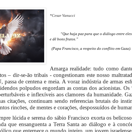
*Cesar Vanucci
“
Que haja paz para que o diálogo entre eles
e dê bons frutos
.”
(Papa Francisco, a respeito do conflito em Gaza).
Amarga realidade: tudo como dante
tos – dir-se-ão tribais - congestionam este nosso maltrata
 passa de centena e meia. A voraz indústria de armas esf
idendos polpudos engordam as contas dos acionistas. Os 
rturbáveis e inflexíveis aos clamores da humanidade. Gaz
as citações, continuam sendo referencias brutais do inst
antos rincões, de mentes e corações, despossuídos de hum
mpre lúcida e serena do sábio Francisco exorta os belicoso
nda que ensanguenta a Terra Santa ao diálogo e à concó
ólico que enternece o mundo inteiro, um jovem israelens