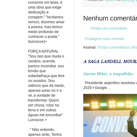
consome em telas, é
uma obra que exige
dedicação e
Nenhum comentár
coragem." "recitamos
versos, dizemos amar
a poesia, mas temos
Postar um comentário
medo profundo de
conhecer o poeta."
Postagem mais recente
(luroscoe)>
Assinar:
Postar comentários (At
FORÇA NATURAL
"Sou raio que muda o
A SAGA LANDELL MOUR
cenário, acende,
parece incendiar. sou
trovão que
Javier Milei, o trapalhão
estardalhaça que fere
os ouvidos. Sou
Presidente argentino resolveu a
silêncio que dá medo,
2026 • Google ...
apenas aviso no ir e
vir, a vontade de
transformar. Quero
ser chuva, rolar na
terra e em outras
águas me encontrar"
Luroscoe >
. " Não entendo,
apenas sinto, Tenho