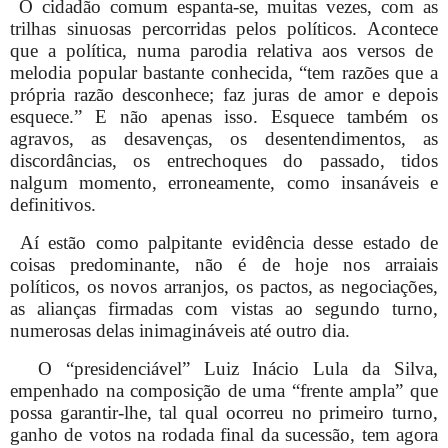
O cidadão comum espanta-se, muitas vezes, com as
trilhas sinuosas percorridas pelos políticos. Acontece
que a política, numa parodia relativa aos versos de
melodia popular bastante conhecida, “tem razões que a
própria razão desconhece; faz juras de amor e depois
esquece.” E não apenas isso. Esquece também os
agravos, as desavenças, os desentendimentos, as
discordâncias, os entrechoques do passado, tidos
nalgum momento, erroneamente, como insanáveis e
definitivos.
Aí estão como palpitante evidência desse estado de
coisas predominante, não é de hoje nos arraiais
políticos, os novos arranjos, os pactos, as negociações,
as alianças firmadas com vistas ao segundo turno,
numerosas delas inimagináveis até outro dia.
O “presidenciável” Luiz Inácio Lula da Silva,
empenhado na composição de uma “frente ampla” que
possa garantir-lhe, tal qual ocorreu no primeiro turno,
ganho de votos na rodada final da sucessão, tem agora