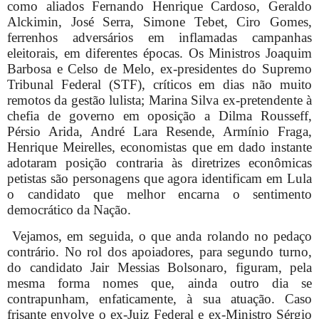
como aliados Fernando Henrique Cardoso, Geraldo
Alckimin, José Serra, Simone Tebet, Ciro Gomes,
ferrenhos adversários em inflamadas campanhas
eleitorais, em diferentes épocas. Os Ministros Joaquim
Barbosa e Celso de Melo, ex-presidentes do Supremo
Tribunal Federal (STF), críticos em dias não muito
remotos da gestão lulista; Marina Silva ex-pretendente à
chefia de governo em oposição a Dilma Rousseff,
Pérsio Arida, André Lara Resende, Armínio Fraga,
Henrique Meirelles, economistas que em dado instante
adotaram posição contraria às diretrizes econômicas
petistas são personagens que agora identificam em Lula
o candidato que melhor encarna o sentimento
democrático da Nação.
Vejamos, em seguida, o que anda rolando no pedaço
contrário. No rol dos apoiadores, para segundo turno,
do candidato Jair Messias Bolsonaro, figuram, pela
mesma forma nomes que, ainda outro dia se
contrapunham, enfaticamente, à sua atuação. Caso
frisante envolve o ex-Juiz Federal e ex-Ministro Sérgio