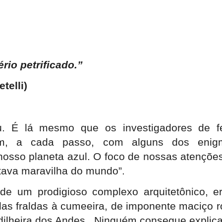
rio petrificado.”
telli)
u. É lá mesmo que os investigadores de 
eçam, a cada passo, com alguns dos eni
 nosso planeta azul. O foco de nossas atenções
tava maravilha do mundo”.
de um prodigioso complexo arquitetônico, e
das fraldas à cumeeira, de imponente maciço 
ilheira dos Andes.
Ninguém consegue explica