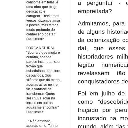
a perguntar - o
consome em telas, é
uma obra que exige
empreitada?
dedicação e
coragem." "recitamos
versos, dizemos amar
Admitamos, para 
a poesia, mas temos
medo profundo de
de alguns histori
conhecer o poeta."
da colonização co
(luroscoe)>
daí, que esse
FORÇA NATURAL
"Sou raio que muda o
historiadores, mi
cenário, acende,
parece incendiar. sou
legião numerica
trovão que
estardalhaça que fere
revelassem tão
os ouvidos. Sou
conquistadores de
silêncio que dá medo,
apenas aviso no ir e
vir, a vontade de
Foi em julho de
transformar. Quero
ser chuva, rolar na
como “descobrido
terra e em outras
águas me encontrar"
traçado por peru
Luroscoe >
incrustado na mo
. " Não entendo,
mundo, além das f
apenas sinto, Tenho