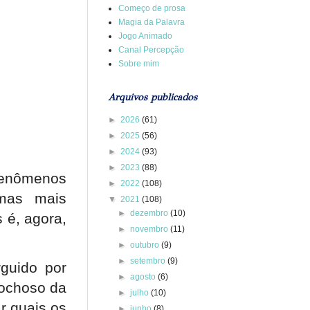
Começo de prosa
Magia da Palavra
Jogo Animado
Canal Percepção
Sobre mim
Arquivos publicados
►
2026
(61)
►
2025
(56)
►
2024
(93)
►
2023
(88)
fenômenos
►
2022
(108)
gmas mais
▼
2021
(108)
►
dezembro
(10)
 é, agora,
►
novembro
(11)
►
outubro
(9)
►
setembro
(9)
rguido por
►
agosto
(6)
rochoso da
►
julho
(10)
r quais os
►
junho
(8)