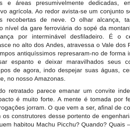
has e áreas presumivelmente dedicadas, 
tivo agrícola. Ao redor avista-se um conjunto 
as recobertas de neve. O olhar alcança, t
 nível da gare ferroviária do sopé da montan
nça por interminável desfiladeiro. É o cé
ce no alto dos Andes, atravessa o Vale dos 
empos antiquíssimos represaram-no de forma 
ar espanto e deixar maravilhados seus c
mpos de agora, indo despejar suas águas, c
te, no nosso Amazonas.
o retratado parece emanar um convite indec
acto é muito forte. A mente é tomada por fe
rrogações jorram. O que vem a ser, afinal de co
os construtores desse portento de engenharia
uem habitou Machu Picchu? Quando? Quais –