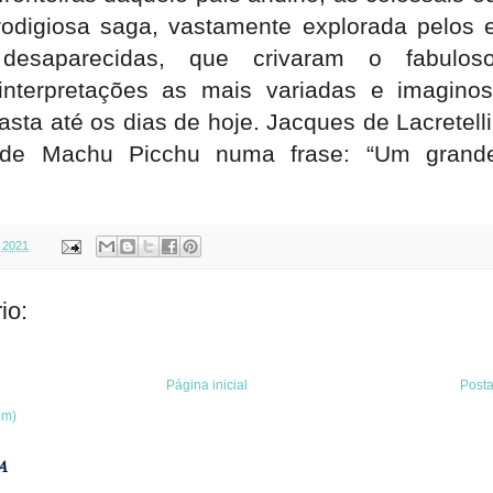
rodigiosa saga, vastamente explorada pelos 
s desaparecidas, que crivaram o fabulo
interpretações as mais variadas e imagino
asta até os dias de hoje. Jacques de Lacretell
ia de Machu Picchu numa frase: “Um grande
 2021
io:
Página inicial
Post
om)
A