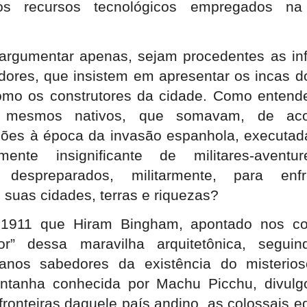
s recursos tecnológicos empregados na 
argumentar apenas, sejam procedentes as in
adores, que insistem em apresentar os incas 
mo os construtores da cidade. Como entender
s mesmos nativos, que somavam, de ac
lhões à época da invasão espanhola, executa
mente insignificante de militares-aventur
 despreparados, militarmente, para enf
 suas cidades, terras e riquezas?
 1911 que Hiram Bingham, apontado nos c
r” dessa maravilha arquitetônica, seguind
anos sabedores da existência do misterios
ntanha conhecida por Machu Picchu, divulg
ronteiras daquele país andino, as colossais ed