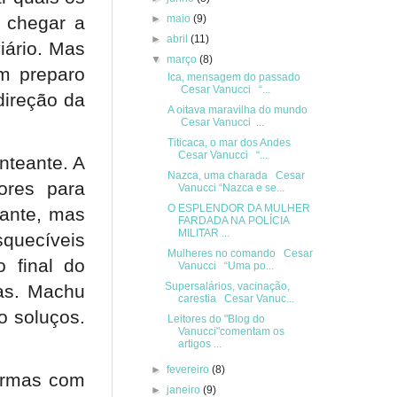
a chegar a
►
maio
(9)
►
abril
(11)
iário. Mas
▼
março
(8)
m preparo
Ica, mensagem do passado
Cesar Vanucci “...
direção da
A oitava maravilha do mundo
Cesar Vanucci ...
Titicaca, o mar dos Andes
Cesar Vanucci “...
nteante. A
Nazca, uma charada Cesar
ores para
Vanucci “Nazca e se...
O ESPLENDOR DA MULHER
uante, mas
FARDADA NA POLÍCIA
MILITAR ...
squecíveis
Mulheres no comando Cesar
o final do
Vanucci “Uma po...
Supersalários, vacinação,
ras. Machu
carestia Cesar Vanuc...
o soluços.
Leitores do "Blog do
Vanucci"comentam os
artigos ...
►
fevereiro
(8)
formas com
►
janeiro
(9)