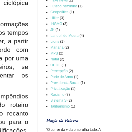
Fake news
(2)
ciclópica
Futebol feminino
(1)
Geopolítica
(1)
Hitler
(3)
formações
IHGMG
(3)
JK
(2)
dos tempos
Landell de Moura
(4)
, a partir
Lions
(1)
Mariana
(2)
ordo com
MPB
(2)
da por uma
Natal
(2)
OCDE
(1)
eiros, se
Percepção
(2)
rentar os
Porte de Arma
(1)
PrevidenciaSocial
(1)
Privatização
(1)
Racismo
(7)
ompêndios
Sistema S
(2)
o roteiro
Talibanismo
(1)
o recanto
Magia da Palavra
ou para o
ificações.
"O correr da vida embrulha tudo. A