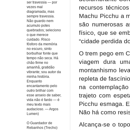
ser travessia — por
recursos técnicos
vezes mal
diagramada, mas
Machu Picchu a mai
sempre travessia.
Não guardo nem
são numerosas as
acumulo potes
quebrados; seleciono
físico, que se em
o que merece
cuidado. Risco
“cidade perdida do
fósforo da memória
no escuro, sinto
O trem pego em Cu
borbulhar fonte que
tempo não seca. Há
viagem dura uma
chão firme no
amanhã, gratidão
montanhismo levam
vibrante; sou autor da
minha história.
repleta de fascín
Enquanto
na contemplação 
encantamento pelo
outro brilhar com
trajeto com espet
esse anseio de saber,
vida não é fardo — é
Picchu esmaga. Ex
meu texto mais
audacioso. — Argos
Não há como resis
Lumen)
O Guardador de
Alcança-se o top
Rebanhos (Trecho)