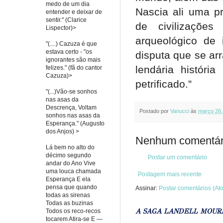
medo de um dia
Nascia ali uma p
entender e deixar de
sentir." (Clarice
de civilizaçõe
Lispector)>
arqueológico de 
"(....) Cazuza é que
estava certo - "os
disputa que se arr
ignorantes são mais
lendária histór
felizes." (fã do cantor
Cazuza)>
petrificado.”
"(...)Vão-se sonhos
nas asas da
Descrença, Voltam
Postado por
Vanucci
às
março 26,
sonhos nas asas da
Esperança." (Augusto
dos Anjos) >
Nenhum comentár
Lá bem no alto do
décimo segundo
Postar um comentário
andar do Ano Vive
uma louca chamada
Postagem mais recente
Esperança E ela
pensa que quando
Assinar:
Postar comentários (At
todas as sirenas
Todas as buzinas
A SAGA LANDELL MOUR
Todos os reco-recos
tocarem Atira-se E —