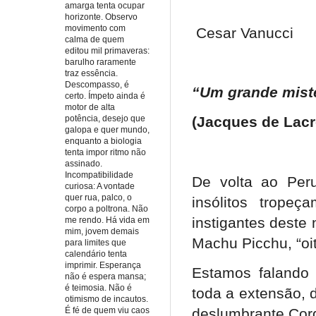
amarga tenta ocupar
horizonte. Observo
movimento com
Cesar Vanucci
calma de quem
editou mil primaveras:
barulho raramente
traz essência.
Descompasso, é
“Um grande misté
certo. Ímpeto ainda é
motor de alta
potência, desejo que
(Jacques de Lacre
galopa e quer mundo,
enquanto a biologia
tenta impor ritmo não
assinado.
Incompatibilidade
De volta ao Per
curiosa: A vontade
quer rua, palco, o
insólitos trop
corpo a poltrona. Não
instigantes deste
me rendo. Há vida em
mim, jovem demais
Machu Picchu, “oi
para limites que
calendário tenta
imprimir. Esperança
Estamos falando 
não é espera mansa;
é teimosia. Não é
toda a extensão, 
otimismo de incautos.
deslumbrante Cord
É fé de quem viu caos