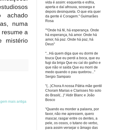
vida é assim: esquenta e esfria,
estudiosos
aperta e daí afrouxa, sossega e
depois desinquieta. O que ela quer
so achado
da gente é Coragem." Guimarães
Rosa
sas, numa
""Onde há fé, há esperança. Onde
i resume a
há esperança, há amor. Onde há
 mistério
amor, há paz. Onde há paz, há
Deus"
"...Há quem diga que eu dormi de
touca Que eu perdi a boca, que eu
fugi da briga Que eu caí do galho e
que não vi saída Que eu morri de
medo quando o pau quebrou..."
Sergio Sampaio
"(...)Chora A nossa Pátria mãe gentil
Choram Marias e Clarisses No solo
do Brasil(...)" Aldir Blanc e João
Bosco
agem mais antiga
"Quando eu morder a palavra, por
favor, não me apressem, quero
mascar, rasgar entre os dentes, a
pele, os ossos, o tutano do verbo,
para assim versejar o âmago das