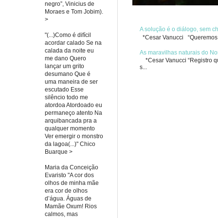
negro”, Vinicius de
Moraes e Tom Jobim).
>
A solução é o diálogo, sem 
"(...)Como é difícil
*Cesar Vanucci “Queremos re
acordar calado Se na
calada da noite eu
As maravilhas naturais do No
me dano Quero
*Cesar Vanucci “Registro qua
lançar um grito
s...
desumano Que é
uma maneira de ser
escutado Esse
silêncio todo me
atordoa Atordoado eu
permaneço atento Na
arquibancada pra a
qualquer momento
Ver emergir o monstro
da lagoa(...)" Chico
Buarque >
Maria da Conceição
Evaristo "A cor dos
olhos de minha mãe
era cor de olhos
d’água. Águas de
Mamãe Oxum! Rios
calmos, mas