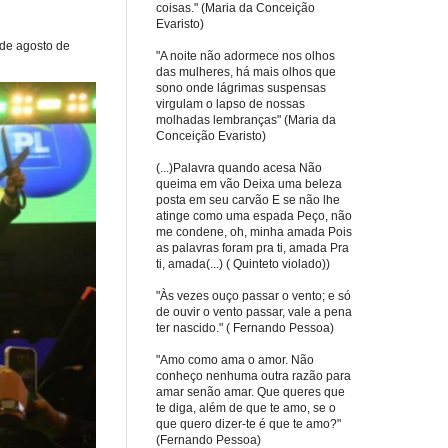
coisas." (Maria da Conceição
Evaristo)
 de agosto de
"A noite não adormece nos olhos
das mulheres, há mais olhos que
sono onde lágrimas suspensas
virgulam o lapso de nossas
molhadas lembranças" (Maria da
Conceição Evaristo)
(...)Palavra quando acesa Não
queima em vão Deixa uma beleza
posta em seu carvão E se não lhe
atinge como uma espada Peço, não
me condene, oh, minha amada Pois
as palavras foram pra ti, amada Pra
ti, amada(...) ( Quinteto violado))
"Às vezes ouço passar o vento; e só
de ouvir o vento passar, vale a pena
ter nascido." ( Fernando Pessoa)
"Amo como ama o amor. Não
conheço nenhuma outra razão para
amar senão amar. Que queres que
te diga, além de que te amo, se o
que quero dizer-te é que te amo?"
(Fernando Pessoa)