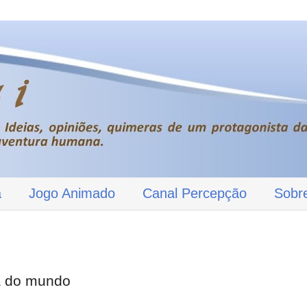
a
Jogo Animado
Canal Percepção
Sobr
a do mundo