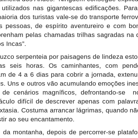
 utilizados nas gigantescas edificações. Par
oria dos turistas vale-se do transporte ferrov
 pessoas, de espírito aventureiro e com bo
brenham pelas chamadas trilhas sagradas na 
s Incas”.
zco serpenteia por paisagens de lindeza esto
s seis horas. Os caminhantes, com pend
 de 4 a 6 dias para cobrir a jornada, exten
ios. Uns e outros vão acumulando emoções ine
de cenários magníficos, defrontando-se
n
áculo difícil de descrever apenas com palav
tasia. Costuma arrancar lágrimas, quando nã
tir ao seu encantamento.
o da montanha, depois de percorrer-se plata