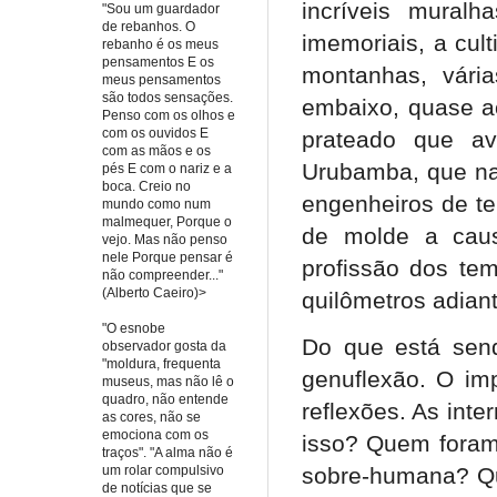
incríveis mural
"Sou um guardador
de rebanhos. O
imemoriais, a cul
rebanho é os meus
pensamentos E os
montanhas, vári
meus pensamentos
são todos sensações.
embaixo, quase ao
Penso com os olhos e
com os ouvidos E
prateado que ava
com as mãos e os
Urubamba, que nas
pés E com o nariz e a
boca. Creio no
engenheiros de t
mundo como num
malmequer, Porque o
de molde a caus
vejo. Mas não penso
nele Porque pensar é
profissão dos te
não compreender..."
(Alberto Caeiro)>
quilômetros adian
"O esnobe
Do que está send
observador gosta da
"moldura, frequenta
genuflexão. O imp
museus, mas não lê o
quadro, não entende
reflexões. As inte
as cores, não se
emociona com os
isso? Quem foram 
traços". "A alma não é
um rolar compulsivo
sobre-humana? Q
de notícias que se