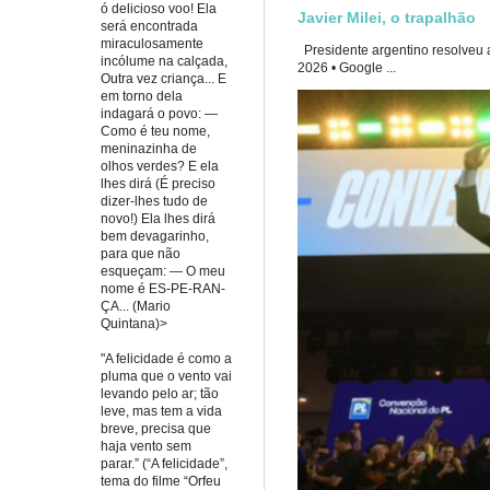
ó delicioso voo! Ela
Javier Milei, o trapalhão
será encontrada
miraculosamente
Presidente argentino resolveu a
incólume na calçada,
2026 • Google ...
Outra vez criança... E
em torno dela
indagará o povo: —
Como é teu nome,
meninazinha de
olhos verdes? E ela
lhes dirá (É preciso
dizer-lhes tudo de
novo!) Ela lhes dirá
bem devagarinho,
para que não
esqueçam: — O meu
nome é ES-PE-RAN-
ÇA... (Mario
Quintana)>
"A felicidade é como a
pluma que o vento vai
levando pelo ar; tão
leve, mas tem a vida
breve, precisa que
haja vento sem
parar.” (“A felicidade”,
tema do filme “Orfeu