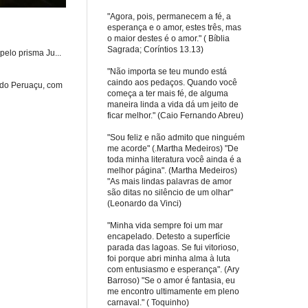
"Agora, pois, permanecem a fé, a
esperança e o amor, estes três, mas
o maior destes é o amor." ( Bíblia
Sagrada; Coríntios 13.13)
elo prisma Ju...
"Não importa se teu mundo está
caindo aos pedaços. Quando você
 do Peruaçu, com
começa a ter mais fé, de alguma
maneira linda a vida dá um jeito de
ficar melhor." (Caio Fernando Abreu)
"Sou feliz e não admito que ninguém
me acorde" (.Martha Medeiros) "De
toda minha literatura você ainda é a
melhor página". (Martha Medeiros)
"As mais lindas palavras de amor
são ditas no silêncio de um olhar"
(Leonardo da Vinci)
"Minha vida sempre foi um mar
encapelado. Detesto a superfície
parada das lagoas. Se fui vitorioso,
foi porque abri minha alma à luta
com entusiasmo e esperança". (Ary
Barroso) "Se o amor é fantasia, eu
me encontro ultimamente em pleno
carnaval." ( Toquinho)