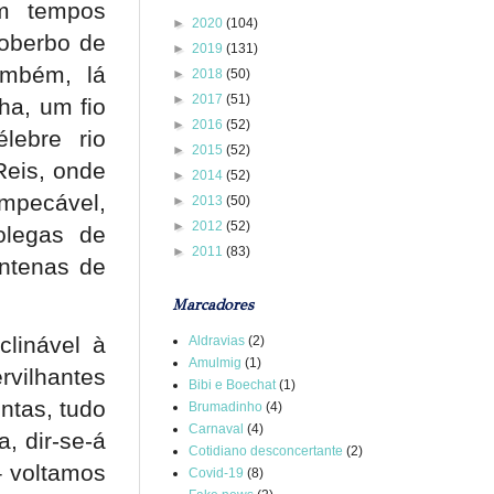
em tempos
►
2020
(104)
soberbo de
►
2019
(131)
ambém, lá
►
2018
(50)
►
2017
(51)
ha, um fio
►
2016
(52)
lebre rio
►
2015
(52)
Reis, onde
►
2014
(52)
impecável,
►
2013
(50)
►
2012
(52)
olegas de
►
2011
(83)
entenas de
Marcadores
linável à
Aldravias
(2)
Amulmig
(1)
rvilhantes
Bibi e Boechat
(1)
ntas, tudo
Brumadinho
(4)
Carnaval
(4)
, dir-se-á
Cotidiano desconcertante
(2)
 voltamos
Covid-19
(8)