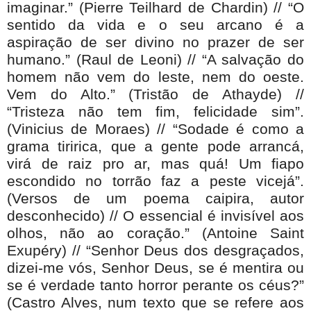
imaginar.” (Pierre Teilhard de Chardin) // “O
sentido da vida e o seu arcano é a
aspiração de ser divino no prazer de ser
humano.” (Raul de Leoni) // “A salvação do
homem não vem do leste, nem do oeste.
Vem do Alto.” (Tristão de Athayde) //
“Tristeza não tem fim, felicidade sim”.
(Vinicius de Moraes) // “Sodade é como a
grama tiririca, que a gente pode arrancá,
virá de raiz pro ar, mas quá! Um fiapo
escondido no torrão faz a peste vicejá”.
(Versos de um poema caipira, autor
desconhecido) // O essencial é invisível aos
olhos, não ao coração.” (Antoine Saint
Exupéry) // “Senhor Deus dos desgraçados,
dizei-me vós, Senhor Deus, se é mentira ou
se é verdade tanto horror perante os céus?”
(Castro Alves, num texto que se refere aos