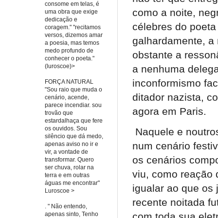
consome em telas, é
como a noite, neg
uma obra que exige
dedicação e
célebres do poeta
coragem." "recitamos
versos, dizemos amar
galhardamente, a 
a poesia, mas temos
medo profundo de
obstante a resson
conhecer o poeta."
(luroscoe)>
a nenhuma delegaç
inconformismo fac
FORÇA NATURAL
"Sou raio que muda o
ditador nazista, c
cenário, acende,
parece incendiar. sou
agora em Paris.
trovão que
estardalhaça que fere
os ouvidos. Sou
Naquele e noutros
silêncio que dá medo,
num cenário festi
apenas aviso no ir e
vir, a vontade de
os cenários compo
transformar. Quero
ser chuva, rolar na
viu, como reação 
terra e em outras
águas me encontrar"
igualar ao que os
Luroscoe >
recente noitada fu
. " Não entendo,
apenas sinto, Tenho
com toda sua elet