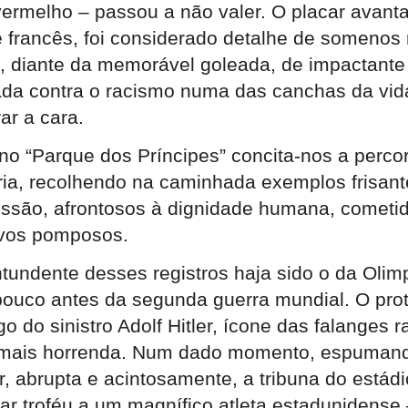
vermelho – passou a não valer. O placar avanta
e francês, foi considerado detalhe de somenos
ia, diante da memorável goleada, de impactante
ada contra o racismo numa das canchas da vi
ar a cara.
 no “Parque dos Príncipes” concita-nos a percor
ia, recolhendo na caminhada exemplos frisant
ussão, afrontosos à dignidade humana, cometi
ivos pomposos.
tundente desses registros haja sido o da Olim
 pouco antes da segunda guerra mundial. O pr
go do sinistro Adolf Hitler, ícone das falanges 
 mais horrenda. Num dado momento, espumand
r, abrupta e acintosamente, a tribuna do estád
ar troféu a um magnífico atleta estadunidense 