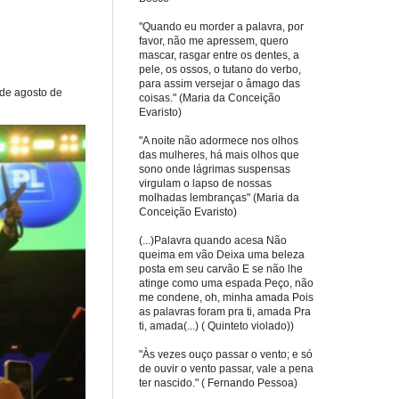
"Quando eu morder a palavra, por
favor, não me apressem, quero
mascar, rasgar entre os dentes, a
pele, os ossos, o tutano do verbo,
para assim versejar o âmago das
 de agosto de
coisas." (Maria da Conceição
Evaristo)
"A noite não adormece nos olhos
das mulheres, há mais olhos que
sono onde lágrimas suspensas
virgulam o lapso de nossas
molhadas lembranças" (Maria da
Conceição Evaristo)
(...)Palavra quando acesa Não
queima em vão Deixa uma beleza
posta em seu carvão E se não lhe
atinge como uma espada Peço, não
me condene, oh, minha amada Pois
as palavras foram pra ti, amada Pra
ti, amada(...) ( Quinteto violado))
"Às vezes ouço passar o vento; e só
de ouvir o vento passar, vale a pena
ter nascido." ( Fernando Pessoa)