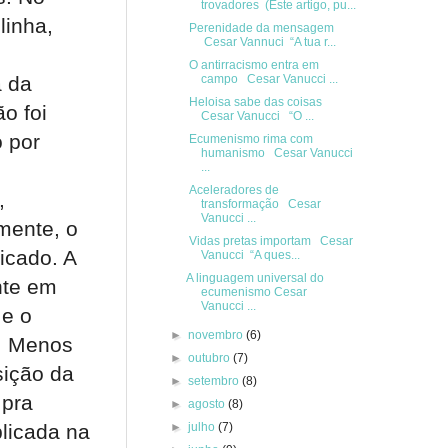
trovadores (Este artigo, pu...
linha,
Perenidade da mensagem
Cesar Vannuci “A tua r...
O antirracismo entra em
a da
campo Cesar Vanucci ...
Heloisa sabe das coisas
o foi
Cesar Vanucci “O ...
o por
Ecumenismo rima com
humanismo Cesar Vanucci
s
...
Aceleradores de
,
transformação Cesar
Vanucci ...
mente, o
Vidas pretas importam Cesar
icado. A
Vanucci “A ques...
A linguagem universal do
nte em
ecumenismo Cesar
Vanucci ...
 e o
►
novembro
(6)
o. Menos
►
outubro
(7)
sição da
►
setembro
(8)
 pra
►
agosto
(8)
plicada na
►
julho
(7)