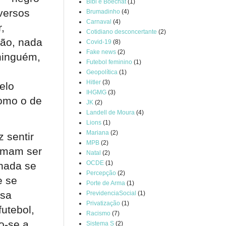
Bibi e Boechat
(1)
versos
Brumadinho
(4)
Carnaval
(4)
,
Cotidiano desconcertante
(2)
ião, nada
Covid-19
(8)
Fake news
(2)
 ninguém,
Futebol feminino
(1)
Geopolítica
(1)
Hitler
(3)
elo
IHGMG
(3)
como o de
JK
(2)
Landell de Moura
(4)
Lions
(1)
Mariana
(2)
 sentir
MPB
(2)
tumam ser
Natal
(2)
OCDE
(1)
 nada se
Percepção
(2)
e se
Porte de Arma
(1)
ssa
PrevidenciaSocial
(1)
Privatização
(1)
futebol,
Racismo
(7)
o-se a
Sistema S
(2)