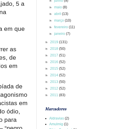
►
junho
(9)
jado, 5 a
►
maio
(8)
 na
►
abril
(13)
►
março
(10)
►
fevereiro
(11)
da em que
►
janeiro
(7)
►
2019
(131)
rer as
►
2018
(50)
►
2017
(51)
es, de
►
2016
(52)
dos em
►
2015
(52)
►
2014
(52)
►
2013
(50)
píada de
►
2012
(52)
otagonismo
►
2011
(83)
racistas em
Marcadores
o ódio,
Aldravias
(2)
io para
Amulmig
(1)
– “negro