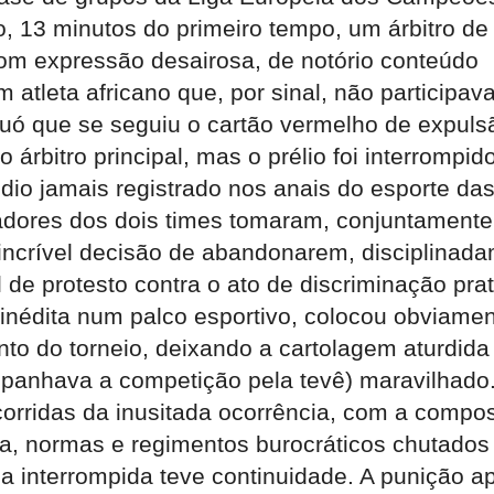
, 13 minutos do primeiro tempo, um árbitro de 
om expressão desairosa, de notório conteúdo
 atleta africano que, por sinal, não participav
quó que se seguiu o cartão vermelho de expulsã
 árbitro principal, mas o prélio foi interrompid
dio jamais registrado nos anais do esporte da
adores dos dois times tomaram, conjuntamente
ncrível decisão de abandonarem, disciplinada
de protesto contra o ato de discriminação prat
 inédita num palco esportivo, colocou obviame
to do torneio, deixando a cartolagem aturdida
mpanhava a competição pela tevê) maravilhad
corridas da inusitada ocorrência, com a compo
da, normas e regimentos burocráticos chutados
da interrompida teve continuidade. A punição a