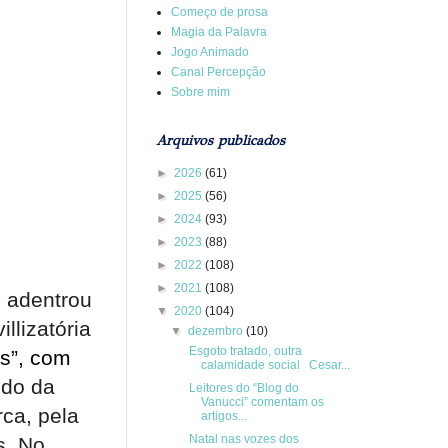
Começo de prosa
Magia da Palavra
Jogo Animado
Canal Percepção
Sobre mim
Arquivos publicados
►
2026
(61)
►
2025
(56)
►
2024
(93)
►
2023
(88)
►
2022
(108)
►
2021
(108)
o adentrou
▼
2020
(104)
llizatória
▼
dezembro
(10)
Esgoto tratado, outra
es”, com
calamidade social Cesar...
ndo da
Leitores do “Blog do
Vanucci” comentam os
rca, pela
artigos...
Natal nas vozes dos
s. No