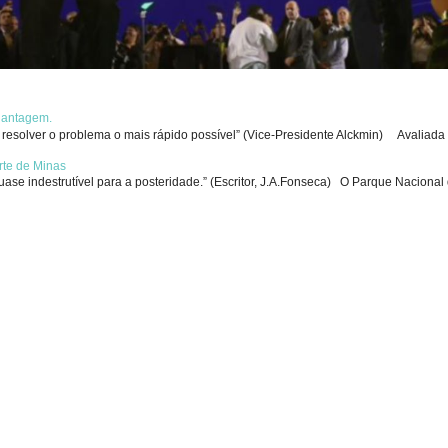
chantagem.
solver o problema o mais rápido possível” (Vice-Presidente Alckmin) Avaliada p
rte de Minas
se indestrutível para a posteridade.” (Escritor, J.A.Fonseca) O Parque Nacional