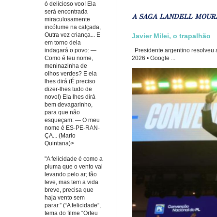
ó delicioso voo! Ela
será encontrada
A SAGA LANDELL MOUR
miraculosamente
incólume na calçada,
Outra vez criança... E
Javier Milei, o trapalhão
em torno dela
indagará o povo: —
Presidente argentino resolveu a
Como é teu nome,
2026 • Google ...
meninazinha de
olhos verdes? E ela
lhes dirá (É preciso
dizer-lhes tudo de
novo!) Ela lhes dirá
bem devagarinho,
para que não
esqueçam: — O meu
nome é ES-PE-RAN-
ÇA... (Mario
Quintana)>
"A felicidade é como a
pluma que o vento vai
levando pelo ar; tão
leve, mas tem a vida
breve, precisa que
haja vento sem
parar.” (“A felicidade”,
tema do filme “Orfeu