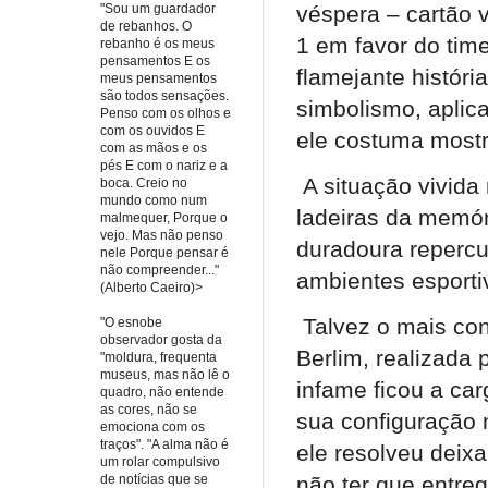
véspera – cartão 
"Sou um guardador
de rebanhos. O
1 em favor do tim
rebanho é os meus
pensamentos E os
flamejante histór
meus pensamentos
são todos sensações.
simbolismo, aplic
Penso com os olhos e
com os ouvidos E
ele costuma mostr
com as mãos e os
pés E com o nariz e a
A situação vivida
boca. Creio no
mundo como num
ladeiras da memór
malmequer, Porque o
vejo. Mas não penso
duradoura reperc
nele Porque pensar é
não compreender..."
ambientes esport
(Alberto Caeiro)>
Talvez o mais con
"O esnobe
observador gosta da
Berlim, realizada
"moldura, frequenta
museus, mas não lê o
infame ficou a car
quadro, não entende
as cores, não se
sua configuração
emociona com os
traços". "A alma não é
ele resolveu deixa
um rolar compulsivo
de notícias que se
não ter que entreg