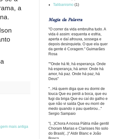
Talibanismo
(1)
rama, a
na.
Magia da Palavra
lson
"O correr da vida embrulha tudo. A
vida é assim: esquenta e esfria,
anto
aperta e daí afrouxa, sossega e
depois desinquieta. O que ela quer
da gente é Coragem." Guimarães
Rosa
ua
""Onde há fé, há esperança. Onde
há esperança, há amor. Onde há
amor, há paz. Onde há paz, há
Deus"
"...Há quem diga que eu dormi de
touca Que eu perdi a boca, que eu
fugi da briga Que eu caí do galho e
que não vi saída Que eu morri de
medo quando o pau quebrou..."
Sergio Sampaio
"(...)Chora A nossa Pátria mãe gentil
agem mais antiga
Choram Marias e Clarisses No solo
do Brasil(...)" Aldir Blanc e João
Bosco