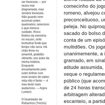
ser travessia — por
comecinho do jogo
vezes mal
diagramada, mas
romeno, alvejou c
sempre travessia.
Não guardo nem
preconceituoso, um
acumulo potes
quebrados; seleciono
peleja. No quipro
o que merece
cuidado. Risco
sacado do bolso do
fósforo da memória
conta de um episó
no escuro, sinto
borbulhar fonte que
multidões. Os jog
tempo não seca. Há
chão firme no
unanimemente, a i
amanhã, gratidão
vibrante; sou autor da
gramado, em sinal 
minha história.
Enquanto
atitude assumida,
encantamento pelo
xeque o regulamen
outro brilhar com
esse anseio de saber,
público (que aco
vida não é fardo — é
meu texto mais
de 24 horas trans
audacioso. — Argos
Lumen)
arbitragem altera
O Guardador de
escanteio, a parti
Rebanhos (Trecho)