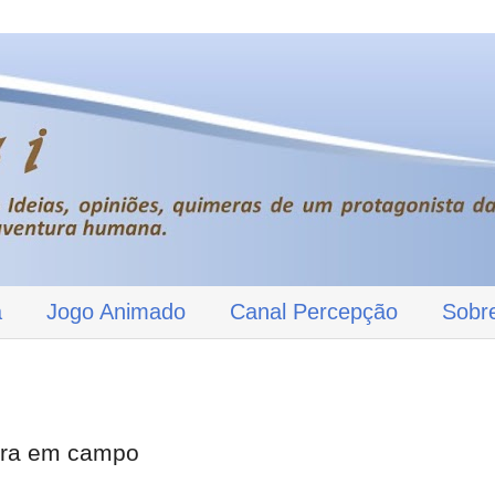
a
Jogo Animado
Canal Percepção
Sobr
ntra em campo