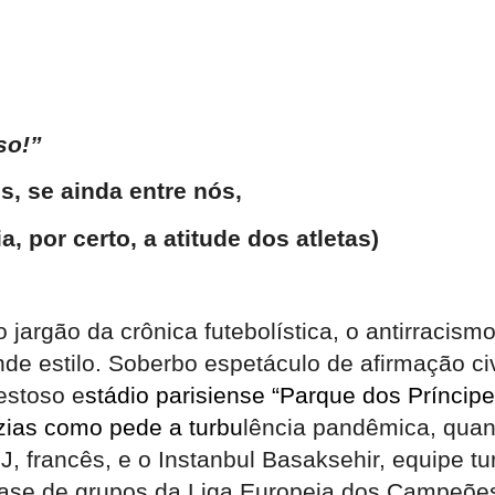
so!”
s, se ainda entre nós,
a, por certo, a atitude dos atletas)
jargão da crônica futebolística, o antirracism
e estilo. Soberbo espetáculo de afirmação civi
estoso e
stádio parisiense “Parque dos Príncip
zias como pede a turbu
lência pandêmica, qua
J, francês, e o Instanbul Basaksehir, equipe tu
fase de grupos da Liga Europeia dos Campeõe