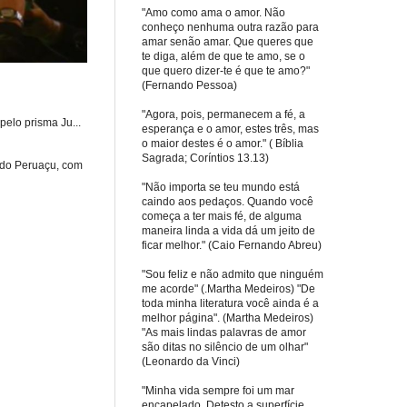
"Amo como ama o amor. Não
conheço nenhuma outra razão para
amar senão amar. Que queres que
te diga, além de que te amo, se o
que quero dizer-te é que te amo?"
(Fernando Pessoa)
"Agora, pois, permanecem a fé, a
elo prisma Ju...
esperança e o amor, estes três, mas
o maior destes é o amor." ( Bíblia
Sagrada; Coríntios 13.13)
 do Peruaçu, com
"Não importa se teu mundo está
caindo aos pedaços. Quando você
começa a ter mais fé, de alguma
maneira linda a vida dá um jeito de
ficar melhor." (Caio Fernando Abreu)
"Sou feliz e não admito que ninguém
me acorde" (.Martha Medeiros) "De
toda minha literatura você ainda é a
melhor página". (Martha Medeiros)
"As mais lindas palavras de amor
são ditas no silêncio de um olhar"
(Leonardo da Vinci)
"Minha vida sempre foi um mar
encapelado. Detesto a superfície