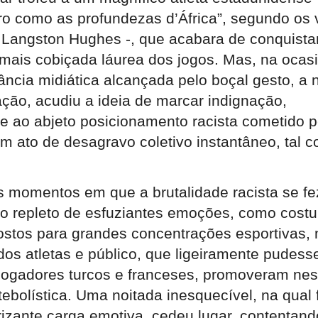
ro como as profundezas d’África”, segundo os 
 Langston Hughes -, que acabara de conquistar
mais cobiçada láurea dos jogos. Mas, na ocas
ância midiática alcançada pelo boçal gesto, a
ão, acudiu a ideia de marcar indignação,
e ao abjeto posicionamento racista cometido p
om ato de desagravo coletivo instantâneo, tal 
 momentos em que a brutalidade racista se fez
vo repleto de esfuziantes emoções, como cos
stos para grandes concentrações esportivas,
dos atletas e público, que ligeiramente pudess
 jogadores turcos e franceses, promoveram ne
tebolística. Uma noitada inesquecível, na qual 
rizante carga emotiva, cedeu lugar, contentand