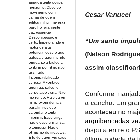
amarga tenta ocupar
horizonte. Observo
movimento com
Cesar Vanucci
calma de quem
editou mil primaveras:
barulho raramente
traz essência.
Descompasso, é
“Um santo impul
certo. Ímpeto ainda é
motor de alta
potência, desejo que
(Nelson Rodrigue
galopa e quer mundo,
enquanto a biologia
assim classificari
tenta impor ritmo não
assinado.
Incompatibilidade
curiosa: A vontade
quer rua, palco, o
Conforme manjado 
corpo a poltrona. Não
me rendo. Há vida em
a cancha. Em grand
mim, jovem demais
para limites que
aconteceu no maj
calendário tenta
imprimir. Esperança
arquibancadas va
não é espera mansa;
é teimosia. Não é
disputa entre o PS
otimismo de incautos.
última rodada da 
É fé de quem viu caos