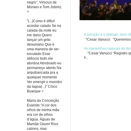
negro”, Vinicius de
Moraes e Tom Jobim).
>
"(...)Como é difícil
acordar calado Se na
calada da noite eu
A solução é o diálogo, sem 
me dano Quero
*Cesar Vanucci “Queremos re
lançar um grito
desumano Que é
As maravilhas naturais do No
uma maneira de ser
*Cesar Vanucci “Registro qua
escutado Esse
s...
silêncio todo me
atordoa Atordoado eu
permaneço atento Na
arquibancada pra a
qualquer momento
Ver emergir o monstro
da lagoa(...)" Chico
Buarque >
Maria da Conceição
Evaristo "A cor dos
olhos de minha mãe
era cor de olhos
d’água. Águas de
Mamãe Oxum! Rios
calmos, mas