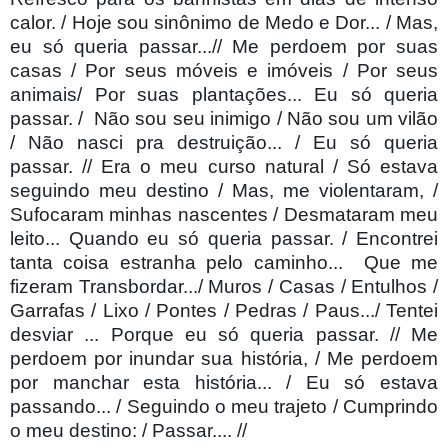
calor. / Hoje sou sinônimo de Medo e Dor... / Mas,
eu só queria passar...// Me perdoem por suas
casas / Por seus móveis e imóveis / Por seus
animais/ Por suas plantações... Eu só queria
passar. /
Não sou seu inimigo / Não sou um vilão
/ Não nasci pra destruição... / Eu só queria
passar. // Era o meu curso natural / Só estava
seguindo meu destino / Mas, me violentaram, /
Sufocaram minhas nascentes / Desmataram meu
leito... Quando eu só queria passar. / Encontrei
tanta coisa estranha pelo caminho...
Que me
fizeram Transbordar.../ Muros / Casas / Entulhos /
Garrafas / Lixo / Pontes / Pedras / Paus.../ Tentei
desviar ... Porque eu só queria passar. // Me
perdoem por inundar sua história, / Me perdoem
por manchar esta história... / Eu só estava
passando... / Seguindo o meu trajeto / Cumprindo
o meu destino: / Passar.... //