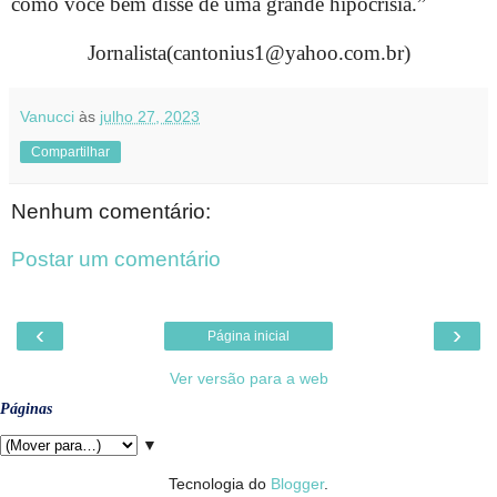
como você bem disse de uma grande hipocrisia.”
Jornalista(cantonius1@yahoo.com.br)
Vanucci
às
julho 27, 2023
Compartilhar
Nenhum comentário:
Postar um comentário
‹
›
Página inicial
Ver versão para a web
Páginas
▼
Tecnologia do
Blogger
.