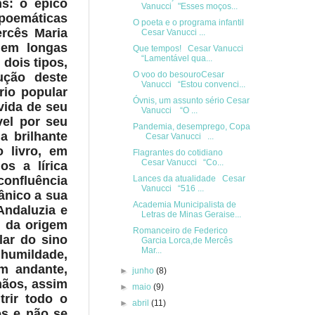
s: o épico
Vanucci "Esses moços...
 poemáticas
O poeta e o programa infantil
ercês Maria
Cesar Vanucci ...
 em longas
Que tempos! Cesar Vanucci
“Lamentável qua...
dois tipos,
O voo do besouroCesar
ução deste
Vanucci “Estou convenci...
rio popular
Óvnis, um assunto sério Cesar
vida de seu
Vanucci “O ...
vel por seu
Pandemia, desemprego, Copa
a brilhante
Cesar Vanucci ...
 livro, em
Flagrantes do cotidiano
Cesar Vanucci “Co...
os a lírica
confluência
Lances da atualidade Cesar
Vanucci “516 ...
ânico a sua
Academia Municipalista de
Andaluzia e
Letras de Minas Geraise...
r da origem
Romanceiro de Federico
lar do sino
Garcia Lorca,de Mercês
Mar...
humildade,
m andante,
►
junho
(8)
mãos, assim
►
maio
(9)
rir todo o
►
abril
(11)
os e não se