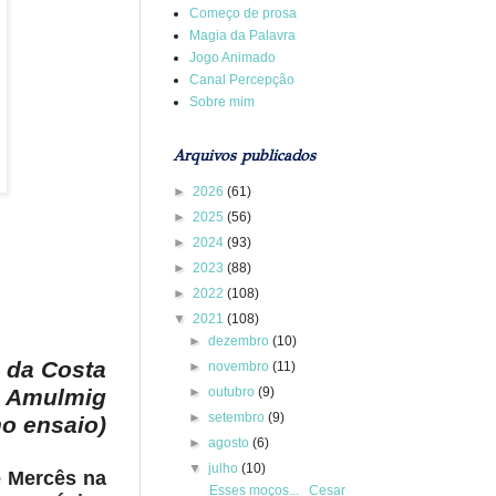
Começo de prosa
Magia da Palavra
Jogo Animado
Canal Percepção
Sobre mim
Arquivos publicados
►
2026
(61)
►
2025
(56)
►
2024
(93)
►
2023
(88)
►
2022
(108)
▼
2021
(108)
►
dezembro
(10)
 da Costa
►
novembro
(11)
a Amulmig
►
outubro
(9)
►
setembro
(9)
o ensaio)
►
agosto
(6)
▼
julho
(10)
e Mercês na
Esses moços... Cesar