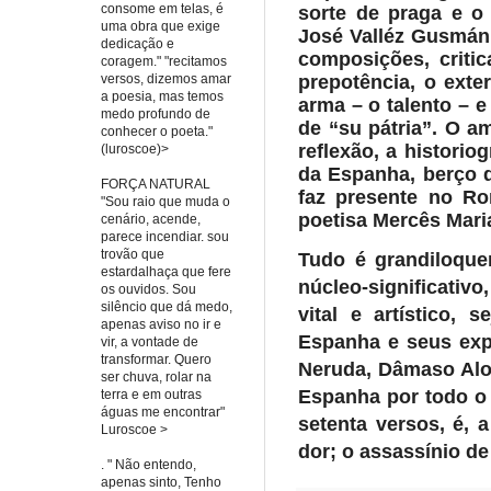
consome em telas, é
sorte de praga e 
uma obra que exige
José
Valléz Gusmán
dedicação e
composições, criti
coragem." "recitamos
prepotência, o exte
versos, dizemos amar
a poesia, mas temos
arma – o talento – 
medo profundo de
de “su pátria”. O a
conhecer o poeta."
reflexão, a historio
(luroscoe)>
da Espanha, berço d
FORÇA NATURAL
faz presente no Ro
"Sou raio que muda o
poetisa Mercês Mari
cenário, acende,
parece incendiar. sou
trovão que
Tudo é grandiloquen
estardalhaça que fere
núcleo-significativo
os ouvidos. Sou
silêncio que dá medo,
vital e artístico, 
apenas aviso no ir e
Espanha e seus expo
vir, a vontade de
transformar. Quero
Neruda, Dâmaso Alon
ser chuva, rolar na
Espanha por todo o 
terra e em outras
águas me encontrar"
setenta versos, é, 
Luroscoe >
dor; o assassínio de
. " Não entendo,
apenas sinto, Tenho