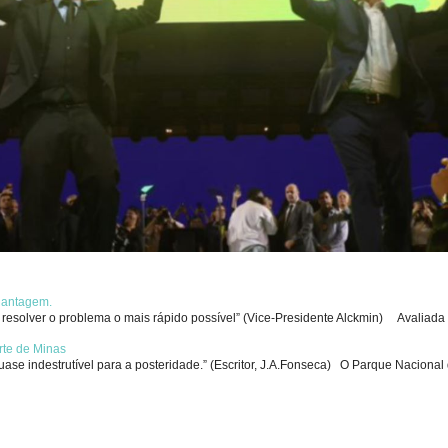
chantagem.
solver o problema o mais rápido possível” (Vice-Presidente Alckmin) Avaliada p
rte de Minas
se indestrutível para a posteridade.” (Escritor, J.A.Fonseca) O Parque Nacional