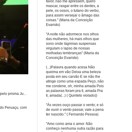
favor, não me apressem, quero
mascar, rasgar entre os dentes, a
pele, os ossos, o tutano do verbo,
para assim versejar o âmago das
coisas." (Maria da Conceição
Evaristo)
"A noite não adormece nos olhos
das mulheres, há mais olhos que
sono onde lágrimas suspensas
virgulam o lapso de nossas
molhadas lembranças" (Maria da
Conceição Evaristo)
(...)Palavra quando acesa Não
queima em vão Deixa uma beleza
posta em seu carvão E se não lhe
atinge como uma espada Peço, não
me condene, oh, minha amada Pois
as palavras foram pra ti, amada Pra
elo prisma Ju...
ti, amada(...) ( Quinteto violado))
"Às vezes ouço passar o vento; e só
 do Peruaçu, com
de ouvir o vento passar, vale a pena
ter nascido." ( Fernando Pessoa)
"Amo como ama o amor. Não
conheço nenhuma outra razão para