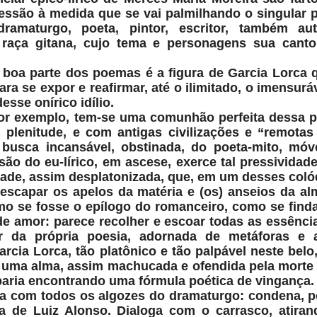
essão à medida que se vai palmilhando o singular 
: dramaturgo, poeta, pintor, escritor, também a
raça gitana, cujo tema e personagens sua cantor
boa parte dos poemas é a figura de Garcia Lorca 
ara se expor e reafirmar, até o ilimitado, o imensur
sse onírico idílio.
or exemplo, tem-se uma comunhão perfeita dessa 
plenitude, e com antigas civilizações e “remotas
 busca incansável, obstinada, do poeta-mito, móv
ão do eu-lírico, em ascese, exerce tal pressividade
de, assim desplatonizada, que, em um desses colóq
 escapar os apelos da matéria e (os) anseios da al
o se fosse o epílogo do romanceiro, como se find
de amor: parece recolher e escoar todas as essênci
or da própria poesia, adornada de metáforas e a
rcia Lorca, tão platônico e tão palpável neste belo
uma alma, assim machucada e ofendida pela morte
baria encontrando uma fórmula poética de vingança. 
ra com todos os algozes
do dramaturgo: condena, p
a de Luiz Alonso. Dialoga com o carrasco, atiran