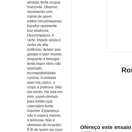
amarga tenta ocupar
horizonte. Observo
movimento com
calma de quem
editou mil primaveras:
barulho raramente
traz essência.
Descompasso, é
certo. Ímpeto ainda é
motor de alta
potência, desejo que
galopa e quer mundo,
enquanto a biologia
tenta impor ritmo não
Ro
assinado.
Incompatibilidade
curiosa: A vontade
quer rua, palco, o
corpo a poltrona. Não
me rendo. Há vida em
mim, jovem demais
para limites que
calendário tenta
imprimir. Esperança
não é espera mansa;
é teimosia. Não é
otimismo de incautos.
Ofereço este ensaio
É fé de quem viu caos