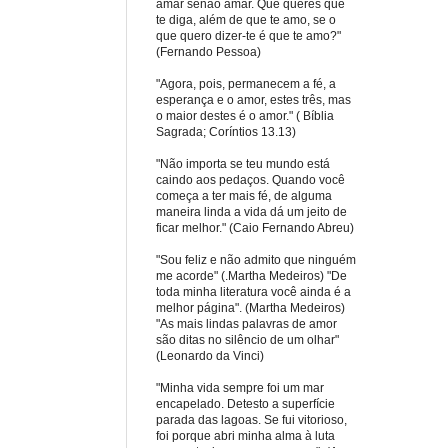
amar senão amar. Que queres que
te diga, além de que te amo, se o
que quero dizer-te é que te amo?"
(Fernando Pessoa)
"Agora, pois, permanecem a fé, a
esperança e o amor, estes três, mas
o maior destes é o amor." ( Bíblia
Sagrada; Coríntios 13.13)
"Não importa se teu mundo está
caindo aos pedaços. Quando você
começa a ter mais fé, de alguma
maneira linda a vida dá um jeito de
ficar melhor." (Caio Fernando Abreu)
"Sou feliz e não admito que ninguém
me acorde" (.Martha Medeiros) "De
toda minha literatura você ainda é a
melhor página". (Martha Medeiros)
"As mais lindas palavras de amor
são ditas no silêncio de um olhar"
(Leonardo da Vinci)
"Minha vida sempre foi um mar
encapelado. Detesto a superfície
parada das lagoas. Se fui vitorioso,
foi porque abri minha alma à luta