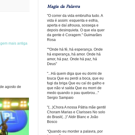
Magia da Palavra
"O correr da vida embrulha tudo. A
vida é assim: esquenta e esfria,
aperta e daí afrouxa, sossega e
depois desinquieta. O que ela quer
da gente é Coragem." Guimarães
Rosa
agem mais antiga
""Onde há fé, há esperança. Onde
há esperança, há amor. Onde há
amor, há paz. Onde há paz, há
Deus"
"...Há quem diga que eu dormi de
touca Que eu perdi a boca, que eu
fugi da briga Que eu caí do galho e
 de agosto de
que não vi saída Que eu morri de
medo quando o pau quebrou..."
Sergio Sampaio
"(...)Chora A nossa Pátria mãe gentil
Choram Marias e Clarisses No solo
do Brasil(...)" Aldir Blanc e João
Bosco
"Quando eu morder a palavra, por