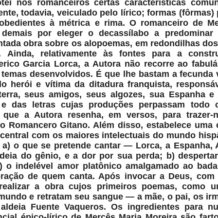
ei nos romanceiros certas características comun
te, todavia, veiculado pelo lírico; formas (fôrmas)
 obedientes à métrica e rima. O romanceiro de M
s demais por eleger o decassílabo a predominar
entada obra sobre os alopoemas, em redondilhas dos 
Ainda, relativamente às fontes para a constr
ico Garcia Lorca, a Autora não recorre ao fabulá
temas desenvolvidos. É que lhe bastam a fecunda 
o herói e vítima da ditadura franquista, responsá
terra, seus amigos, seus algozes, sua Espanha e 
o e das letras cujas produções perpassam todo o
, que a Autora resenha, em versos, para trazer-n
do Romancero Gitano. Além disso, estabelece uma 
entral com os maiores intelectuais do mundo hisp
s: a) o que se pretende cantar — Lorca, a Espanha, 
deia do gênio, e a dor por sua perda; b) desperta
c) o indelével amor platônico amalgamado ao bada
oração de quem canta. Após invocar a Deus, com 
realizar a obra cujos primeiros poemas, como u
mundo e retratam seu sangue — a mãe, o pai, os ir
ldeia Fuente Vaqueros. Os ingredientes para nut
ial épico-lírico de Mercês Maria Moreira são fart