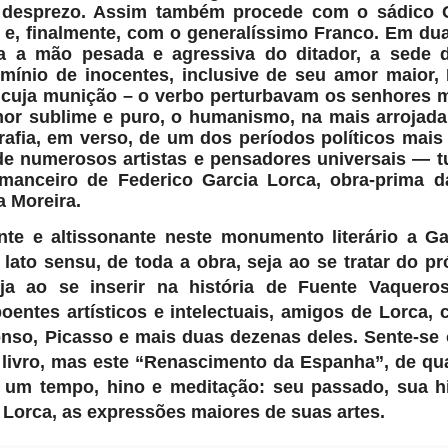
o desprezo. Assim também procede com o sádico 
 e, finalmente, com o
generalíssimo Franco. Em du
ca a mão pesada e agressiva do ditador, a sede 
rmínio de inocentes, inclusive
de seu amor maior, 
e cuja munição – o verbo perturbavam os senhores 
mor sublime e puro, o humanismo, na mais arrojada
grafia, em verso, de um dos períodos políticos mais
e numerosos artistas e pensadores universais — t
manceiro de Federico Garcia Lorca, obra-prima d
a Moreira.
te e altissonante neste monumento literário a Ga
, lato sensu, de toda a obra, seja ao se tratar do p
seja ao se inserir na história de Fuente Vaquero
entes artísticos e intelectuais, amigos de Lorca,
so, Picasso e mais duas dezenas deles. Sente-se 
livro, mas este “Renascimento da Espanha”, de qu
a um tempo, hino e meditação: seu passado, sua hi
 Lorca, as expressões maiores de suas artes.