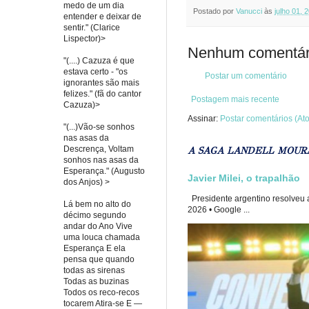
medo de um dia
Postado por
Vanucci
às
julho 01, 
entender e deixar de
sentir." (Clarice
Lispector)>
Nenhum comentár
"(....) Cazuza é que
estava certo - "os
Postar um comentário
ignorantes são mais
felizes." (fã do cantor
Postagem mais recente
Cazuza)>
Assinar:
Postar comentários (At
"(...)Vão-se sonhos
nas asas da
Descrença, Voltam
A SAGA LANDELL MOUR
sonhos nas asas da
Esperança." (Augusto
Javier Milei, o trapalhão
dos Anjos) >
Presidente argentino resolveu a
Lá bem no alto do
2026 • Google ...
décimo segundo
andar do Ano Vive
uma louca chamada
Esperança E ela
pensa que quando
todas as sirenas
Todas as buzinas
Todos os reco-recos
tocarem Atira-se E —