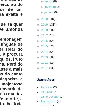
►
março
(8)
percurso do
►
fevereiro
(8)
utor de um
►
janeiro
(9)
a exalta e
►
2020
(104)
que se quer
►
2019
(131)
ável amor da
►
2018
(50)
►
2017
(51)
personagem
►
2016
(52)
 línguas de
►
2015
(52)
el solar do
►
2014
(52)
, à procura
►
2013
(50)
uios, fruto
►
2012
(52)
ma. Perdido
►
2011
(83)
asse a mais
as do canto
legorias a
Marcadores
, majestoso
Aldravias
(2)
 covarde de
Amulmig
(1)
É o que faz
Bibi e Boechat
(1)
ós-morte, a
Brumadinho
(4)
do-lhe toda