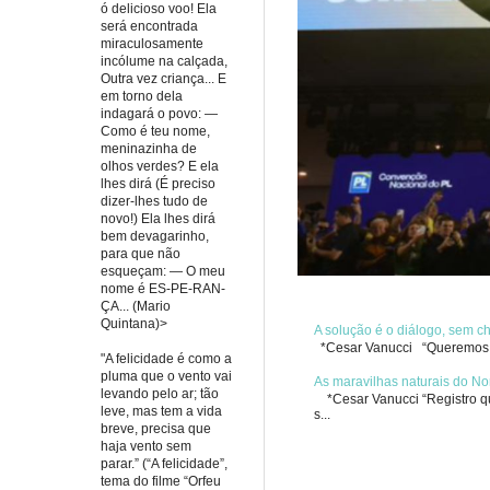
ó delicioso voo! Ela
será encontrada
miraculosamente
incólume na calçada,
Outra vez criança... E
em torno dela
indagará o povo: —
Como é teu nome,
meninazinha de
olhos verdes? E ela
lhes dirá (É preciso
dizer-lhes tudo de
novo!) Ela lhes dirá
bem devagarinho,
para que não
esqueçam: — O meu
nome é ES-PE-RAN-
ÇA... (Mario
Quintana)>
A solução é o diálogo, sem 
*Cesar Vanucci “Queremos re
"A felicidade é como a
pluma que o vento vai
As maravilhas naturais do No
levando pelo ar; tão
*Cesar Vanucci “Registro qua
leve, mas tem a vida
s...
breve, precisa que
haja vento sem
parar.” (“A felicidade”,
tema do filme “Orfeu