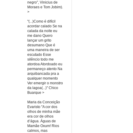
negro”, Vinicius de
Moraes e Tom Jobim).
>
"(...)Como é difícil
acordar calado Se na
calada da noite eu
me dano Quero
lançar um grito
desumano Que é
uma maneira de ser
escutado Esse
silêncio todo me
atordoa Atordoado eu
permaneço atento Na
arquibancada pra a
qualquer momento
Ver emergir o monstro
da lagoa(...)" Chico
Buarque >
Maria da Conceição
Evaristo "A cor dos
olhos de minha mãe
era cor de olhos
d’água. Águas de
Mamãe Oxum! Rios
calmos, mas