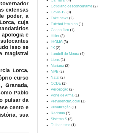
Carnaval
(4)
Governador
Cotidiano desconcertante
(2)
as extensas
Covid-19
(8)
de poder, a
Fake news
(2)
Lorca, cuja
Futebol feminino
(1)
mandatários
Geopolítica
(1)
 apologia e
Hitler
(3)
 sufocantes
IHGMG
(3)
udo isso se
JK
(2)
a magistral
Landell de Moura
(4)
Lions
(1)
Mariana
(2)
rcia Lorca,
MPB
(2)
róprio curso
Natal
(2)
OCDE
(1)
s, Granada,
Percepção
(2)
 como Pablo
Porte de Arma
(1)
o pulsar da
PrevidenciaSocial
(1)
ase cento e
Privatização
(1)
Racismo
(7)
stória, sua
Sistema S
(2)
Talibanismo
(1)