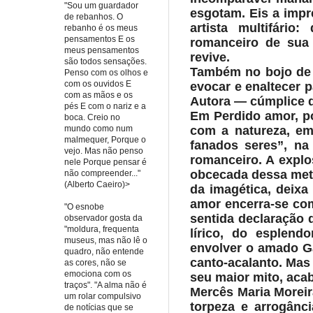
"Sou um guardador
esgotam. Eis a impr
de rebanhos. O
artista multifário
rebanho é os meus
pensamentos E os
romanceiro de sua 
meus pensamentos
revive.
são todos sensações.
Também no bojo de 
Penso com os olhos e
com os ouvidos E
evocar e enaltecer p
com as mãos e os
Autora — cúmplice de
pés E com o nariz e a
Em Perdido amor, p
boca. Creio no
com a natureza, em 
mundo como num
malmequer, Porque o
fanados seres”, na
vejo. Mas não penso
romanceiro. A explos
nele Porque pensar é
obcecada dessa meta
não compreender..."
(Alberto Caeiro)>
da imagética, deixa
amor encerra-se com
"O esnobe
sentida declaração 
observador gosta da
"moldura, frequenta
lírico, do esplend
museus, mas não lê o
envolver o amado Ga
quadro, não entende
canto-acalanto.
Mas 
as cores, não se
emociona com os
seu maior mito, aca
traços". "A alma não é
Mercês Maria Morei
um rolar compulsivo
torpeza e arrogânci
de notícias que se