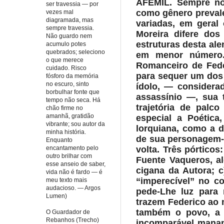
AFEMIL. Sempre not
ser travessia — por
como gênero prevalen
vezes mal
diagramada, mas
variadas, em geral
sempre travessia.
Moreira difere do
Não guardo nem
estruturas desta al
acumulo potes
quebrados; seleciono
em menor número. 
o que merece
Romanceiro de Feder
cuidado. Risco
para sequer um dos 
fósforo da memória
no escuro, sinto
ídolo, — considerad
borbulhar fonte que
assassínio —, sua 
tempo não seca. Há
trajetória de palc
chão firme no
amanhã, gratidão
especial a Poética
vibrante; sou autor da
lorquiana, como a 
minha história.
de sua personagem-c
Enquanto
volta. Três pórtico
encantamento pelo
outro brilhar com
Fuente Vaqueros, al
esse anseio de saber,
cigana da Autora; 
vida não é fardo — é
“imperecível” no c
meu texto mais
audacioso. — Argos
pede-Lhe luz para 
Lumen)
trazem Federico ao 
também o povo, a a
O Guardador de
Rebanhos (Trecho)
incomparável mananc