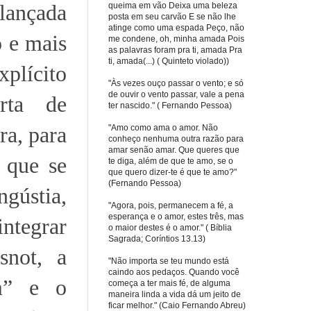
lançada
queima em vão Deixa uma beleza
posta em seu carvão E se não lhe
atinge como uma espada Peço, não
o e mais
me condene, oh, minha amada Pois
as palavras foram pra ti, amada Pra
ti, amada(...) ( Quinteto violado))
xplícito
"Às vezes ouço passar o vento; e só
de ouvir o vento passar, vale a pena
rta de
ter nascido." ( Fernando Pessoa)
ra, para
"Amo como ama o amor. Não
conheço nenhuma outra razão para
amar senão amar. Que queres que
” que se
te diga, além de que te amo, se o
que quero dizer-te é que te amo?"
(Fernando Pessoa)
gústia,
"Agora, pois, permanecem a fé, a
esperança e o amor, estes três, mas
integrar
o maior destes é o amor." ( Bíblia
Sagrada; Coríntios 13.13)
snot, a
"Não importa se teu mundo está
caindo aos pedaços. Quando você
m” e o
começa a ter mais fé, de alguma
maneira linda a vida dá um jeito de
ficar melhor." (Caio Fernando Abreu)