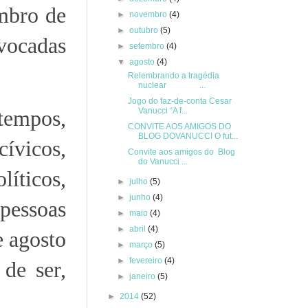
embro de
►
novembro
(4)
►
outubro
(5)
vocadas
►
setembro
(4)
▼
agosto
(4)
Relembrando a tragédia
nuclear ...
Jogo do faz-de-conta Cesar
Vanucci “A f...
tempos,
CONVITE AOS AMIGOS DO
BLOG DOVANUCCI O fut...
cívicos,
Convite aos amigos do Blog
do Vanucci ...
íticos,
►
julho
(5)
►
junho
(4)
 pessoas
►
maio
(4)
►
abril
(4)
e agosto
►
março
(5)
►
fevereiro
(4)
de ser,
►
janeiro
(5)
►
2014
(52)