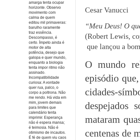
amarga tenta ocupar
horizonte. Observo
Cesar Vanucci
movimento com
calma de quem
editou mil primaveras:
“Meu Deus! O que 
barulho raramente
traz essência.
(Robert Lewis, co
Descompasso, é
certo. Ímpeto ainda é
que lançou a bom
motor de alta
potência, desejo que
galopa e quer mundo,
O mundo rel
enquanto a biologia
tenta impor ritmo não
assinado.
episódio que
Incompatibilidade
curiosa: A vontade
quer rua, palco, o
cidades-símbo
corpo a poltrona. Não
me rendo. Há vida em
despejados s
mim, jovem demais
para limites que
calendário tenta
mataram quas
imprimir. Esperança
não é espera mansa;
é teimosia. Não é
centenas de 
otimismo de incautos.
É fé de quem viu caos