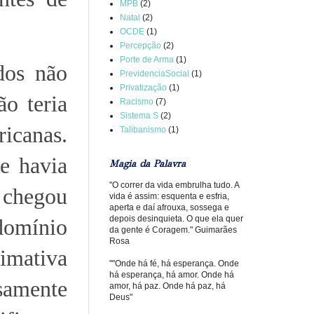
MPB
(2)
Natal
(2)
OCDE
(1)
Percepção
(2)
Porte de Arma
(1)
dos não
PrevidenciaSocial
(1)
Privatização
(1)
o teria
Racismo
(7)
Sistema S
(2)
icanas.
Talibanismo
(1)
e havia
Magia da Palavra
"O correr da vida embrulha tudo. A
 chegou
vida é assim: esquenta e esfria,
aperta e daí afrouxa, sossega e
depois desinquieta. O que ela quer
domínio
da gente é Coragem." Guimarães
Rosa
timativa
""Onde há fé, há esperança. Onde
há esperança, há amor. Onde há
samente
amor, há paz. Onde há paz, há
Deus"