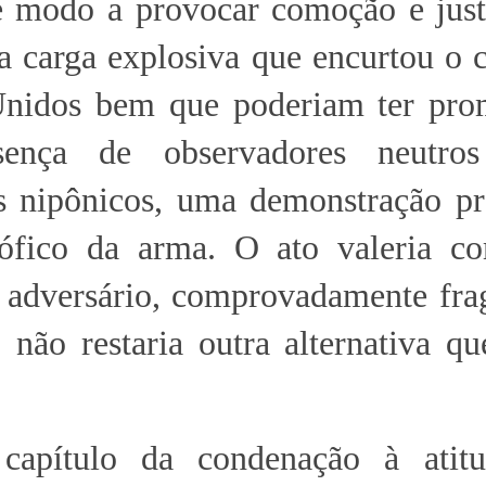
e modo a provocar comoção e justi
 carga explosiva que encurtou o c
Unidos bem que poderiam ter pro
ença de observadores neutro
es nipônicos, uma demonstração pr
trófico da arma. O ato valeria 
o adversário, comprovadamente fra
, não restaria outra alternativa q
capítulo da condenação à atit