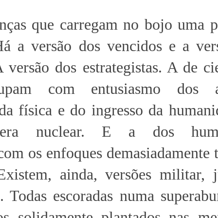
nças que carregam no bojo uma p
Há a versão dos vencidos e a ver
 versão dos estrategistas. A de cie
upam com entusiasmo dos a
 da física e do ingresso da human
 era nuclear. E a dos human
com os enfoques demasiadamente t
xistem, ainda, versões militar, j
l. Todas escoradas numa superabu
os solidamente plantados nas me