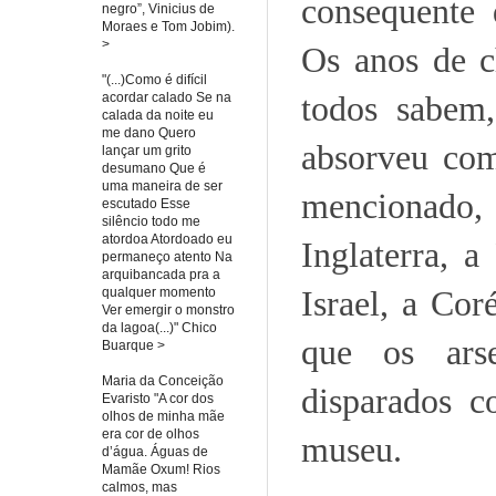
consequente 
negro”, Vinicius de
Moraes e Tom Jobim).
>
Os anos de c
"(...)Como é difícil
todos sabem
acordar calado Se na
calada da noite eu
me dano Quero
absorveu com
lançar um grito
desumano Que é
uma maneira de ser
mencionado,
escutado Esse
silêncio todo me
atordoa Atordoado eu
Inglaterra, a
permaneço atento Na
arquibancada pra a
Israel, a Cor
qualquer momento
Ver emergir o monstro
da lagoa(...)" Chico
que os ars
Buarque >
Maria da Conceição
disparados c
Evaristo "A cor dos
olhos de minha mãe
era cor de olhos
museu.
d’água. Águas de
Mamãe Oxum! Rios
calmos, mas