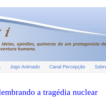
a
Jogo Animado
Canal Percepção
Sobr
lembrando a tragédia nuclear