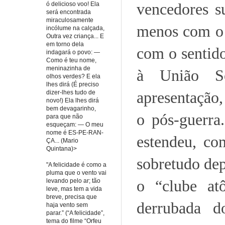
vencedores s
ó delicioso voo! Ela
será encontrada
miraculosamente
menos com o i
incólume na calçada,
Outra vez criança... E
em torno dela
com o sentido
indagará o povo: —
Como é teu nome,
meninazinha de
à União So
olhos verdes? E ela
lhes dirá (É preciso
apresentação,
dizer-lhes tudo de
novo!) Ela lhes dirá
bem devagarinho,
o pós-guerra
para que não
esqueçam: — O meu
nome é ES-PE-RAN-
estendeu, co
ÇA... (Mario
Quintana)>
sobretudo dep
"A felicidade é como a
pluma que o vento vai
o “clube atô
levando pelo ar; tão
leve, mas tem a vida
breve, precisa que
derrubada 
haja vento sem
parar.” (“A felicidade”,
tema do filme “Orfeu