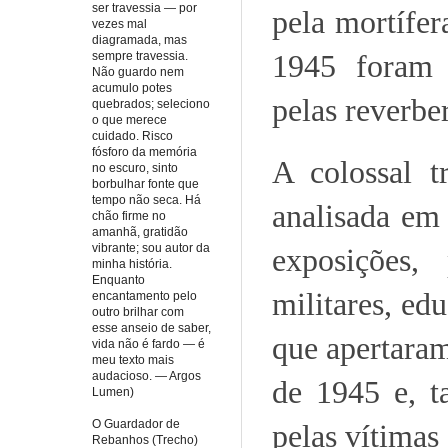
ser travessia — por
pela mortífer
vezes mal
diagramada, mas
1945 foram 
sempre travessia.
Não guardo nem
acumulo potes
pelas reverbe
quebrados; seleciono
o que merece
cuidado. Risco
fósforo da memória
A colossal t
no escuro, sinto
borbulhar fonte que
tempo não seca. Há
analisada em 
chão firme no
amanhã, gratidão
vibrante; sou autor da
exposições, 
minha história.
Enquanto
militares, ed
encantamento pelo
outro brilhar com
esse anseio de saber,
que apertaram
vida não é fardo — é
meu texto mais
audacioso. — Argos
de 1945 e, t
Lumen)
O Guardador de
pelas vítimas
Rebanhos (Trecho)