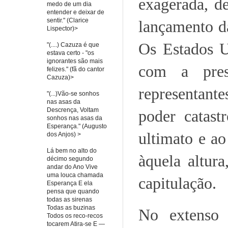
exagerada, d
medo de um dia
entender e deixar de
sentir." (Clarice
lançamento da
Lispector)>
Os Estados 
"(....) Cazuza é que
estava certo - "os
ignorantes são mais
com a pres
felizes." (fã do cantor
Cazuza)>
representant
"(...)Vão-se sonhos
nas asas da
Descrença, Voltam
poder catas
sonhos nas asas da
Esperança." (Augusto
ultimato e a
dos Anjos) >
Lá bem no alto do
àquela altura
décimo segundo
andar do Ano Vive
uma louca chamada
capitulação.
Esperança E ela
pensa que quando
todas as sirenas
Todas as buzinas
No extenso 
Todos os reco-recos
tocarem Atira-se E —