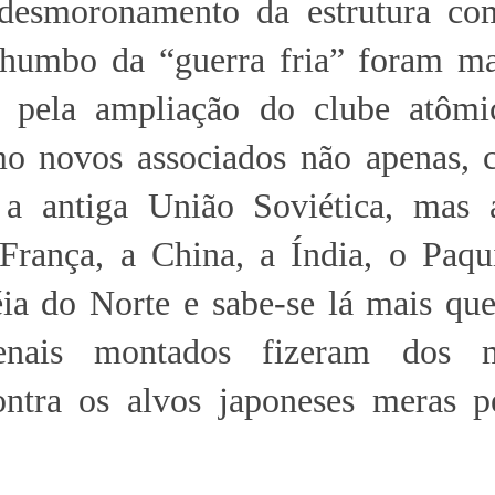
desmoronamento da estrutura com
humbo da “guerra fria” foram ma
, pela ampliação do clube atômi
o novos associados não apenas, 
 a antiga União Soviética, mas 
 França, a China, a Índia, o Paqu
éia do Norte e sabe-se lá mais qu
enais montados fizeram dos m
ontra os alvos japoneses meras p