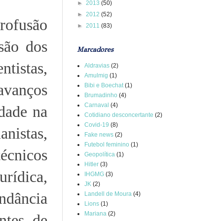
►
2013
(50)
►
2012
(52)
rofusão
►
2011
(83)
são dos
Marcadores
ntistas,
Aldravias
(2)
Amulmig
(1)
vanços
Bibi e Boechat
(1)
Brumadinho
(4)
Carnaval
(4)
idade na
Cotidiano desconcertante
(2)
Covid-19
(8)
istas,
Fake news
(2)
Futebol feminino
(1)
écnicos
Geopolítica
(1)
Hitler
(3)
urídica,
IHGMG
(3)
JK
(2)
ndância
Landell de Moura
(4)
Lions
(1)
Mariana
(2)
ntes de