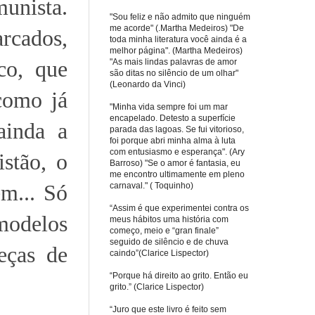
unista.
"Sou feliz e não admito que ninguém
me acorde" (.Martha Medeiros) "De
rcados,
toda minha literatura você ainda é a
melhor página". (Martha Medeiros)
co, que
"As mais lindas palavras de amor
são ditas no silêncio de um olhar"
(Leonardo da Vinci)
como já
"Minha vida sempre foi um mar
encapelado. Detesto a superfície
ainda a
parada das lagoas. Se fui vitorioso,
foi porque abri minha alma à luta
com entusiasmo e esperança". (Ary
istão, o
Barroso) "Se o amor é fantasia, eu
me encontro ultimamente em pleno
em... Só
carnaval." ( Toquinho)
“Assim é que experimentei contra os
odelos
meus hábitos uma história com
começo, meio e “gran finale”
seguido de silêncio e de chuva
eças de
caindo”(Clarice Lispector)
“Porque há direito ao grito. Então eu
grito.” (Clarice Lispector)
“Juro que este livro é feito sem