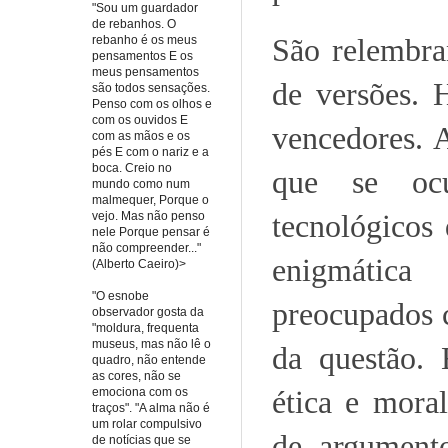
"Sou um guardador
de rebanhos. O
São relembra
rebanho é os meus
pensamentos E os
meus pensamentos
de versões. 
são todos sensações.
Penso com os olhos e
com os ouvidos E
vencedores. A
com as mãos e os
pés E com o nariz e a
boca. Creio no
que se oc
mundo como num
malmequer, Porque o
tecnológicos
vejo. Mas não penso
nele Porque pensar é
não compreender..."
enigmática
(Alberto Caeiro)>
"O esnobe
preocupados 
observador gosta da
"moldura, frequenta
museus, mas não lê o
da questão. E
quadro, não entende
as cores, não se
ética e mora
emociona com os
traços". "A alma não é
um rolar compulsivo
de argument
de notícias que se