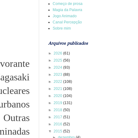
Começo de prosa
Magia da Palavra
Jogo Animado
Canal Percepção
Sobre mim
Arquivos publicados
►
2026
(61)
vorante
►
2025
(56)
►
2024
(93)
Nagasaki
►
2023
(88)
►
2022
(108)
ucleares
►
2021
(108)
►
2020
(104)
urbanos
►
2019
(131)
►
2018
(50)
 Outras
►
2017
(51)
►
2016
(52)
aminadas
▼
2015
(52)
►
dezembro
(4)