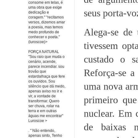
consome em telas, é
uma obra que exige
seus porta-vo
dedicação e
coragem." "recitamos
versos, dizemos amar
a poesia, mas temos
Alega-se de
medo profundo de
conhecer o poeta."
(luroscoe)>
tivessem opt
FORÇA NATURAL
custado o s
"Sou raio que muda o
cenário, acende,
parece incendiar. sou
Reforça-se a
trovão que
estardalhaça que fere
os ouvidos. Sou
uma nova arm
silêncio que dá medo,
apenas aviso no ir e
vir, a vontade de
primeiro que
transformar. Quero
ser chuva, rolar na
nuclear. Em c
terra e em outras
águas me encontrar"
Luroscoe >
de baixas n
. " Não entendo,
apenas sinto, Tenho