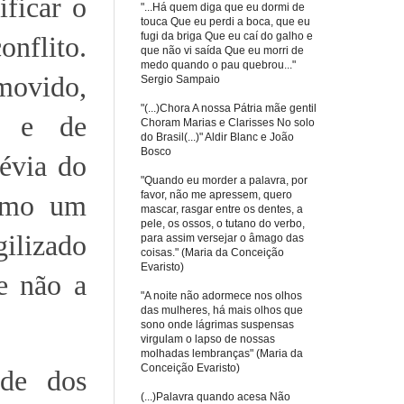
ficar o
"...Há quem diga que eu dormi de
touca Que eu perdi a boca, que eu
fugi da briga Que eu caí do galho e
onflito.
que não vi saída Que eu morri de
medo quando o pau quebrou..."
movido,
Sergio Sampaio
"(...)Chora A nossa Pátria mãe gentil
s e de
Choram Marias e Clarisses No solo
do Brasil(...)" Aldir Blanc e João
Bosco
évia do
"Quando eu morder a palavra, por
favor, não me apressem, quero
como um
mascar, rasgar entre os dentes, a
pele, os ossos, o tutano do verbo,
gilizado
para assim versejar o âmago das
coisas." (Maria da Conceição
Evaristo)
ue não a
"A noite não adormece nos olhos
das mulheres, há mais olhos que
sono onde lágrimas suspensas
virgulam o lapso de nossas
molhadas lembranças" (Maria da
Conceição Evaristo)
ude dos
(...)Palavra quando acesa Não