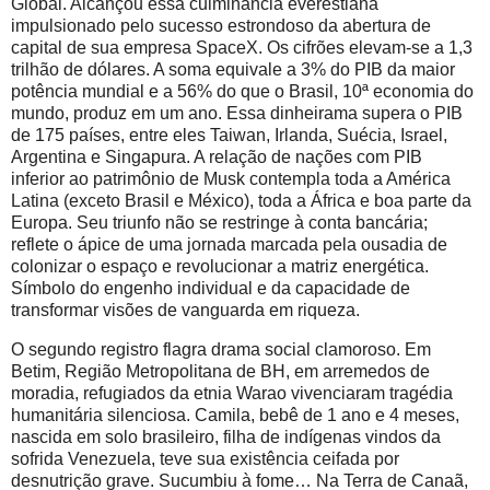
Global. Alcançou essa culminância everestiana
impulsionado pelo sucesso estrondoso da abertura de
capital de sua empresa SpaceX. Os cifrões elevam-se a 1,3
trilhão de dólares. A soma equivale a 3% do PIB da maior
potência mundial e a 56% do que o Brasil, 10ª economia do
mundo, produz em um ano. Essa dinheirama supera o PIB
de 175 países, entre eles Taiwan, Irlanda, Suécia, Israel,
Argentina e Singapura. A relação de nações com PIB
inferior ao patrimônio de Musk contempla toda a América
Latina (exceto Brasil e México), toda a África e boa parte da
Europa. Seu triunfo não se restringe à conta bancária;
reflete o ápice de uma jornada marcada pela ousadia de
colonizar o espaço e revolucionar a matriz energética.
Símbolo do engenho individual e da capacidade de
transformar visões de vanguarda em riqueza.
O segundo registro flagra drama social clamoroso. Em
Betim, Região Metropolitana de BH, em arremedos de
moradia, refugiados da etnia Warao vivenciaram tragédia
humanitária silenciosa. Camila, bebê de 1 ano e 4 meses,
nascida em solo brasileiro, filha de indígenas vindos da
sofrida Venezuela, teve sua existência ceifada por
desnutrição grave. Sucumbiu à fome… Na Terra de Canaã,