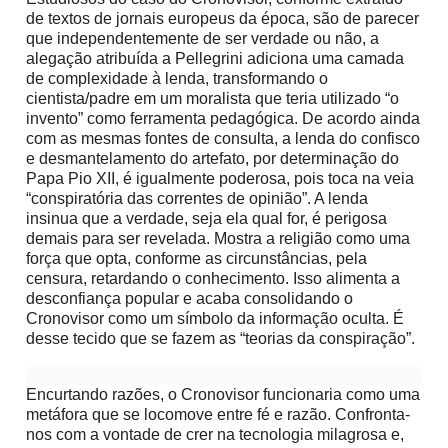
de textos de jornais europeus da época, são de parecer
que independentemente de ser verdade ou não, a
alegação atribuída a Pellegrini adiciona uma camada
de complexidade à lenda, transformando o
cientista/padre em um moralista que teria utilizado “o
invento” como ferramenta pedagógica. De acordo ainda
com as mesmas fontes de consulta, a lenda do confisco
e desmantelamento do artefato, por determinação do
Papa Pio XII, é igualmente poderosa, pois toca na veia
“conspiratória das correntes de opinião”. A lenda
insinua que a verdade, seja ela qual for, é perigosa
demais para ser revelada. Mostra a religião como uma
força que opta, conforme as circunstâncias, pela
censura, retardando o conhecimento. Isso alimenta a
desconfiança popular e acaba consolidando o
Cronovisor como um símbolo da informação oculta. É
desse tecido que se fazem as “teorias da conspiração”.
​Encurtando razões, o Cronovisor funcionaria como uma
metáfora que se locomove entre fé e razão. Confronta-
nos com a vontade de crer na tecnologia milagrosa e,