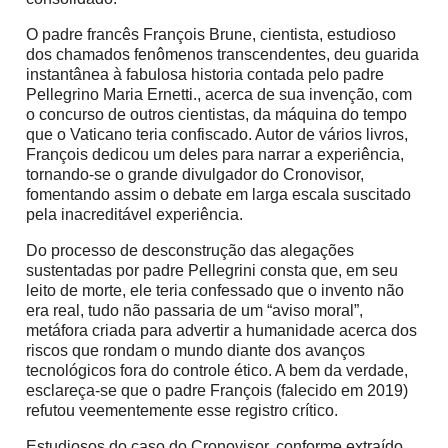
O padre francês François Brune, cientista, estudioso
dos chamados fenômenos transcendentes, deu guarida
instantânea à fabulosa historia contada pelo padre
Pellegrino Maria Ernetti., acerca de sua invenção, com
o concurso de outros cientistas, da máquina do tempo
que o Vaticano teria confiscado. Autor de vários livros,
François dedicou um deles para narrar a experiência,
tornando-se o grande divulgador do Cronovisor,
fomentando assim o debate em larga escala suscitado
pela inacreditável experiência.
Do processo de desconstrução das alegações
sustentadas por padre Pellegrini consta que, em seu
leito de morte, ele teria confessado que o invento não
era real, tudo não passaria de um “aviso moral”,
metáfora criada para advertir a humanidade acerca dos
riscos que rondam o mundo diante dos avanços
tecnológicos fora do controle ético. A bem da verdade,
esclareça-se que o padre François (falecido em 2019)
refutou veementemente esse registro crítico.
Estudiosos do caso do Cronovisor, conforme extraído