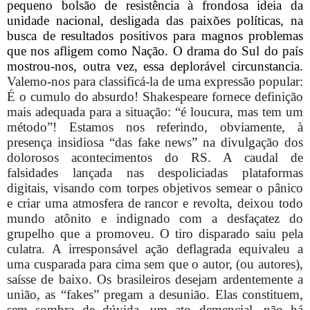
pequeno bolsão de resistência à frondosa ideia da
unidade nacional, desligada das paixões políticas, na
busca de resultados positivos para magnos problemas
que nos afligem como Nação. O drama do Sul do país
mostrou-nos, outra vez, essa deplorável circunstancia.
Valemo-nos para classificá-la de uma expressão popular:
É o cumulo do absurdo! Shakespeare fornece definição
mais adequada para a situação: “é loucura, mas tem um
método”! Estamos nos referindo, obviamente, à
presença insidiosa “das fake news” na divulgação dos
dolorosos acontecimentos do RS. A caudal de
falsidades lançada nas despoliciadas plataformas
digitais, visando com torpes objetivos semear o pânico
e criar uma atmosfera de rancor e revolta, deixou todo
mundo atônito e indignado com a desfaçatez do
grupelho que a promoveu. O tiro disparado saiu pela
culatra. A irresponsável ação deflagrada equivaleu a
uma cusparada para cima sem que o autor, (ou autores),
saísse de baixo. Os brasileiros desejam ardentemente a
união, as “fakes” pregam a desunião. Elas constituem,
sem sombra de dúvida, um ato demencial, não há