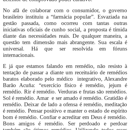
No afã de colaborar com o consumidor, o governo
brasileiro instituiu a “farmácia popular”. Esvaziada na
gestão passada, como ocorreu com tantas outras
iniciativas oficiais de cunho social, a proposta é tímida
diante das necessidades reais. De qualquer maneira, a
questão tem dimensão mais abrangente. Sua escala é
universal. Há que ser resolvida em fóruns
internacionais.
E já que estamos falando em remédio, não resisto à
tentação de passar a diante um receituário de remédios
baratos elaborado pelo
médico integrativo, Alexandre
Barão Acuña: “
exercício físico é remédio, jejum é
remédio. Rir é remédio. Verduras e frutas são remédios.
Sol é remédio. Amar e ser amado é remédio. Gratidão é
remédio. Deixar de lado a ofensa é remédio, meditação
é remédio. Pensar positivo e manter o estado de espírito
bom é remédio. Confiar e acreditar em Deus é remédio.
Bons amigos é remédio. Ser perdoado e perdoar
também são ótimos remédios. Utilizando todos esses