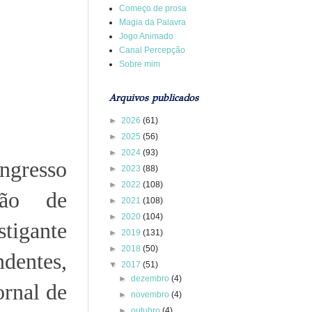
Começo de prosa
Magia da Palavra
Jogo Animado
Canal Percepção
Sobre mim
Arquivos publicados
►
2026
(61)
►
2025
(56)
►
2024
(93)
ngresso
►
2023
(88)
►
2022
(108)
ção de
►
2021
(108)
►
2020
(104)
tigante
►
2019
(131)
►
2018
(50)
dentes,
▼
2017
(51)
►
dezembro
(4)
ornal de
►
novembro
(4)
►
outubro
(4)