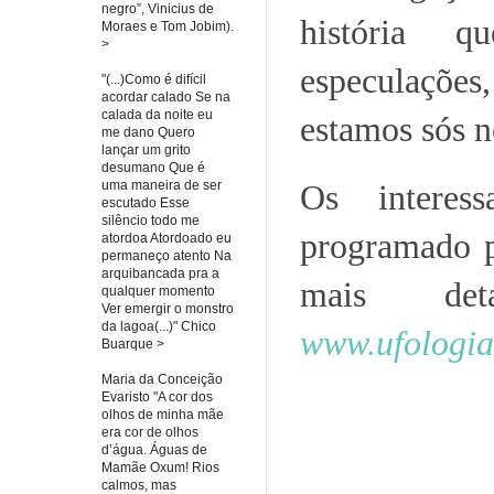
negro”, Vinicius de
história qu
Moraes e Tom Jobim).
>
especulaçõe
"(...)Como é difícil
acordar calado Se na
calada da noite eu
estamos sós n
me dano Quero
lançar um grito
desumano Que é
uma maneira de ser
Os interes
escutado Esse
silêncio todo me
programado p
atordoa Atordoado eu
permaneço atento Na
arquibancada pra a
mais det
qualquer momento
Ver emergir o monstro
da lagoa(...)" Chico
www.ufologia
Buarque >
Maria da Conceição
Evaristo "A cor dos
olhos de minha mãe
era cor de olhos
d’água. Águas de
Mamãe Oxum! Rios
calmos, mas