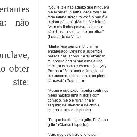
tantes
"Sou feliz e não admito que ninguém
me acorde" (.Martha Medeiros) "De
toda minha literatura você ainda é a
za: não
melhor página". (Martha Medeiros)
"As mais lindas palavras de amor
são ditas no silêncio de um olhar"
(Leonardo da Vinci)
"Minha vida sempre foi um mar
encapelado. Detesto a superfície
clave,
parada das lagoas. Se fui vitorioso,
foi porque abri minha alma à luta
o obter
com entusiasmo e esperança". (Ary
Barroso) "Se o amor é fantasia, eu
me encontro ultimamente em pleno
site:
carnaval." ( Toquinho)
“Assim é que experimentei contra os
meus hábitos uma história com
começo, meio e “gran finale”
seguido de silêncio e de chuva
caindo”(Clarice Lispector)
“Porque há direito ao grito. Então eu
grito.” (Clarice Lispector)
“Juro que este livro é feito sem