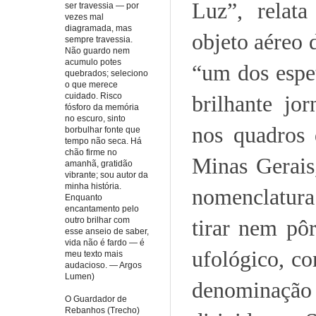
Luz”, relata
ser travessia — por
vezes mal
diagramada, mas
objeto aéreo 
sempre travessia.
Não guardo nem
acumulo potes
“um dos espet
quebrados; seleciono
o que merece
cuidado. Risco
brilhante jo
fósforo da memória
no escuro, sinto
nos quadros 
borbulhar fonte que
tempo não seca. Há
chão firme no
Minas Gerais,
amanhã, gratidão
vibrante; sou autor da
minha história.
nomenclatura
Enquanto
encantamento pelo
outro brilhar com
tirar nem pô
esse anseio de saber,
vida não é fardo — é
ufológico, co
meu texto mais
audacioso. — Argos
Lumen)
denominação
O Guardador de
Rebanhos (Trecho)