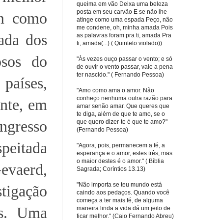
queima em vão Deixa uma beleza
posta em seu carvão E se não lhe
em como
atinge como uma espada Peço, não
me condene, oh, minha amada Pois
rada dos
as palavras foram pra ti, amada Pra
ti, amada(...) ( Quinteto violado))
osos do
"Às vezes ouço passar o vento; e só
de ouvir o vento passar, vale a pena
ter nascido." ( Fernando Pessoa)
 países,
"Amo como ama o amor. Não
conheço nenhuma outra razão para
ente, em
amar senão amar. Que queres que
te diga, além de que te amo, se o
ngresso
que quero dizer-te é que te amo?"
(Fernando Pessoa)
peitada
"Agora, pois, permanecem a fé, a
esperança e o amor, estes três, mas
o maior destes é o amor." ( Bíblia
Gevaerd,
Sagrada; Coríntios 13.13)
"Não importa se teu mundo está
stigação
caindo aos pedaços. Quando você
começa a ter mais fé, de alguma
es. Uma
maneira linda a vida dá um jeito de
ficar melhor." (Caio Fernando Abreu)