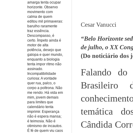
amarga tenta ocupar
horizonte. Observo
movimento com
calma de quem
editou mil primaveras:
Cesar Vanucci
barulho raramente
traz essência.
Descompasso, é
“Belo Horizonte sedi
certo. Ímpeto ainda é
motor de alta
de julho, o XX Cong
potência, desejo que
(Do noticiário dos 
galopa e quer mundo,
enquanto a biologia
tenta impor ritmo não
assinado.
Falando do 
Incompatibilidade
curiosa: A vontade
Brasileiro
quer rua, palco, o
corpo a poltrona. Não
me rendo. Há vida em
conheciment
mim, jovem demais
para limites que
calendário tenta
temática do
imprimir. Esperança
não é espera mansa;
é teimosia. Não é
Cândida Corre
otimismo de incautos.
É fé de quem viu caos