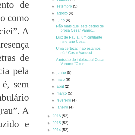
ento de
►
setembro
(5)
►
agosto
(4)
o-o como
▼
julho
(4)
Não mais que sete dedos de
ciei”. A
prosa Cesar Vanuc...
Luiz de Paula, um cintilante
presença
itinerário Cesa...
Uma certeza: não estamos
sós! Cesar Vanucci ...
tras de
A missão do intelectual Cesar
Vanucci “O me...
cia pela
►
junho
(5)
►
maio
(6)
 é, sem
►
abril
(2)
►
março
(5)
abulário
►
fevereiro
(4)
►
janeiro
(4)
grau”. A
►
2016
(52)
uzido e
►
2015
(52)
►
2014
(52)