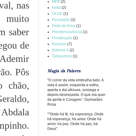
MPB
(2)
val, nas
Natal
(2)
OCDE
(1)
, muito
Percepção
(2)
Porte de Arma
(1)
em saber
PrevidenciaSocial
(1)
Privatização
(1)
hegou de
Racismo
(7)
Sistema S
(2)
 Ademir
Talibanismo
(1)
ão. Pôs
Magia da Palavra
"O correr da vida embrulha tudo. A
o chão,
vida é assim: esquenta e esfria,
aperta e daí afrouxa, sossega e
depois desinquieta. O que ela quer
eraldo,
da gente é Coragem." Guimarães
Rosa
 Abdala
""Onde há fé, há esperança. Onde
há esperança, há amor. Onde há
mpinho.
amor, há paz. Onde há paz, há
Deus"