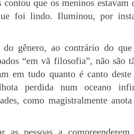
s contou que os meninos estavam 
ue foi lindo. Iluminou, por insta
 do gênero, ao contrário do que
ados “em vã filosofia”, não são t
am em tudo quanto é canto deste 
lhota perdida num oceano infi
idades, como magistralmente anota
ar as pessoas a compreenderem