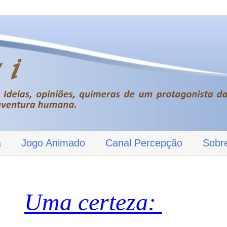
a
Jogo Animado
Canal Percepção
Sobr
Uma certeza: