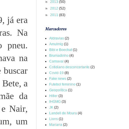
►
2013
(50)
►
2012
(52)
►
2011
(83)
, já era
Marcadores
ras. Na
Aldravias
(2)
o pneu.
Amulmig
(1)
Bibi e Boechat
(1)
hava na
Brumadinho
(4)
Carnaval
(4)
Cotidiano desconcertante
(2)
e buscar
Covid-19
(8)
Fake news
(2)
 Bete, a
Futebol feminino
(1)
Geopolítica
(1)
 mãe da
Hitler
(3)
IHGMG
(3)
e Nair,
JK
(2)
Landell de Moura
(4)
gum, um
Lions
(1)
Mariana
(2)