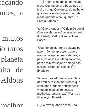
caçando
"...Há quem diga que eu dormi de
touca Que eu perdi a boca, que eu
fugi da briga Que eu caí do galho e
ntes, a
que não vi saída Que eu morri de
medo quando o pau quebrou..."
Sergio Sampaio
"(...)Chora A nossa Pátria mãe gentil
Choram Marias e Clarisses No solo
 muitos
do Brasil(...)" Aldir Blanc e João
Bosco
ão raros
"Quando eu morder a palavra, por
favor, não me apressem, quero
mascar, rasgar entre os dentes, a
planeta
pele, os ossos, o tutano do verbo,
para assim versejar o âmago das
coisas." (Maria da Conceição
nito de
Evaristo)
 Aldous
"A noite não adormece nos olhos
das mulheres, há mais olhos que
sono onde lágrimas suspensas
virgulam o lapso de nossas
molhadas lembranças" (Maria da
Conceição Evaristo)
 melhor
(...)Palavra quando acesa Não