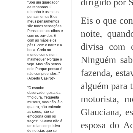
dirigido por 
"Sou um guardador
de rebanhos. O
rebanho é os meus
pensamentos E os
Eis o que con
meus pensamentos
são todos sensações.
noite, quan
Penso com os olhos e
com os ouvidos E
com as mãos e os
divisa com 
pés E com o nariz e a
boca. Creio no
mundo como num
Ninguém sabi
malmequer, Porque o
vejo. Mas não penso
nele Porque pensar é
fazenda, esta
não compreender..."
(Alberto Caeiro)>
alguém para t
"O esnobe
observador gosta da
motorista, 
"moldura, frequenta
museus, mas não lê o
quadro, não entende
Glauciana, e
as cores, não se
emociona com os
traços". "A alma não é
esposa do A
um rolar compulsivo
de notícias que se