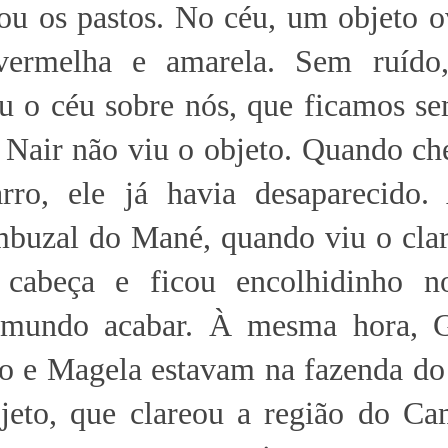
ou os pastos. No céu, um objeto o
 vermelha e amarela. Sem ruído
ou o céu sobre nós, que ficamos s
ó Nair não viu o objeto. Quando c
rro, ele já havia desaparecido.
mbuzal do Mané, quando viu o clar
cabeça e ficou encolhidinho n
 mundo acabar. À mesma hora, G
ro e Magela estavam na fazenda do
jeto, que clareou a região do Ca