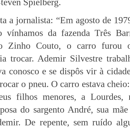
Steven Spielberg.
ta a jornalista: “Em agosto de 1979
do vínhamos da fazenda Três Bar
o Zinho Couto, o carro furou 
a trocar. Ademir Silvestre trabal
va conosco e se dispôs vir à cidad
rocar o pneu. O carro estava cheio:
meus filhos menores, a Lourdes,
sposa do sargento André, sua mãe 
demir. De repente, sem ruído al