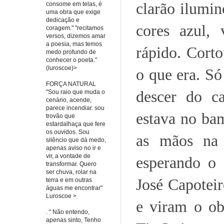
clarão ilumin
consome em telas, é
uma obra que exige
dedicação e
cores azul,
coragem." "recitamos
versos, dizemos amar
a poesia, mas temos
rápido. Cort
medo profundo de
conhecer o poeta."
(luroscoe)>
o que era. S
FORÇA NATURAL
descer do ca
"Sou raio que muda o
cenário, acende,
parece incendiar. sou
estava no ba
trovão que
estardalhaça que fere
os ouvidos. Sou
as mãos na 
silêncio que dá medo,
apenas aviso no ir e
vir, a vontade de
esperando o
transformar. Quero
ser chuva, rolar na
José Capotei
terra e em outras
águas me encontrar"
Luroscoe >
e viram o ob
. " Não entendo,
apenas sinto, Tenho