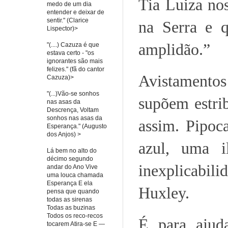
Tia Luiza no
medo de um dia
entender e deixar de
sentir." (Clarice
na Serra e q
Lispector)>
amplidão.”
"(....) Cazuza é que
estava certo - "os
ignorantes são mais
felizes." (fã do cantor
Avistamentos
Cazuza)>
"(...)Vão-se sonhos
supõem estrib
nas asas da
Descrença, Voltam
sonhos nas asas da
assim. Pipoc
Esperança." (Augusto
dos Anjos) >
azul, uma i
Lá bem no alto do
décimo segundo
inexplicabil
andar do Ano Vive
uma louca chamada
Esperança E ela
Huxley.
pensa que quando
todas as sirenas
Todas as buzinas
Todos os reco-recos
É para ajud
tocarem Atira-se E —