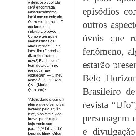
ó delicioso voo! Ela
será encontrada
episódios c
miraculosamente
incólume na calçada,
outros aspec
Outra vez criança... E
em torno dela
indagará o povo: —
óvnis que r
Como é teu nome,
meninazinha de
olhos verdes? E ela
fenômeno, al
lhes dirá (É preciso
dizer-lhes tudo de
novo!) Ela lhes dirá
estarão prese
bem devagarinho,
para que não
Belo Horizo
esqueçam: — O meu
nome é ES-PE-RAN-
ÇA... (Mario
Brasileiro d
Quintana)>
"A felicidade é como a
revista “Ufo”
pluma que o vento vai
levando pelo ar; tão
leve, mas tem a vida
personagem c
breve, precisa que
haja vento sem
e divulgaçã
parar.” (“A felicidade”,
tema do filme “Orfeu