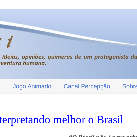
a
Jogo Animado
Canal Percepção
Sobr
terpretando melhor o Brasil