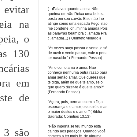
 evitar
(...)Palavra quando acesa Não
queima em vão Deixa uma beleza
posta em seu carvão E se não lhe
eia na
atinge como uma espada Peço, não
me condene, oh, minha amada Pois
as palavras foram pra ti, amada Pra
eia, o
ti, amada(...) ( Quinteto violado))
"Às vezes ouço passar o vento; e só
as 130
de ouvir o vento passar, vale a pena
ter nascido." ( Fernando Pessoa)
cárias
"Amo como ama o amor. Não
conheço nenhuma outra razão para
amar senão amar. Que queres que
gora em
te diga, além de que te amo, se o
que quero dizer-te é que te amo?"
(Fernando Pessoa)
ste de
"Agora, pois, permanecem a fé, a
esperança e o amor, estes três, mas
o maior destes é o amor." ( Bíblia
Sagrada; Coríntios 13.13)
"Não importa se teu mundo está
 3 são
caindo aos pedaços. Quando você
começa a ter mais fé, de alguma