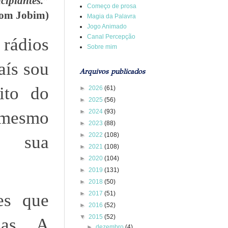
cipiantes.”
Começo de prosa
om Jobim)
Magia da Palavra
Jogo Animado
Canal Percepção
 rádios
Sobre mim
aís sou
Arquivos publicados
ito do
►
2026
(61)
►
2025
(56)
►
2024
(93)
 mesmo
►
2023
(88)
►
2022
(108)
em sua
►
2021
(108)
►
2020
(104)
►
2019
(131)
►
2018
(50)
►
2017
(51)
es que
►
2016
(52)
▼
2015
(52)
das. A
►
dezembro
(4)