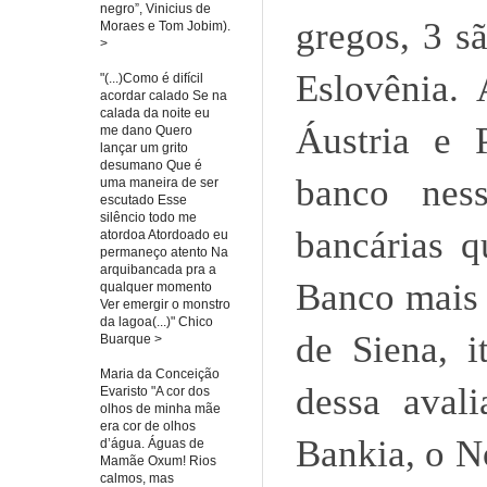
negro”, Vinicius de
gregos, 3 s
Moraes e Tom Jobim).
>
Eslovênia. 
"(...)Como é difícil
acordar calado Se na
calada da noite eu
Áustria e 
me dano Quero
lançar um grito
desumano Que é
banco ness
uma maneira de ser
escutado Esse
silêncio todo me
bancárias 
atordoa Atordoado eu
permaneço atento Na
arquibancada pra a
Banco mais 
qualquer momento
Ver emergir o monstro
da lagoa(...)" Chico
de Siena, i
Buarque >
Maria da Conceição
dessa aval
Evaristo "A cor dos
olhos de minha mãe
era cor de olhos
Bankia, o N
d’água. Águas de
Mamãe Oxum! Rios
calmos, mas