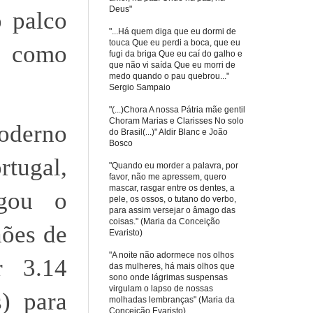
Deus"
o palco
"...Há quem diga que eu dormi de
touca Que eu perdi a boca, que eu
r como
fugi da briga Que eu caí do galho e
que não vi saída Que eu morri de
medo quando o pau quebrou..."
Sergio Sampaio
"(...)Chora A nossa Pátria mãe gentil
Choram Marias e Clarisses No solo
oderno
do Brasil(...)" Aldir Blanc e João
Bosco
tugal,
"Quando eu morder a palavra, por
favor, não me apressem, quero
mascar, rasgar entre os dentes, a
igou o
pele, os ossos, o tutano do verbo,
para assim versejar o âmago das
coisas." (Maria da Conceição
hões de
Evaristo)
"A noite não adormece nos olhos
r 3.14
das mulheres, há mais olhos que
sono onde lágrimas suspensas
virgulam o lapso de nossas
) para
molhadas lembranças" (Maria da
Conceição Evaristo)