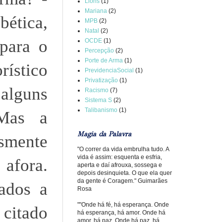
Lions
(1)
Mariana
(2)
ética,
MPB
(2)
Natal
(2)
para o
OCDE
(1)
Percepção
(2)
Porte de Arma
(1)
ístico
PrevidenciaSocial
(1)
Privatização
(1)
alguns
Racismo
(7)
Sistema S
(2)
Talibanismo
(1)
 Mas a
Magia da Palavra
esmente
"O correr da vida embrulha tudo. A
vida é assim: esquenta e esfria,
 afora.
aperta e daí afrouxa, sossega e
depois desinquieta. O que ela quer
da gente é Coragem." Guimarães
ados a
Rosa
""Onde há fé, há esperança. Onde
 citado
há esperança, há amor. Onde há
amor, há paz. Onde há paz, há