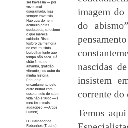
ser travessia — por
vezes mal
imagem do p
diagramada, mas
sempre travessia.
Não guardo nem
do abismo”
acumulo potes
quebrados; seleciono
o que merece
pensament
cuidado. Risco
fósforo da memória
no escuro, sinto
constantem
borbulhar fonte que
tempo não seca. Há
chão firme no
nascidas de
amanhã, gratidão
vibrante; sou autor da
minha história.
insistem e
Enquanto
encantamento pelo
outro brilhar com
corrente do 
esse anseio de saber,
vida não é fardo — é
meu texto mais
audacioso. — Argos
Temos aqui 
Lumen)
O Guardador de
Especialist
Rebanhos (Trecho)