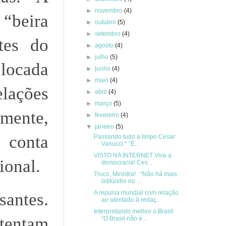
►
novembro
(4)
“beira
►
outubro
(5)
►
setembro
(4)
tes do
►
agosto
(4)
►
julho
(5)
locada
►
junho
(4)
►
maio
(4)
lações
►
abril
(4)
►
março
(5)
amente,
►
fevereiro
(4)
▼
janeiro
(5)
 conta
Passando tudo a limpo Cesar
Vanucci * “É...
VISTO NA INTERNET Viva a
ional.
democracia! Ces...
Truco, Ministra! “Não há mais
latifúndio no ...
A repulsa mundial com relação
santes.
ao atentado à redaç...
Interpretando melhor o Brasil
tentam
“O Brasil não é ...