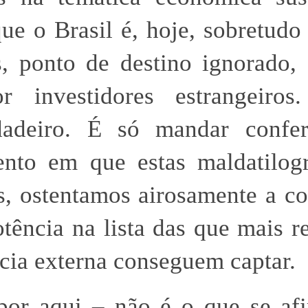
ue o Brasil é, hoje, sobretudo
s, ponto de destino ignorado,
or investidores estrangeiros
adeiro. É só mandar confer
nto em que estas maldatilogr
s, ostentamos airosamente a c
otência na lista das que mais r
cia externa conseguem captar.
por aqui – não é o que se af