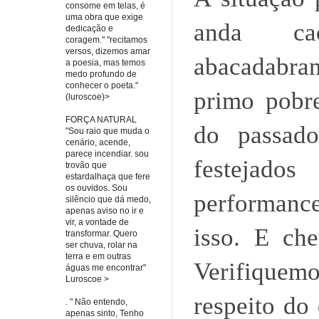
consome em telas, é
uma obra que exige
anda caót
dedicação e
coragem." "recitamos
versos, dizemos amar
abacadabran
a poesia, mas temos
medo profundo de
conhecer o poeta."
primo pobre
(luroscoe)>
FORÇA NATURAL
do passado
"Sou raio que muda o
cenário, acende,
parece incendiar. sou
festejados
trovão que
estardalhaça que fere
os ouvidos. Sou
performance
silêncio que dá medo,
apenas aviso no ir e
vir, a vontade de
isso. E che
transformar. Quero
ser chuva, rolar na
terra e em outras
Verifiquemo
águas me encontrar"
Luroscoe >
respeito do
. " Não entendo,
apenas sinto, Tenho