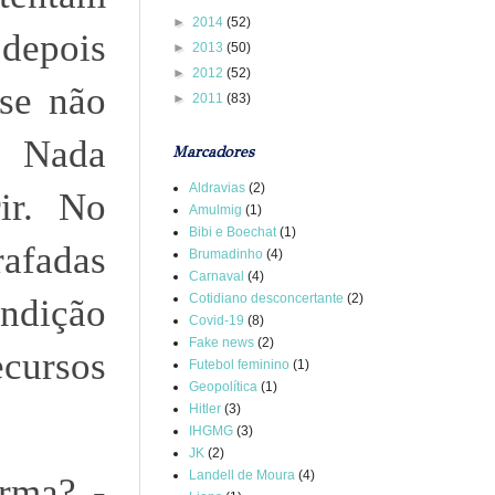
►
2014
(52)
 depois
►
2013
(50)
►
2012
(52)
 se não
►
2011
(83)
. Nada
Marcadores
Aldravias
(2)
ir. No
Amulmig
(1)
Bibi e Boechat
(1)
afadas
Brumadinho
(4)
Carnaval
(4)
Cotidiano desconcertante
(2)
ondição
Covid-19
(8)
Fake news
(2)
ecursos
Futebol feminino
(1)
Geopolítica
(1)
Hitler
(3)
IHGMG
(3)
JK
(2)
Landell de Moura
(4)
irma? -