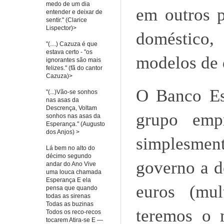
medo de um dia
em outros p
entender e deixar de
sentir." (Clarice
Lispector)>
doméstico,
"(....) Cazuza é que
estava certo - "os
modelos de 
ignorantes são mais
felizes." (fã do cantor
Cazuza)>
O Banco Es
"(...)Vão-se sonhos
nas asas da
Descrença, Voltam
grupo empr
sonhos nas asas da
Esperança." (Augusto
dos Anjos) >
simplesmen
Lá bem no alto do
décimo segundo
governo a d
andar do Ano Vive
uma louca chamada
Esperança E ela
euros (mul
pensa que quando
todas as sirenas
Todas as buzinas
teremos o 
Todos os reco-recos
tocarem Atira-se E —