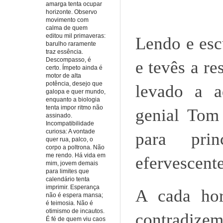
amarga tenta ocupar
horizonte. Observo
movimento com
calma de quem
editou mil primaveras:
Lendo e esc
barulho raramente
traz essência.
Descompasso, é
e tevês a r
certo. Ímpeto ainda é
motor de alta
potência, desejo que
levado a a
galopa e quer mundo,
enquanto a biologia
tenta impor ritmo não
genial Tom
assinado.
Incompatibilidade
curiosa: A vontade
para prin
quer rua, palco, o
corpo a poltrona. Não
me rendo. Há vida em
efervescente
mim, jovem demais
para limites que
calendário tenta
imprimir. Esperança
A cada hor
não é espera mansa;
é teimosia. Não é
otimismo de incautos.
contradize
É fé de quem viu caos