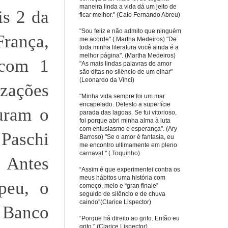
maneira linda a vida dá um jeito de
is 2 da
ficar melhor." (Caio Fernando Abreu)
"Sou feliz e não admito que ninguém
França,
me acorde" (.Martha Medeiros) "De
toda minha literatura você ainda é a
melhor página". (Martha Medeiros)
 com 1
"As mais lindas palavras de amor
são ditas no silêncio de um olhar"
(Leonardo da Vinci)
zações
"Minha vida sempre foi um mar
encapelado. Detesto a superfície
uram o
parada das lagoas. Se fui vitorioso,
foi porque abri minha alma à luta
com entusiasmo e esperança". (Ary
 Paschi
Barroso) "Se o amor é fantasia, eu
me encontro ultimamente em pleno
carnaval." ( Toquinho)
. Antes
“Assim é que experimentei contra os
meus hábitos uma história com
peu, o
começo, meio e “gran finale”
seguido de silêncio e de chuva
caindo”(Clarice Lispector)
o Banco
“Porque há direito ao grito. Então eu
grito.” (Clarice Lispector)