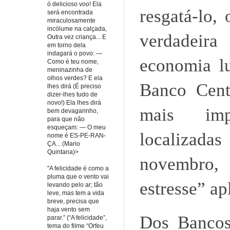
ó delicioso voo! Ela
resgatá-lo, 
será encontrada
miraculosamente
incólume na calçada,
verdadeira 
Outra vez criança... E
em torno dela
indagará o povo: —
economia l
Como é teu nome,
meninazinha de
olhos verdes? E ela
Banco Cent
lhes dirá (É preciso
dizer-lhes tudo de
novo!) Ela lhes dirá
mais impo
bem devagarinho,
para que não
esqueçam: — O meu
localizadas
nome é ES-PE-RAN-
ÇA... (Mario
Quintana)>
novembro, 
"A felicidade é como a
pluma que o vento vai
estresse” ap
levando pelo ar; tão
leve, mas tem a vida
breve, precisa que
haja vento sem
Dos Bancos 
parar.” (“A felicidade”,
tema do filme “Orfeu