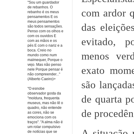
"Sou um guardador
de rebanhos. O
com ardor q
rebanho é os meus
pensamentos E os
meus pensamentos
das eleiçõe
são todos sensações.
Penso com os olhos e
com os ouvidos E
evitado, p
com as mãos e os
pés E com o nariz e a
boca. Creio no
menos verd
mundo como num
malmequer, Porque o
vejo. Mas não penso
exato mome
nele Porque pensar é
não compreender..."
(Alberto Caeiro)>
são lançada
"O esnobe
observador gosta da
de quarta p
"moldura, frequenta
museus, mas não lê o
quadro, não entende
de procedên
as cores, não se
emociona com os
traços". "A alma não é
um rolar compulsivo
A situação 
de notícias que se