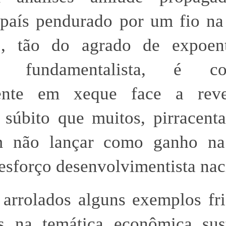
aís pendurado por um fio na 
, tão do agrado de expoen
o fundamentalista, é co
ente em xeque face a reve
 súbito que muitos, pirracent
m não lançar como ganho na
esforço desenvolvimentista nac
arrolados alguns exemplos fri
as na temática econômica sus