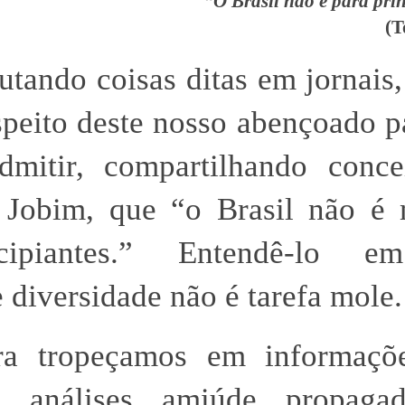
“O Brasil não é para prin
(T
utando coisas ditas em jornais,
espeito deste nosso abençoado p
dmitir, compartilhando conce
 Jobim, que “o Brasil não é
cipiantes.” Entendê-lo 
 diversidade não é tarefa mole.
a tropeçamos em informaçõ
m análises amiúde propaga