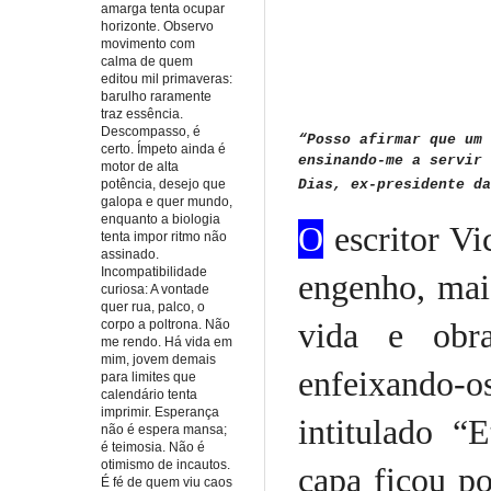
amarga tenta ocupar
horizonte. Observo
movimento com
calma de quem
editou mil primaveras:
barulho raramente
traz essência.
Descompasso, é
“Posso afirmar que um 
certo. Ímpeto ainda é
ensinando-me a servir 
motor de alta
potência, desejo que
Dias, ex-presidente da
galopa e quer mundo,
enquanto a biologia
O
escritor Vi
tenta impor ritmo não
assinado.
Incompatibilidade
engenho, mai
curiosa: A vontade
quer rua, palco, o
vida e obr
corpo a poltrona. Não
me rendo. Há vida em
mim, jovem demais
enfeixando-
para limites que
calendário tenta
imprimir. Esperança
intitulado “
não é espera mansa;
é teimosia. Não é
otimismo de incautos.
capa ficou po
É fé de quem viu caos