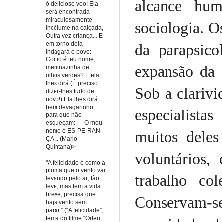
alcance hum
ó delicioso voo! Ela
será encontrada
miraculosamente
sociologia. O
incólume na calçada,
Outra vez criança... E
em torno dela
da parapsico
indagará o povo: —
Como é teu nome,
expansão da 
meninazinha de
olhos verdes? E ela
lhes dirá (É preciso
Sob a clarivi
dizer-lhes tudo de
novo!) Ela lhes dirá
bem devagarinho,
especialista
para que não
esqueçam: — O meu
nome é ES-PE-RAN-
muitos deles
ÇA... (Mario
Quintana)>
voluntários,
"A felicidade é como a
pluma que o vento vai
trabalho co
levando pelo ar; tão
leve, mas tem a vida
breve, precisa que
Conservam-s
haja vento sem
parar.” (“A felicidade”,
tema do filme “Orfeu