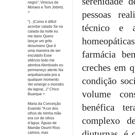
serenidade d
negro”, Vinicius de
Moraes e Tom Jobim).
pessoas rea
>
"(...)Como é difícil
técnico e a
acordar calado Se na
calada da noite eu
me dano Quero
homeopática
lançar um grito
desumano Que é
uma maneira de ser
farmácia bem
escutado Esse
silêncio todo me
creches em q
atordoa Atordoado eu
permaneço atento Na
arquibancada pra a
condição soc
qualquer momento
Ver emergir o monstro
da lagoa(...)" Chico
volume cons
Buarque >
Maria da Conceição
benéfica te
Evaristo "A cor dos
olhos de minha mãe
complexo de
era cor de olhos
d’água. Águas de
Mamãe Oxum! Rios
diuturnas, é
calmos, mas