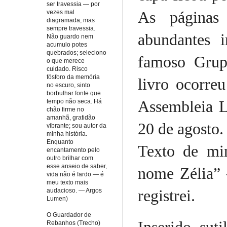
ser travessia — por
As páginas
vezes mal
diagramada, mas
sempre travessia.
abundantes 
Não guardo nem
acumulo potes
quebrados; seleciono
famoso Grup
o que merece
cuidado. Risco
fósforo da memória
livro ocorre
no escuro, sinto
borbulhar fonte que
Assembleia L
tempo não seca. Há
chão firme no
amanhã, gratidão
20 de agosto.
vibrante; sou autor da
minha história.
Enquanto
Texto de mi
encantamento pelo
outro brilhar com
esse anseio de saber,
nome Zélia” 
vida não é fardo — é
meu texto mais
registrei.
audacioso. — Argos
Lumen)
O Guardador de
Rebanhos (Trecho)