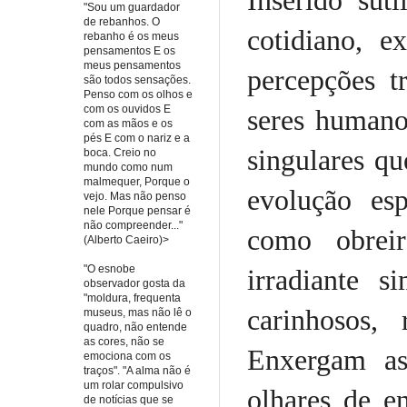
Inserido sut
"Sou um guardador
de rebanhos. O
cotidiano, 
rebanho é os meus
pensamentos E os
meus pensamentos
percepções t
são todos sensações.
Penso com os olhos e
com os ouvidos E
seres humano
com as mãos e os
pés E com o nariz e a
singulares qu
boca. Creio no
mundo como num
malmequer, Porque o
evolução es
vejo. Mas não penso
nele Porque pensar é
não compreender..."
como obrei
(Alberto Caeiro)>
"O esnobe
irradiante s
observador gosta da
"moldura, frequenta
carinhosos, 
museus, mas não lê o
quadro, não entende
as cores, não se
Enxergam as
emociona com os
traços". "A alma não é
um rolar compulsivo
olhares de e
de notícias que se