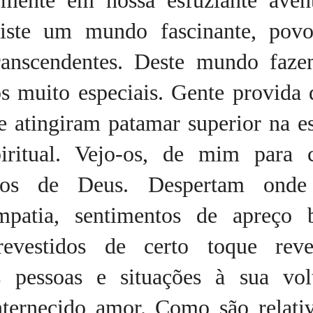
ilmente em nossa esfuziante aven
existe um mundo fascinante, pov
ranscendentes. Deste mundo faze
s muito especiais. Gente provida 
e atingiram patamar superior na e
piritual. Vejo-os, de mim para 
ros de Deus. Despertam onde
impatia, sentimentos de apreço b
revestidos de certo toque rever
 pessoas e situações à sua vo
nternecido amor. Como são relati