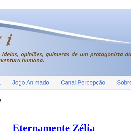
a
Jogo Animado
Canal Percepção
Sobr
4
Eternamente Zélia