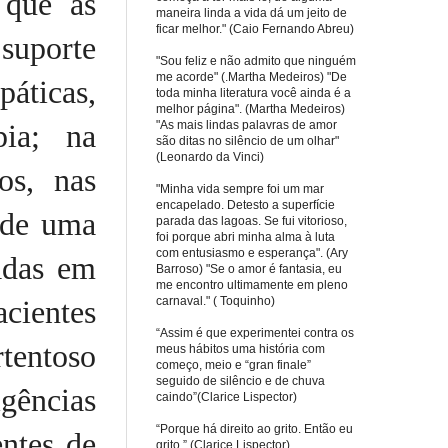
 que as
maneira linda a vida dá um jeito de
ficar melhor." (Caio Fernando Abreu)
suporte
"Sou feliz e não admito que ninguém
me acorde" (.Martha Medeiros) "De
áticas,
toda minha literatura você ainda é a
melhor página". (Martha Medeiros)
"As mais lindas palavras de amor
pia; na
são ditas no silêncio de um olhar"
(Leonardo da Vinci)
os, nas
"Minha vida sempre foi um mar
encapelado. Detesto a superfície
 de uma
parada das lagoas. Se fui vitorioso,
foi porque abri minha alma à luta
com entusiasmo e esperança". (Ary
adas em
Barroso) "Se o amor é fantasia, eu
me encontro ultimamente em pleno
carnaval." ( Toquinho)
cientes
“Assim é que experimentei contra os
tentoso
meus hábitos uma história com
começo, meio e “gran finale”
seguido de silêncio e de chuva
gências
caindo”(Clarice Lispector)
“Porque há direito ao grito. Então eu
ntes de
grito.” (Clarice Lispector)