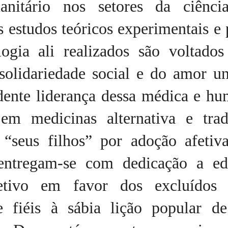
anitário nos setores da ciênc
s estudos teóricos experimentais e 
logia ali realizados são voltados
solidariedade social e do amor un
dente liderança dessa médica e hu
s em medicinas alternativa e trad
 “seus filhos” por adoção afetiva
 entregam-se com dedicação a edi
letivo em favor dos excluídos s
e fiéis à sábia lição popular d