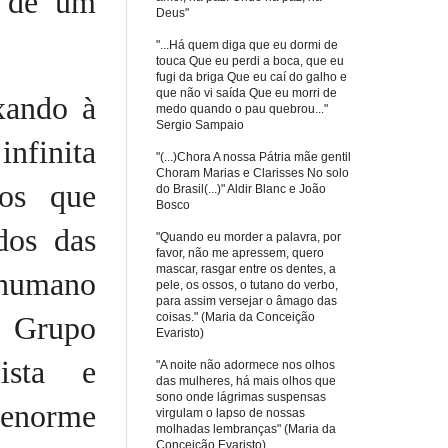
s de um
Deus"
"...Há quem diga que eu dormi de
touca Que eu perdi a boca, que eu
fugi da briga Que eu caí do galho e
que não vi saída Que eu morri de
xando à
medo quando o pau quebrou..."
Sergio Sampaio
infinita
"(...)Chora A nossa Pátria mãe gentil
Choram Marias e Clarisses No solo
hos que
do Brasil(...)" Aldir Blanc e João
Bosco
dos das
"Quando eu morder a palavra, por
favor, não me apressem, quero
mascar, rasgar entre os dentes, a
s humano
pele, os ossos, o tutano do verbo,
para assim versejar o âmago das
coisas." (Maria da Conceição
o Grupo
Evaristo)
lista e
"A noite não adormece nos olhos
das mulheres, há mais olhos que
sono onde lágrimas suspensas
 enorme
virgulam o lapso de nossas
molhadas lembranças" (Maria da
Conceição Evaristo)