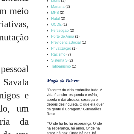
Lions
(1)
Mariana
(2)
 em meio
MPB
(2)
Natal
(2)
ativas,
OCDE
(1)
Percepção
(2)
mutação
Porte de Arma
(1)
PrevidenciaSocial
(1)
Privatização
(1)
Racismo
(7)
Sistema S
(2)
pessoal
Talibanismo
(1)
 Savala
Magia da Palavra
"O correr da vida embrulha tudo. A
migos e
vida é assim: esquenta e esfria,
aperta e daí afrouxa, sossega e
depois desinquieta. O que ela quer
ilo, um
da gente é Coragem." Guimarães
Rosa
ria da
""Onde há fé, há esperança. Onde
há esperança, há amor. Onde há
amor, há paz. Onde há paz, há