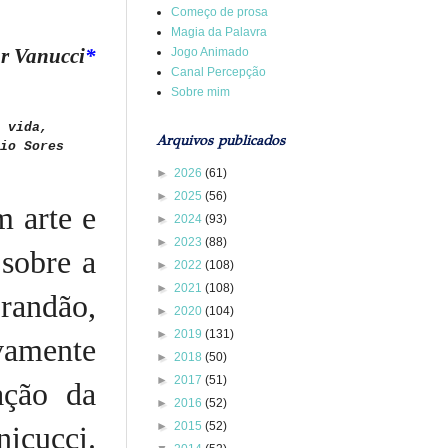
Começo de prosa
Magia da Palavra
r Vanucci
*
Jogo Animado
Canal Percepção
Sobre mim
 vida,
Arquivos publicados
io Sores
►
2026
(61)
►
2025
(56)
m arte e
►
2024
(93)
►
2023
(88)
sobre a
►
2022
(108)
►
2021
(108)
andão,
►
2020
(104)
►
2019
(131)
vamente
►
2018
(50)
►
2017
(51)
ação da
►
2016
(52)
►
2015
(52)
nicucci.