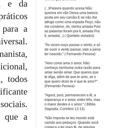
ia e da
(...)Palavra quando acesa Não
queima em vão Deixa uma beleza
práticos
posta em seu carvão E se não lhe
atinge como uma espada Peço, não
 para a
me condene, oh, minha amada Pois
as palavras foram pra ti, amada Pra
ti, amada(...) ( Quinteto violado))
iversal.
"Às vezes ouço passar o vento; e só
de ouvir o vento passar, vale a pena
manista,
ter nascido." ( Fernando Pessoa)
"Amo como ama o amor. Não
icional,
conheço nenhuma outra razão para
amar senão amar. Que queres que
, todos
te diga, além de que te amo, se o
que quero dizer-te é que te amo?"
(Fernando Pessoa)
ficante
"Agora, pois, permanecem a fé, a
esperança e o amor, estes três, mas
ociais.
o maior destes é o amor." ( Bíblia
Sagrada; Coríntios 13.13)
e que a
"Não importa se teu mundo está
caindo aos pedaços. Quando você
começa a ter mais fé, de alguma