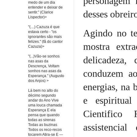
personagem 
medo de um dia
entender e deixar de
desses obreir
sentir." (Clarice
Lispector)>
"(....) Cazuza é que
Agindo no te
estava certo - "os
ignorantes são mais
felizes." (fã do cantor
mostra extra
Cazuza)>
"(...)Vão-se sonhos
delicadeza,
nas asas da
Descrença, Voltam
conduzem ao
sonhos nas asas da
Esperança." (Augusto
dos Anjos) >
energias, na 
Lá bem no alto do
décimo segundo
e espiritua
andar do Ano Vive
uma louca chamada
Esperança E ela
Cientifico 
pensa que quando
todas as sirenas
assistencia
Todas as buzinas
Todos os reco-recos
tocarem Atira-se E —