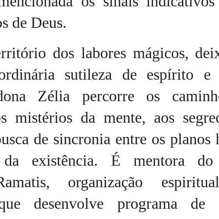
mencionada os sinais indicativo
os de Deus.
rritório dos labores mágicos, dei
ordinária sutileza de espírito e 
 dona Zélia percorre os camin
s mistérios da mente, aos segre
busca de sincronia entre os plano
l da existência. É mentora d
Ramatis, organização espiritua
l que desenvolve programa de