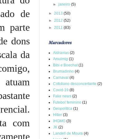
tura do
►
janeiro
(5)
oado de
►
2013
(50)
►
2012
(52)
m parte
►
2011
(83)
de dons
Marcadores
scala da
Aldravias
(2)
Amulmig
(1)
comigo,
Bibi e Boechat
(1)
Brumadinho
(4)
Carnaval
(4)
 atuam
Cotidiano desconcertante
(2)
Covid-19
(8)
astante
Fake news
(2)
Futebol feminino
(1)
encial.
Geopolítica
(1)
Hitler
(3)
lta com
IHGMG
(3)
JK
(2)
vamente
Landell de Moura
(4)