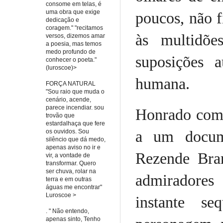
consome em telas, é
uma obra que exige
poucos, não f
dedicação e
coragem." "recitamos
às multidõe
versos, dizemos amar
a poesia, mas temos
medo profundo de
suposições 
conhecer o poeta."
(luroscoe)>
humana.
FORÇA NATURAL
"Sou raio que muda o
cenário, acende,
parece incendiar. sou
Honrado com 
trovão que
estardalhaça que fere
a um docume
os ouvidos. Sou
silêncio que dá medo,
apenas aviso no ir e
Rezende Bra
vir, a vontade de
transformar. Quero
ser chuva, rolar na
admiradores
terra e em outras
águas me encontrar"
Luroscoe >
instante se
. " Não entendo,
apenas sinto, Tenho