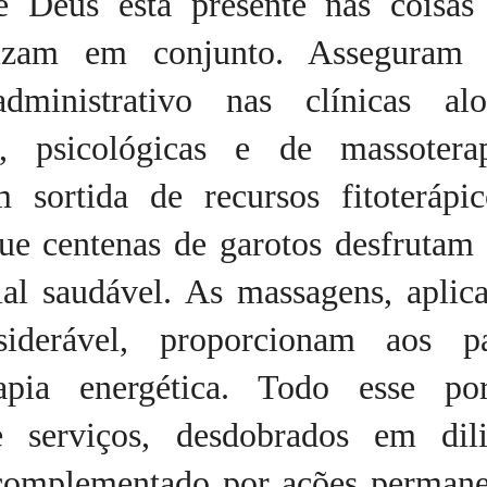
e Deus está presente nas coisas
lizam em conjunto. Asseguram 
dministrativo nas clínicas alop
s, psicológicas e de massotera
 sortida de recursos fitoterápic
ue centenas de garotos desfrutam
ial saudável. As massagens, aplic
iderável, proporcionam aos pa
rapia energética. Todo esse por
 serviços, desdobrados em dili
 complementado por ações permane