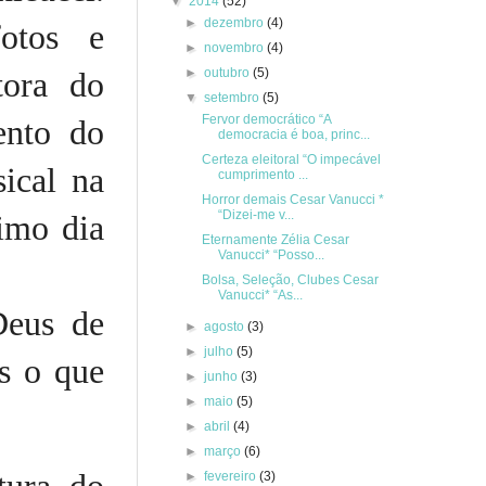
▼
2014
(52)
►
dezembro
(4)
otos e
►
novembro
(4)
►
outubro
(5)
tora do
▼
setembro
(5)
Fervor democrático “A
ento do
democracia é boa, princ...
Certeza eleitoral “O impecável
sical na
cumprimento ...
Horror demais Cesar Vanucci *
“Dizei-me v...
imo dia
Eternamente Zélia Cesar
Vanucci* “Posso...
Bolsa, Seleção, Clubes Cesar
Vanucci* “As...
Deus de
►
agosto
(3)
►
julho
(5)
s o que
►
junho
(3)
►
maio
(5)
►
abril
(4)
►
março
(6)
►
fevereiro
(3)