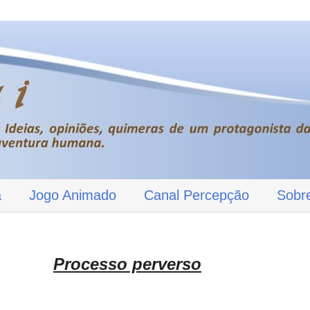
a
Jogo Animado
Canal Percepção
Sobr
Processo perverso