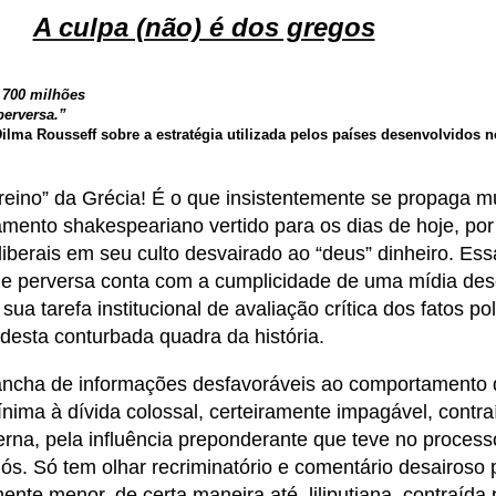
A culpa (não) é dos gregos
 700 milhões
perversa.”
ilma Rousseff sobre a estratégia utilizada pelos países desenvolvidos 
reino” da Grécia! É o que insistentemente se propaga 
mento shakespeariano vertido para os dias de hoje, por 
liberais em seu culto desvairado ao “deus” dinheiro. Ess
e perversa conta com a cumplicidade de uma mídia de
ua tarefa institucional de avaliação crítica dos fatos pol
desta conturbada quadra da história.
ancha de informações desfavoráveis ao comportamento 
nima à dívida colossal, certeiramente impagável, contr
erna, pela influência preponderante que teve no process
 nós. Só tem olhar recriminatório e comentário desairoso 
nte menor, de certa maneira até, liliputiana, contraída 