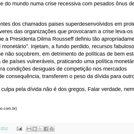
e do mundo numa crise recessiva com pesados ônus de
ntes dos chamados paises superdesenvolvidos em prot
averes das organizações que provocaram a crise leva-os
e a Presidenta Dilma Rousseff definiu tão apropriadam
i monetário”. Injetam, a fundo perdido, recursos fabulos
e não soçobrem, em detrimento de políticas de bem esta
de países vulneráveis, praticando uma política monetár
ra condições desiguais de competição nos mercados
a de consequência, transferem o peso da dívida para out
 culpa pela dívida não é dos gregos. Falar verdade, ne
oo.com.br)
 2012