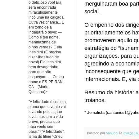
ó delicioso voo! Ela
mergulharam boa part
será encontrada
social.
miraculosamente
incólume na calçada,
Outra vez criança... E
O empenho dos dirige
em torno dela
prioritariamente os h
indagará o povo: —
Como é teu nome,
promoverem aquilo qu
meninazinha de
olhos verdes? E ela
estratégia do “tsunam
lhes dirá (É preciso
organizações, para qu
dizer-lhes tudo de
novo!) Ela lhes dirá
agredindo a economia 
bem devagarinho,
inconsequente que ge
para que não
esqueçam: — O meu
internacionais. E, vi
nome é ES-PE-RAN-
ÇA... (Mario
Resumo da história: a
Quintana)>
troianos.
"A felicidade é como a
pluma que o vento vai
levando pelo ar; tão
* Jornalista (cantonius1@yah
leve, mas tem a vida
breve, precisa que
haja vento sem
parar.” (“A felicidade”,
Postado por
Vanucci
às
março 16,
tema do filme “Orfeu