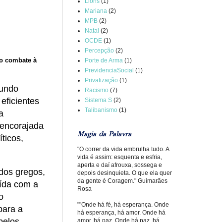
Lions
(1)
Mariana
(2)
MPB
(2)
Natal
(2)
OCDE
(1)
Percepção
(2)
no combate à
Porte de Arma
(1)
PrevidenciaSocial
(1)
Privatização
(1)
mundo
Racismo
(7)
eficientes
Sistema S
(2)
Talibanismo
(1)
a
sencorajada
Magia da Palavra
íticos,
"O correr da vida embrulha tudo. A
vida é assim: esquenta e esfria,
aperta e daí afrouxa, sossega e
dos gregos,
depois desinquieta. O que ela quer
da gente é Coragem." Guimarães
aída com a
Rosa
o
""Onde há fé, há esperança. Onde
para a
há esperança, há amor. Onde há
pelos
amor, há paz. Onde há paz, há