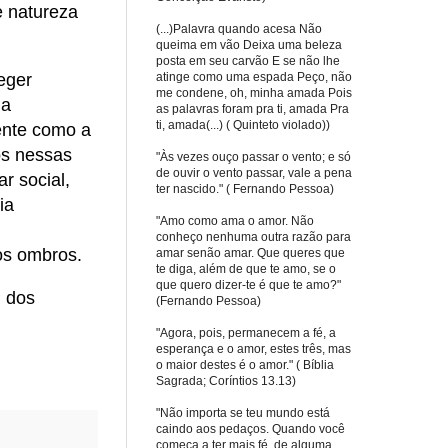
 natureza
(...)Palavra quando acesa Não
queima em vão Deixa uma beleza
posta em seu carvão E se não lhe
atinge como uma espada Peço, não
eger
me condene, oh, minha amada Pois
 a
as palavras foram pra ti, amada Pra
ti, amada(...) ( Quinteto violado))
ente como a
os nessas
"Às vezes ouço passar o vento; e só
de ouvir o vento passar, vale a pena
r social,
ter nascido." ( Fernando Pessoa)
ia
"Amo como ama o amor. Não
conheço nenhuma outra razão para
ros ombros.
amar senão amar. Que queres que
te diga, além de que te amo, se o
que quero dizer-te é que te amo?"
m dos
(Fernando Pessoa)
"Agora, pois, permanecem a fé, a
esperança e o amor, estes três, mas
o maior destes é o amor." ( Bíblia
Sagrada; Coríntios 13.13)
"Não importa se teu mundo está
caindo aos pedaços. Quando você
começa a ter mais fé, de alguma