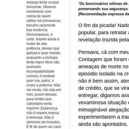
amarga tenta ocupar
“
Os funcionários vítimas de 
horizonte. Observo
preservando sua segurança e
movimento com
(Recomendação expressa das
calma de quem
editou mil primaveras:
O fim da picada! Nad
barulho raramente
traz essência.
popular, para retrata
Descompasso, é
revelação trazida pel
certo. Ímpeto ainda é
motor de alta
potência, desejo que
Pensava, cá com meus
galopa e quer mundo,
enquanto a biologia
Contagem que foram d
tenta impor ritmo não
ameaças de morte no c
assinado.
Incompatibilidade
episódio isolado na c
curiosa: A vontade
não é bem assim, ates
quer rua, palco, o
corpo a poltrona. Não
de crédito, que se vi
me rendo. Há vida em
mim, jovem demais
entregar, digamos ass
para limites que
vexaminosa situação d
calendário tenta
imprimir. Esperança
inimaginável alegação
não é espera mansa;
experimentarem a tra
é teimosia. Não é
otimismo de incautos.
ainda são apontados, 
É fé de quem viu caos