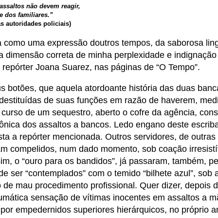
assaltos não devem reagir,
 dos familiares.”
 autoridades policiais)
a como uma expressão doutros tempos, da saborosa li
r a dimensão correta de minha perplexidade e indignação
a repórter Joana Suarez, nas páginas de “O Tempo”.
 botões, que aquela atordoante história das duas banc
estituídas de suas funções em razão de haverem, med
urso de um sequestro, aberto o cofre da agência, const
rônica dos assaltos a bancos. Ledo engano deste escriba
ta a repórter mencionada. Outros servidores, de outras i
ram compelidos, num dado momento, sob coação irresistí
im, o “ouro para os bandidos”, já passaram, também, pe
e ser “contemplados” com o temido “bilhete azul”, sob 
 de mau procedimento profissional. Quer dizer, depois 
umática sensação de vítimas inocentes em assaltos a 
por empedernidos superiores hierárquicos, no próprio 