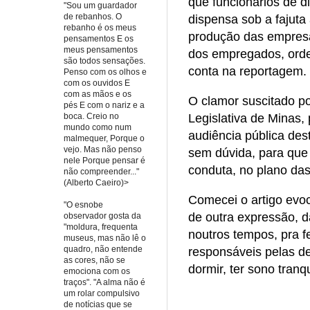
que funcionários de d
"Sou um guardador
de rebanhos. O
dispensa sob a fajut
rebanho é os meus
produção das empresas
pensamentos E os
meus pensamentos
dos empregados, orde
são todos sensações.
conta na reportagem.
Penso com os olhos e
com os ouvidos E
com as mãos e os
O clamor suscitado p
pés E com o nariz e a
boca. Creio no
Legislativa de Minas,
mundo como num
audiência pública de
malmequer, Porque o
vejo. Mas não penso
sem dúvida, para que 
nele Porque pensar é
conduta, no plano das
não compreender..."
(Alberto Caeiro)>
Comecei o artigo evo
"O esnobe
de outra expressão, 
observador gosta da
"moldura, frequenta
noutros tempos, pra f
museus, mas não lê o
quadro, não entende
responsáveis pelas d
as cores, não se
dormir, ter sono tran
emociona com os
traços". "A alma não é
um rolar compulsivo
de notícias que se