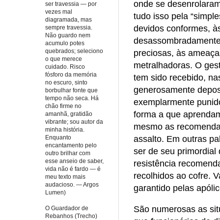
onde se desenrolaram 
ser travessia — por
vezes mal
tudo isso pela “simpl
diagramada, mas
devidos conformes, às
sempre travessia.
Não guardo nem
desassombradamente, 
acumulo potes
quebrados; seleciono
preciosas, às ameaça
o que merece
metralhadoras. O ges
cuidado. Risco
fósforo da memória
tem sido recebido, na
no escuro, sinto
generosamente deposit
borbulhar fonte que
tempo não seca. Há
exemplarmente punido
chão firme no
forma a que aprendam 
amanhã, gratidão
vibrante; sou autor da
mesmo as recomendaçõe
minha história.
Enquanto
assalto. Em outras pa
encantamento pelo
ser de seu primordial
outro brilhar com
esse anseio de saber,
resistência recomend
vida não é fardo — é
recolhidos ao cofre. 
meu texto mais
audacioso. — Argos
garantido pelas apóli
Lumen)
São numerosas as sit
O Guardador de
Rebanhos (Trecho)