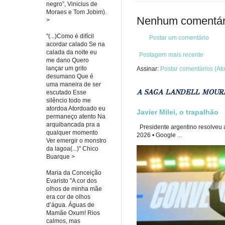
negro”, Vinicius de
Moraes e Tom Jobim).
Nenhum comentár
>
"(...)Como é difícil
Postar um comentário
acordar calado Se na
calada da noite eu
Postagem mais recente
me dano Quero
lançar um grito
Assinar:
Postar comentários (At
desumano Que é
uma maneira de ser
A SAGA LANDELL MOUR
escutado Esse
silêncio todo me
atordoa Atordoado eu
Javier Milei, o trapalhão
permaneço atento Na
arquibancada pra a
Presidente argentino resolveu a
qualquer momento
2026 • Google ...
Ver emergir o monstro
da lagoa(...)" Chico
Buarque >
Maria da Conceição
Evaristo "A cor dos
olhos de minha mãe
era cor de olhos
d’água. Águas de
Mamãe Oxum! Rios
calmos, mas