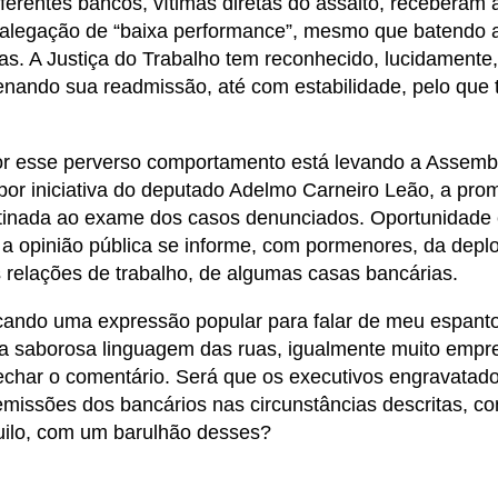
iferentes bancos, vítimas diretas do assalto, receberam 
a alegação de “baixa performance”, mesmo que batendo 
. A Justiça do Trabalho tem reconhecido, lucidamente, 
nando sua readmissão, até com estabilidade, pelo que
or esse perverso comportamento está levando a Assemb
 por iniciativa do deputado Adelmo Carneiro Leão, a pr
stinada ao exame dos casos denunciados. Oportunidade 
a opinião pública se informe, com pormenores, da deplo
 relações de trabalho, de algumas casas bancárias.
cando uma expressão popular para falar de meu espant
da saborosa linguagem das ruas, igualmente muito emp
echar o comentário. Será que os executivos engravatado
emissões dos bancários nas circunstâncias descritas, 
quilo, com um barulhão desses?