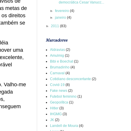
avisos de
democrática Cesar Vanucc...
as metas de
►
fevereiro
(4)
os direitos
►
janeiro
(4)
 também se
►
2011
(83)
Marcadores
léia
omover uma
Aldravias
(2)
Amulmig
(1)
excelente,
Bibi e Boechat
(1)
rável
Brumadinho
(4)
Carnaval
(4)
Cotidiano desconcertante
(2)
o. Valho-me
Covid-19
(8)
Fake news
(2)
regada
Futebol feminino
(1)
s,
Geopolítica
(1)
conseguem
Hitler
(3)
IHGMG
(3)
JK
(2)
Landell de Moura
(4)