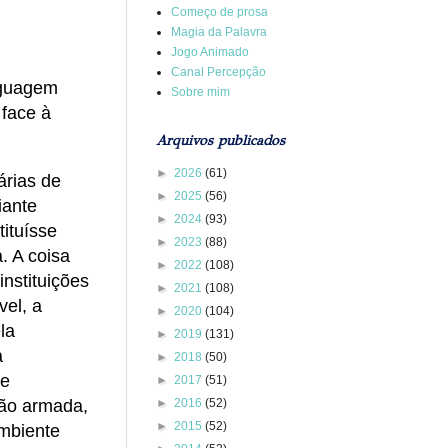
Começo de prosa
Magia da Palavra
Jogo Animado
Canal Percepção
nguagem
Sobre mim
 face à
Arquivos publicados
►
2026
(61)
árias de
►
2025
(56)
iante
►
2024
(93)
ituísse
►
2023
(88)
. A coisa
►
2022
(108)
nstituições
►
2021
(108)
vel, a
►
2020
(104)
la
►
2019
(131)
a
►
2018
(50)
de
►
2017
(51)
►
2016
(52)
mão armada,
►
2015
(52)
ambiente