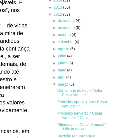
►
2014
(52)
ejáveis. E
►
2013
(50)
os”, nos
▼
2012
(52)
►
dezembro
(4)
 – de vidas
►
novembro
(5)
a mira de
►
outubro
(4)
bandidos
►
setembro
(4)
da confiança
►
agosto
(5)
el, a ser
►
julho
(4)
►
junho
(5)
demais, de
►
maio
(4)
ando até
►
abril
(4)
estro e
▼
março
(5)
penetrarem
Centenário de Fábio Motta
ca
Cesar Vanucci* ...
os valores
Profecias apocalípticas Cesar
Vanucci * “...
devidamente
Processo perverso * Cesar
Vanucci * “Os fun...
Dilema atroz Cesar Vanucci *
“Não ia deixar...
ancários, em
Decisão republicana e