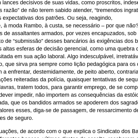
lances decisivos de suas vidas, como proscritos, indes
es razão” de não terem sabido atender, “tremendos ingrat
 expectativas dos patrões. Ou seja, reagindo,
à moda Rambo, à custa, se necessário – por que não?
s de assaltantes armados, por vezes encapuzados, sob 
to de “submissão” desses bancários às exigências dos 
s altas esferas de decisão gerencial, como uma quebra 
ada em sua ação laboral. Algo indesculpável, irretratáv
, que sirva pra sempre como lição pedagógica para os 
a enfrentar, destemidamente, de peito aberto, contrari
s reiteradas da polícia, quaisquer tentativas de sequ
lavras, tratem todos, para garantir emprego, de se com
 dever impedir, não importem as consequências da estói
ada, que os bandidos armados se apoderem dos sagrad
Valores esses, diga-se de passagem, de ressarcimento 
ces de seguro.
uações, de acordo com o que explica o Sindicato dos B