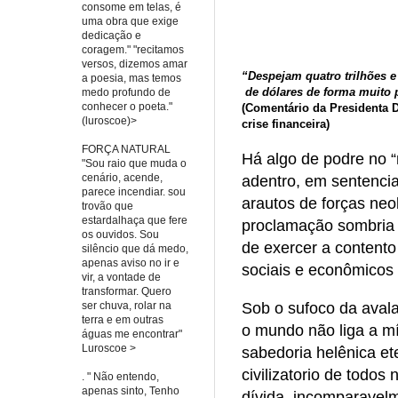
consome em telas, é
uma obra que exige
dedicação e
coragem." "recitamos
versos, dizemos amar
“Despejam quatro trilhões e
a poesia, mas temos
de dólares de forma muito 
medo profundo de
conhecer o poeta."
(Comentário da Presidenta D
(luroscoe)>
crise financeira)
FORÇA NATURAL
Há algo de podre no “
"Sou raio que muda o
cenário, acende,
adentro, em sentencia
parece incendiar. sou
arautos de forças neo
trovão que
estardalhaça que fere
proclamação sombria 
os ouvidos. Sou
de exercer a contento s
silêncio que dá medo,
apenas aviso no ir e
sociais e econômicos 
vir, a vontade de
transformar. Quero
ser chuva, rolar na
Sob o sufoco da aval
terra e em outras
o mundo não liga a mí
águas me encontrar"
Luroscoe >
sabedoria helênica et
civilizatorio de todos
. " Não entendo,
apenas sinto, Tenho
dívida, incomparavelme