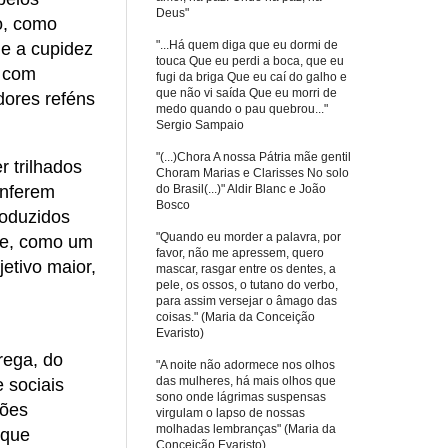
Deus"
o, como
"...Há quem diga que eu dormi de
de a cupidez
touca Que eu perdi a boca, que eu
s com
fugi da briga Que eu caí do galho e
que não vi saída Que eu morri de
dores reféns
medo quando o pau quebrou..."
Sergio Sampaio
"(...)Chora A nossa Pátria mãe gentil
 trilhados
Choram Marias e Clarisses No solo
do Brasil(...)" Aldir Blanc e João
onferem
Bosco
roduzidos
"Quando eu morder a palavra, por
te, como um
favor, não me apressem, quero
etivo maior,
mascar, rasgar entre os dentes, a
pele, os ossos, o tutano do verbo,
para assim versejar o âmago das
coisas." (Maria da Conceição
Evaristo)
rega, do
"A noite não adormece nos olhos
das mulheres, há mais olhos que
 sociais
sono onde lágrimas suspensas
ções
virgulam o lapso de nossas
molhadas lembranças" (Maria da
 que
Conceição Evaristo)