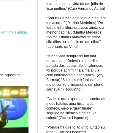
maneira linda a vida dá um jeito de
ficar melhor." (Caio Fernando Abreu)
"Sou feliz e não admito que ninguém
me acorde" (.Martha Medeiros) "De
toda minha literatura você ainda é a
agem mais antiga
melhor página". (Martha Medeiros)
"As mais lindas palavras de amor
são ditas no silêncio de um olhar"
(Leonardo da Vinci)
"Minha vida sempre foi um mar
encapelado. Detesto a superfície
parada das lagoas. Se fui vitorioso,
foi porque abri minha alma à luta
 de agosto de
com entusiasmo e esperança". (Ary
Barroso) "Se o amor é fantasia, eu
me encontro ultimamente em pleno
carnaval." ( Toquinho)
“Assim é que experimentei contra os
meus hábitos uma história com
começo, meio e “gran finale”
seguido de silêncio e de chuva
caindo”(Clarice Lispector)
“Porque há direito ao grito. Então eu
grito.” (Clarice Lispector)