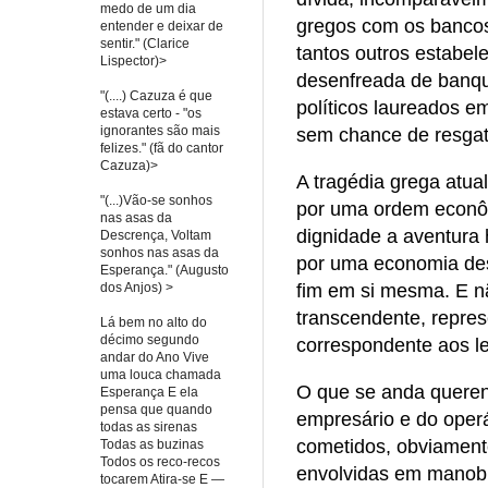
medo de um dia
gregos com os bancos
entender e deixar de
sentir." (Clarice
tantos outros estabel
Lispector)>
desenfreada de banqu
"(....) Cazuza é que
políticos laureados e
estava certo - "os
ignorantes são mais
sem chance de resgat
felizes." (fã do cantor
Cazuza)>
A tragédia grega atu
"(...)Vão-se sonhos
por uma ordem econôm
nas asas da
dignidade a aventura
Descrença, Voltam
sonhos nas asas da
por uma economia de
Esperança." (Augusto
dos Anjos) >
fim em si mesma. E nã
transcendente, repres
Lá bem no alto do
décimo segundo
correspondente aos le
andar do Ano Vive
uma louca chamada
O que se anda querend
Esperança E ela
pensa que quando
empresário e do operá
todas as sirenas
cometidos, obviament
Todas as buzinas
Todos os reco-recos
envolvidas em manobr
tocarem Atira-se E —