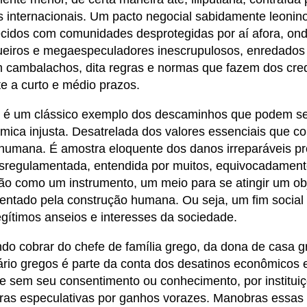
 internacionais. Um pacto negocial sabidamente leonin
ecidos com comunidades desprotegidas por aí afora, on
eiros e megaespeculadores inescrupulosos, enredado
m cambalachos, dita regras e normas que fazem dos cre
e a curto e médio prazos.
al é um clássico exemplo dos descaminhos que podem ser
ica injusta. Desatrelada dos valores essenciais que c
 humana. É amostra eloquente dos danos irreparáveis p
sregulamentada, entendida por muitos, equivocadamen
o como um instrumento, um meio para se atingir um obj
entado pela construção humana. Ou seja, um fim social
gítimos anseios e interesses da sociedade.
o cobrar do chefe de família grego, da dona de casa g
rio gregos é parte da conta dos desatinos econômicos e
e sem seu consentimento ou conhecimento, por institui
as especulativas por ganhos vorazes. Manobras essas