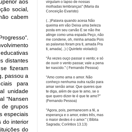
uperior aos
virgulam o lapso de nossas
molhadas lembranças" (Maria da
ção social,
Conceição Evaristo)
, não cabem
(...)Palavra quando acesa Não
queima em vão Deixa uma beleza
posta em seu carvão E se não lhe
atinge como uma espada Peço, não
rogresso”.
me condene, oh, minha amada Pois
as palavras foram pra ti, amada Pra
volvimento
ti, amada(...) ( Quinteto violado))
 educativas
"Às vezes ouço passar o vento; e só
s distantes
de ouvir o vento passar, vale a pena
se fizeram
ter nascido." ( Fernando Pessoa)
mg, passou a
"Amo como ama o amor. Não
conheço nenhuma outra razão para
ciais para
amar senão amar. Que queres que
pal unidade
te diga, além de que te amo, se o
que quero dizer-te é que te amo?"
ral “Nansen
(Fernando Pessoa)
o de grupos
"Agora, pois, permanecem a fé, a
es especiais
esperança e o amor, estes três, mas
o maior destes é o amor." ( Bíblia
do interior
Sagrada; Coríntios 13.13)
ituições do