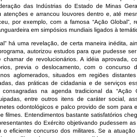
eração das Indústrias do Estado de Minas Gerai
u atenções e arrancou louvores dentro e, até mes
eu, por exemplo, com a famosa “Ação Global”, r
nguardeira em simpósios mundiais ligados à temátic
l” há uma revelação, de certa maneira inédita, ain
 programa, autorizou estudos para que pudesse se
chamar de revolucionários. A idéia aprovada, c
tórios, previa o deslocamento, com o concurso 
enos aglomerados, situados em regiões distantes
as, das práticas de cidadania e de serviços ess
já consagradas na agenda tradicional da “Ação G
ipadas, entre outros itens de caráter social, ass
netes odontológicos e palco provido de som para 
de filmes. Entendimentos bastante satisfatórios che
resentantes do Exército objetivando pudessem as
o eficiente concurso dos militares. Se a atuação