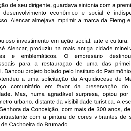
ação de seu dirigente, guardava sintonia com a prem
do desenvolvimento econômico e social é indisp
sso. Alencar almejava imprimir a marca da Fiemg 
buloso investimento em ação social, arte e cultura,
sé Alencar, produziu na mais antiga cidade mineir
antes e emblemáticos. O empresário destino
ssoais para a restauração de uma das primeir
l. Bancou projeto bolado pelo Instituto do Patrimônio
. Atendeu a uma solicitação da Arquidiocese de M
orço comunitário em favor da preservação do 
idade. Mas, numa agradável surpresa, optou por
etro urbano, distante da visibilidade turística. A es
 Senhora da Conceição, com mais de 300 anos, de 
ontrastante com a pintura de cores vibrantes de se
to de Cachoeira do Brumado.