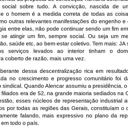
 social sobre tudo. A convicção, nascida de u
ue o homem é a medida correta de todas as coisa
o outras relevantes manifestações do engenho e c
ia entre elas, não pode continuar sendo um fim e
e atingir um fim, sempre social. Ou seja um me
ão, saúde etc, ao bem-estar coletivo. Tem mais: JA 
s serviços levados ao interior tinham o dom
va coberto de razão, mais uma vez.
uberante dessa descentralização rica em resulta
trada no crescimento e progresso comunitário foi
sindical. Quando Alencar assumiu a presidência, 
 filiados era de 52, na grande maioria sediados na 
estão, esses núcleos de representação industrial
s por todas as regiões das Gerais, constituíam o 
camente falando, mais expressivo no plano da re
a em todo o país.