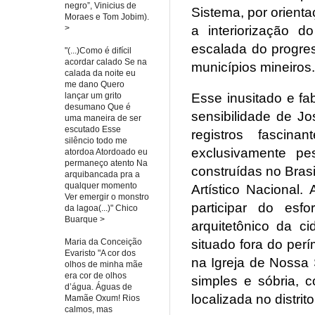
negro”, Vinicius de
Sistema, por orient
Moraes e Tom Jobim).
>
a interiorização 
escalada do progre
"(...)Como é difícil
acordar calado Se na
municípios mineiros.
calada da noite eu
me dano Quero
lançar um grito
Esse inusitado e fa
desumano Que é
sensibilidade de Jo
uma maneira de ser
escutado Esse
registros fascin
silêncio todo me
exclusivamente pe
atordoa Atordoado eu
permaneço atento Na
construídas no Brasi
arquibancada pra a
qualquer momento
Artístico Nacional
Ver emergir o monstro
participar do esf
da lagoa(...)" Chico
Buarque >
arquitetônico da c
Maria da Conceição
situado fora do perím
Evaristo "A cor dos
na Igreja de Nossa
olhos de minha mãe
era cor de olhos
simples e sóbria, c
d’água. Águas de
localizada no distri
Mamãe Oxum! Rios
calmos, mas