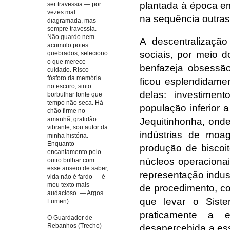
plantada à época em
ser travessia — por
vezes mal
na sequência outras
diagramada, mas
sempre travessia.
Não guardo nem
A descentralização
acumulo potes
sociais, por meio 
quebrados; seleciono
o que merece
benfazeja obsessão
cuidado. Risco
fósforo da memória
ficou esplendidame
no escuro, sinto
delas: investime
borbulhar fonte que
tempo não seca. Há
população inferior 
chão firme no
amanhã, gratidão
Jequitinhonha, ond
vibrante; sou autor da
indústrias de moa
minha história.
Enquanto
produção de biscoit
encantamento pelo
núcleos operaciona
outro brilhar com
esse anseio de saber,
representação indust
vida não é fardo — é
meu texto mais
de procedimento, co
audacioso. — Argos
que levar o Siste
Lumen)
praticamente a 
O Guardador de
Rebanhos (Trecho)
desapercebida a es