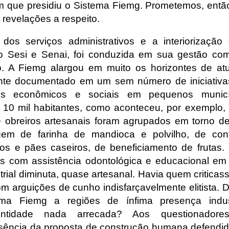
 que presidiu o Sistema Fiemg. Prometemos, então
 revelações a respeito.
 dos serviços administrativos e a interiorizaçã
do Sesi e Senai, foi conduzida em sua gestão com
. A Fiemg alargou em muito os horizontes de atu
nte documentado em um sem número de iniciativa
ntos econômicos e sociais em pequenos munic
a 10 mil habitantes, como aconteceu, por exemplo,
e obreiros artesanais foram agrupados em torno 
gem de farinha de mandioca e polvilho, de con
os e pães caseiros, de beneficiamento de frutas.
is com assistência odontológica e educacional em
rial diminuta, quase artesanal. Havia quem criticas
m arguições de cunho indisfarçavelmente elitista. D
ma Fiemg a regiões de ínfima presença indus
entidade nada arrecada? Aos questionadore
sência da proposta de construção humana defendid