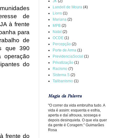
JK
(2)
Landell de Moura
(4)
comunidades
Lions
(1)
teresse de
Mariana
(2)
JA à frente
MPB
(2)
panha para
Natal
(2)
OCDE
(1)
rabalho de
Percepção
(2)
s que 390
Porte de Arma
(1)
a operação
PrevidenciaSocial
(1)
Privatização
(1)
ipantes do
Racismo
(7)
Sistema S
(2)
Talibanismo
(1)
Magia da Palavra
"O correr da vida embrulha tudo. A
vida é assim: esquenta e esfria,
aperta e daí afrouxa, sossega e
depois desinquieta. O que ela quer
da gente é Coragem." Guimarães
Rosa
à frente do