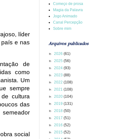
Começo de prosa
Magia da Palavra
Jogo Animado
Canal Percepção
Sobre mim
ajoso, líder
 país e nas
Arquivos publicados
►
2026
(61)
►
2025
(56)
antação de
►
2024
(93)
cidas como
►
2023
(88)
manista. Um
►
2022
(108)
que sempre
►
2021
(108)
 de cultura
►
2020
(104)
 poucos das
►
2019
(131)
►
2018
(50)
m semeador
►
2017
(51)
►
2016
(52)
►
2015
(52)
obra social