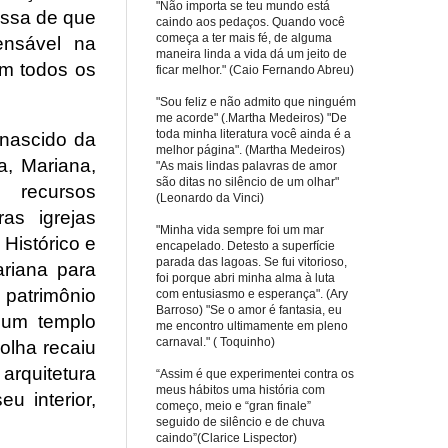
"Não importa se teu mundo está
issa de que
caindo aos pedaços. Quando você
começa a ter mais fé, de alguma
ensável na
maneira linda a vida dá um jeito de
em todos os
ficar melhor." (Caio Fernando Abreu)
"Sou feliz e não admito que ninguém
me acorde" (.Martha Medeiros) "De
toda minha literatura você ainda é a
 nascido da
melhor página". (Martha Medeiros)
a, Mariana,
"As mais lindas palavras de amor
são ditas no silêncio de um olhar"
u recursos
(Leonardo da Vinci)
as igrejas
"Minha vida sempre foi um mar
 Histórico e
encapelado. Detesto a superfície
parada das lagoas. Se fui vitorioso,
ariana para
foi porque abri minha alma à luta
patrimônio
com entusiasmo e esperança". (Ary
Barroso) "Se o amor é fantasia, eu
 um templo
me encontro ultimamente em pleno
carnaval." ( Toquinho)
colha recaiu
arquitetura
“Assim é que experimentei contra os
meus hábitos uma história com
u interior,
começo, meio e “gran finale”
seguido de silêncio e de chuva
caindo”(Clarice Lispector)