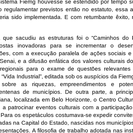
Sistema Fiemg houvesse se estendido por tempo s
 regulamentar previstos então no estatuto, essa a
teria sido implementada. E com retumbante êxito
que sacudiu as estruturas foi o “Caminhos do P
ostas inovadoras para se incrementar o desen
ões, com a execução paralela de ações sociais e
enai, e a difusão enfática dos valores culturais do
 regionais para o exame de questões relevantes 
a “Vida Industrial”, editada sob os auspícios da Fie
 sobre as riquezas, empreendimentos e poten
entenas de municípios. De outra parte, a princi
iana, localizada
em Belo Horizonte
, o Centro Cultu
e a patrocinar eventos culturais com a participaçã
or. Para os espetáculos costumava-se expedir convit
adas na Capital do Estado, nascidas nos municípios 
sentações. A filosofia de trabalho adotada nas inst