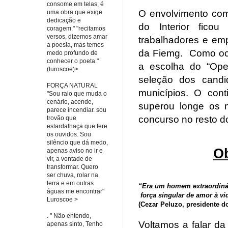
consome em telas, é
O envolvimento com
uma obra que exige
dedicação e
do Interior fico
coragem." "recitamos
versos, dizemos amar
trabalhadores e emp
a poesia, mas temos
da Fiemg.
Como oc
medo profundo de
conhecer o poeta."
a escolha do “Oper
(luroscoe)>
seleção dos candi
FORÇA NATURAL
municípios. O con
"Sou raio que muda o
cenário, acende,
superou longe os n
parece incendiar. sou
concurso no resto do
trovão que
estardalhaça que fere
os ouvidos. Sou
silêncio que dá medo,
Ob
apenas aviso no ir e
vir, a vontade de
transformar. Quero
ser chuva, rolar na
terra e em outras
“Era um homem extraordiná
águas me encontrar"
força singular de amor à vid
Luroscoe >
(Cezar Peluzo, presidente d
. " Não entendo,
Voltamos a falar da
apenas sinto, Tenho