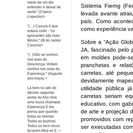
medo de um dia
Sistema Fiemg (Fed
entender e deixar de
sentir." (Clarice
levada avante atrai
Lispector)>
país. Como acontec
"(....) Cazuza é que
como experiência va
estava certo - "os
ignorantes são mais
felizes." (fã do cantor
Sobre a “Ação Globa
Cazuza)>
JA, fascinado pelo
"(...)Vão-se sonhos
em moldes pode-se 
nas asas da
Descrença, Voltam
pranchetas e rela
sonhos nas asas da
carretas, até pequ
Esperança." (Augusto
dos Anjos) >
devidamente mapead
utilidade pública 
Lá bem no alto do
décimo segundo
carretas seriam equ
andar do Ano Vive
uma louca chamada
educativo, com gabi
Esperança E ela
de arte e projeção 
pensa que quando
todas as sirenas
promovidos com rep
Todas as buzinas
Todos os reco-recos
ser executadas com 
tocarem Atira-se E —