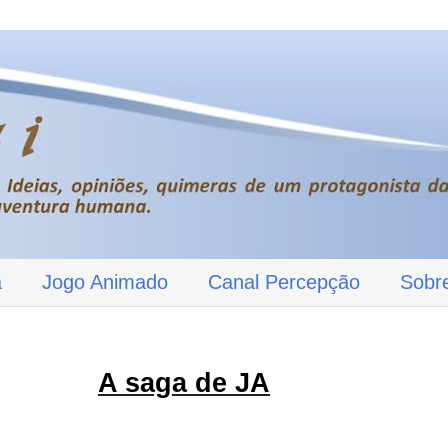
a
Jogo Animado
Canal Percepção
Sobr
A saga de JA