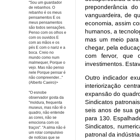
"Sou um guardador
preponderância do
de rebanhos. O
rebanho é os meus
vanguardeira, de q
pensamentos E os
economia, assim com
meus pensamentos
são todos sensações.
humanos, a tecnolog
Penso com os olhos e
com os ouvidos E
mas um meio para s
com as mãos e os
chegar, pela educaç
pés E com o nariz e a
boca. Creio no
com fervor, que o
mundo como num
malmequer, Porque o
investimentos. Esta
vejo. Mas não penso
nele Porque pensar é
Outro indicador ex
não compreender..."
(Alberto Caeiro)>
interiorização cen
"O esnobe
expansão do quadro 
observador gosta da
Sindicatos patronais
"moldura, frequenta
museus, mas não lê o
seis anos de sua g
quadro, não entende
para 130. Espalhado
as cores, não se
emociona com os
Sindicatos, numeri
traços". "A alma não é
um rolar compulsivo
patronal da indústri
de notícias que se