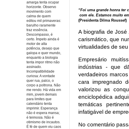
amarga tenta ocupar
horizonte. Observo
“Foi uma grande honra ter 
movimento com
com ele. Estamos muito e
calma de quem
(Presidenta Dilma Roussef)
editou mil primaveras:
barulho raramente
traz essência.
A biografia de José 
Descompasso, é
carismático, que nu
certo. Ímpeto ainda é
motor de alta
virtualidades de seu
potência, desejo que
galopa e quer mundo,
enquanto a biologia
Empresário muitís
tenta impor ritmo não
indústrias - que 
assinado.
Incompatibilidade
verdadeiros marcos 
curiosa: A vontade
quer rua, palco, o
cara impregnado de
corpo a poltrona. Não
valorizou as conqu
me rendo. Há vida em
mim, jovem demais
enciclopédica adqu
para limites que
temáticas pertine
calendário tenta
imprimir. Esperança
infatigável de empr
não é espera mansa;
é teimosia. Não é
otimismo de incautos.
No comentário passa
É fé de quem viu caos