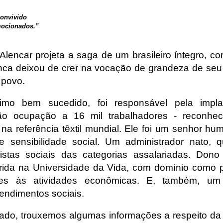
convivido
mocionados.”
Alencar projeta a saga de um brasileiro íntegro, cor
nca deixou de crer na vocação de grandeza de seu
 povo.
simo bem sucedido, foi responsável pela impl
dão ocupação a 16 mil trabalhadores - reconhe
na referência têxtil mundial. Ele foi um senhor hu
 sensibilidade social. Um administrador nato, 
istas sociais das categorias assalariadas. Dono
irida na Universidade da Vida, com domínio como
ntes às atividades econômicas. E, também, u
eendimentos sociais.
do, trouxemos algumas informações a respeito da 