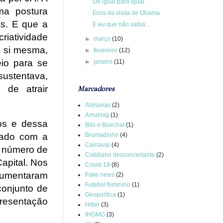
De igual para igual
ma postura
Ecos da visita de Obama
s. E que a
E eu que não sabia...
riatividade
►
março
(10)
m si mesma,
►
fevereiro
(12)
io para se
►
janeiro
(11)
sustentava,
 de atrair
Marcadores
Aldravias
(2)
Amulmig
(1)
dos e dessa
Bibi e Boechat
(1)
Brumadinho
(4)
 dado com a
Carnaval
(4)
o número de
Cotidiano desconcertante
(2)
Capital. Nos
Covid-19
(8)
 aumentaram
Fake news
(2)
Futebol feminino
(1)
conjunto de
Geopolítica
(1)
presentação
Hitler
(3)
IHGMG
(3)