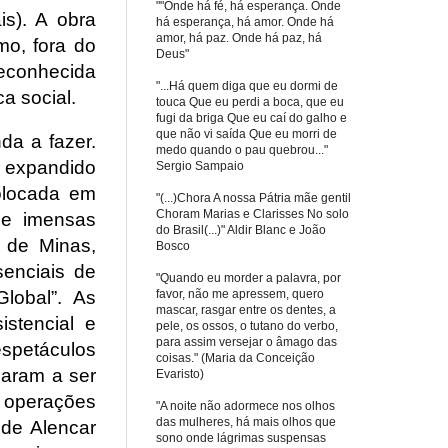
""Onde há fé, há esperança. Onde
s). A obra
há esperança, há amor. Onde há
amor, há paz. Onde há paz, há
mo, fora do
Deus"
econhecida
"...Há quem diga que eu dormi de
a social.
touca Que eu perdi a boca, que eu
fugi da briga Que eu caí do galho e
que não vi saída Que eu morri de
da a fazer.
medo quando o pau quebrou..."
r expandido
Sergio Sampaio
olocada em
"(...)Chora A nossa Pátria mãe gentil
Choram Marias e Clarisses No solo
de imensas
do Brasil(...)" Aldir Blanc e João
 de Minas,
Bosco
enciais de
"Quando eu morder a palavra, por
favor, não me apressem, quero
lobal”. As
mascar, rasgar entre os dentes, a
istencial e
pele, os ossos, o tutano do verbo,
para assim versejar o âmago das
espetáculos
coisas." (Maria da Conceição
garam a ser
Evaristo)
 operações
"A noite não adormece nos olhos
das mulheres, há mais olhos que
 de Alencar
sono onde lágrimas suspensas