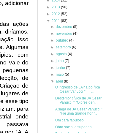
►
2014
(52)
, adicionar
►
2013
(50)
►
2012
(52)
▼
2011
(83)
o das ações
►
dezembro
(5)
, diríamos,
►
novembro
(4)
ação. Isso
►
outubro
(4)
s. Algumas
►
setembro
(6)
ípios, com
►
agosto
(4)
►
julho
(7)
 no Vale do
►
junho
(7)
de pequenas
►
maio
(5)
fecção, de
▼
abril
(8)
 Criação de
O ingresso de JA na política
Cesar Vanucci * ...
 lugares de
Destemor cívico de JA Cesar
se esse tipo
Vanucci * “O presiden...
iziam: para
A saga de JA Cesar Vanucci *
“Foi uma grande honr...
trial onde
Um cara fabuloso
s passava
Obra social estupenda
a por JA. A