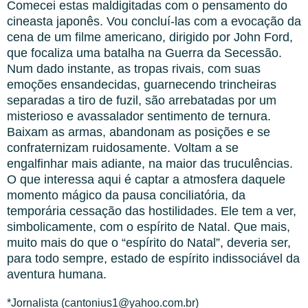
Comecei estas maldigitadas com o pensamento do
cineasta japonês. Vou concluí-las com a evocação da
cena de um filme americano, dirigido por John Ford,
que focaliza uma batalha na Guerra da Secessão.
Num dado instante, as tropas rivais, com suas
emoções ensandecidas, guarnecendo trincheiras
separadas a tiro de fuzil, são arrebatadas por um
misterioso e avassalador sentimento de ternura.
Baixam as armas, abandonam as posições e se
confraternizam ruidosamente. Voltam a se
engalfinhar mais adiante, na maior das truculências.
O que interessa aqui é captar a atmosfera daquele
momento mágico da pausa conciliatória, da
temporária cessação das hostilidades. Ele tem a ver,
simbolicamente, com o espírito de Natal. Que mais,
muito mais do que o “espírito do Natal”, deveria ser,
para todo sempre, estado de espírito indissociável da
aventura humana.
*Jornalista (cantonius1@yahoo.com.br)