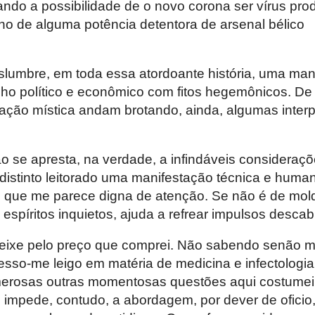
ando a possibilidade de o novo corona ser vírus pr
ino de alguma potência detentora de arsenal bélico
umbre, em toda essa atordoante história, uma mano
nho político e econômico com fitos hegemônicos. De
ação mística andam brotando, ainda, algumas inter
o se apresta, na verdade, a infindáveis consideraçõ
distinto leitorado uma manifestação técnica e human
, que me parece digna de atenção. Se não é de mol
o espíritos inquietos, ajuda a refrear impulsos descab
eixe pelo preço que comprei. Não sabendo senão m
esso-me leigo em matéria de medicina e infectologi
merosas outras momentosas questões aqui costume
 impede, contudo, a abordagem, por dever de oficio