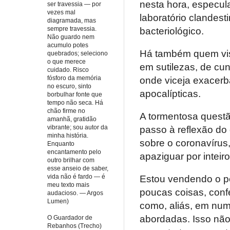
nesta hora, especul
ser travessia — por
vezes mal
laboratório clandest
diagramada, mas
sempre travessia.
bacteriológico.
Não guardo nem
acumulo potes
Há também quem visl
quebrados; seleciono
o que merece
em sutilezas, de cu
cuidado. Risco
fósforo da memória
onde viceja exacerb
no escuro, sinto
apocalípticas.
borbulhar fonte que
tempo não seca. Há
chão firme no
A tormentosa questã
amanhã, gratidão
vibrante; sou autor da
passo à reflexão do 
minha história.
sobre o coronavírus
Enquanto
encantamento pelo
apaziguar por inteir
outro brilhar com
esse anseio de saber,
vida não é fardo — é
Estou vendendo o p
meu texto mais
poucas coisas, conf
audacioso. — Argos
Lumen)
como, aliás, em nu
abordadas. Isso não
O Guardador de
Rebanhos (Trecho)