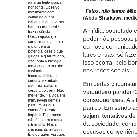
amarga tenta ocupar
horizonte. Observo
“Fatos, não temor. Mão
movimento com
calma de quem
(Abdu
Sharkawy, medic
editou mil primaveras:
barulho raramente
A mídia, sobretudo e
traz essência.
Descompasso, é
pedem às pessoas pa
certo. Ímpeto ainda é
ou novo comunicado o
motor de alta
potência, desejo que
lares e ruas, só faz
galopa e quer mundo,
enquanto a biologia
isso ocorra, pelo b
tenta impor ritmo não
nas redes sociais.
assinado.
Incompatibilidade
curiosa: A vontade
Em certas circunsta
quer rua, palco, o
corpo a poltrona. Não
verdadeiro pandemô
me rendo. Há vida em
consequências. A si
mim, jovem demais
para limites que
pânico. Em sendo as
calendário tenta
sejam, tentativas d
imprimir. Esperança
não é espera mansa;
da sociedade, como 
é teimosia. Não é
otimismo de incautos.
escusas conveniênci
É fé de quem viu caos