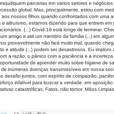
 prejudiquem parcerias em vários setores e negócios
cessão global. Mas, principalmente, estou com me
aos nossos filhos quando confrontados com uma 
e e altruísmo, estamos dizendo para que entrem em 
ionários. (...) Covid-19 está longe de terminar. Ch
, um amigo e até um membro da família (...) em alg
 vírus provavelmente não fará muito mal, quando che
 e atitude (...) podem ser desastrosos. Eu imploro 
m a razão, o pânico com a paciência e a incerteza
portunidade de aprender muito sobre higiene de s
o de inúmeras doenças transmissíveis em nossa soc
e desafio juntos, com espírito de compaixão, paciên
sforço infalível para buscar a verdade, em oposição
tativas catastróficas. Fatos, não temor. Mãos Limpa
 2020