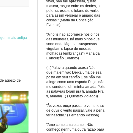
favor, não me apressem, quero
mascar, rasgar entre os dentes, a
pele, os ossos, o tutano do verbo,
para assim versejar o âmago das
coisas." (Maria da Conceição
Evaristo)
"A noite não adormece nos olhos
agem mais antiga
das mulheres, há mais olhos que
sono onde lágrimas suspensas
virgulam o lapso de nossas
molhadas lembranças" (Maria da
Conceição Evaristo)
(...)Palavra quando acesa Não
queima em vão Deixa uma beleza
posta em seu carvão E se não lhe
 de agosto de
atinge como uma espada Peço, não
me condene, oh, minha amada Pois
as palavras foram pra ti, amada Pra
ti, amada(...) ( Quinteto violado))
"Às vezes ouço passar o vento; e só
de ouvir o vento passar, vale a pena
ter nascido." ( Fernando Pessoa)
"Amo como ama o amor. Não
conheço nenhuma outra razão para