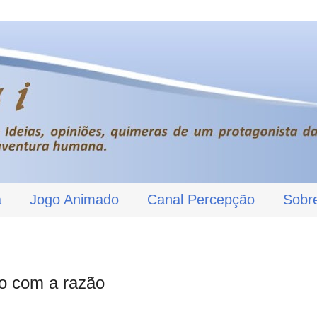
a
Jogo Animado
Canal Percepção
Sobr
o com a razão