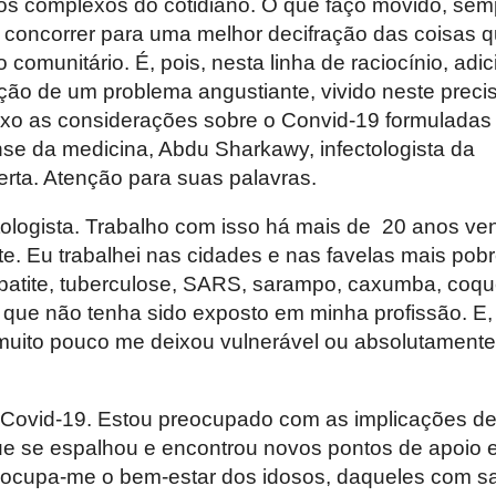
os complexos do cotidiano. O que faço movido, sem
e concorrer para uma melhor decifração das coisas 
comunitário. É, pois, nesta linha de raciocínio, adi
ação de um problema angustiante, vivido neste preci
xo as considerações sobre o Convid-19 formuladas
nse da medicina, Abdu Sharkawy, infectologista da
erta. Atenção para suas palavras.
tologista. Trabalho com isso há mais de 20 anos ve
te. Eu trabalhei nas cidades e nas favelas mais pob
epatite, tuberculose, SARS, sarampo, caxumba, coqu
 a que não tenha sido exposto em minha profissão. E
uito pouco me deixou vulnerável ou absolutamente
Covid-19. Estou preocupado com as implicações d
ue se espalhou e encontrou novos pontos de apoio
reocupa-me o bem-estar dos idosos, daqueles com sa