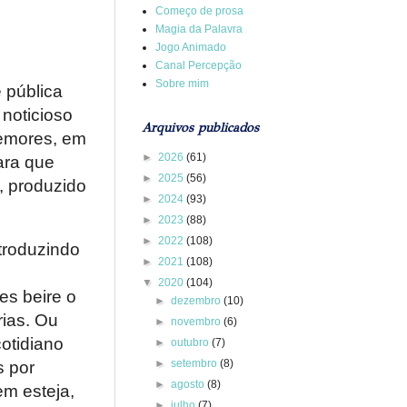
Começo de prosa
Magia da Palavra
Jogo Animado
Canal Percepção
Sobre mim
 pública
noticioso
Arquivos publicados
temores, em
►
2026
(61)
para que
►
2025
(56)
, produzido
►
2024
(93)
►
2023
(88)
►
2022
(108)
troduzindo
►
2021
(108)
▼
2020
(104)
es beire o
►
dezembro
(10)
rias. Ou
►
novembro
(6)
otidiano
►
outubro
(7)
►
setembro
(8)
s por
►
agosto
(8)
em esteja,
►
julho
(7)