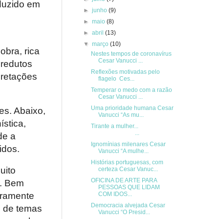
oduzido em
►
junho
(9)
►
maio
(8)
►
abril
(13)
▼
março
(10)
bra, rica
Nestes tempos de coronavírus
Cesar Vanucci ...
 redutos
Reflexões‌ ‌motivadas‌ ‌pelo‌
pretações
‌flagelo‌ ‌ Ces...
Temperar o medo com a razão
Cesar Vanucci ...
Uma prioridade humana Cesar
es. Abaixo,
Vanucci “As mu...
ística,
Tirante a mulher...
...
de a
Ignomínias milenares Cesar
idos.
Vanucci “A mulhe...
Histórias portuguesas, com
uito
certeza Cesar Vanuc...
OFICINA DE ARTE PARA
a. Bem
PESSOAS QUE LIDAM
COM IDOS...
iramente
Democracia alvejada Cesar
, de temas
Vanucci “O Presid...