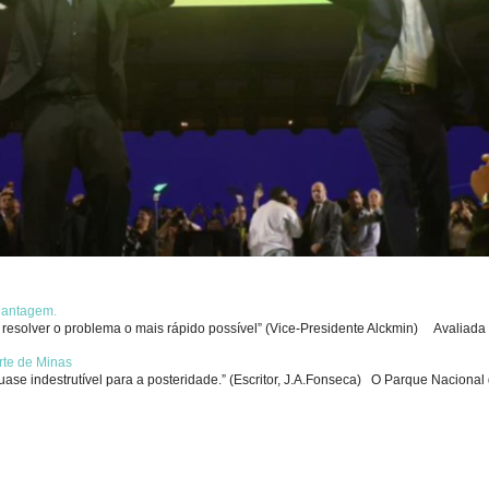
chantagem.
solver o problema o mais rápido possível” (Vice-Presidente Alckmin) Avaliada p
rte de Minas
se indestrutível para a posteridade.” (Escritor, J.A.Fonseca) O Parque Nacional