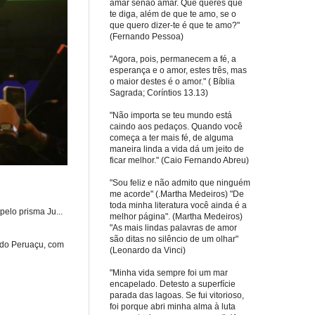
amar senão amar. Que queres que
te diga, além de que te amo, se o
que quero dizer-te é que te amo?"
(Fernando Pessoa)
"Agora, pois, permanecem a fé, a
esperança e o amor, estes três, mas
o maior destes é o amor." ( Bíblia
Sagrada; Coríntios 13.13)
"Não importa se teu mundo está
caindo aos pedaços. Quando você
começa a ter mais fé, de alguma
maneira linda a vida dá um jeito de
ficar melhor." (Caio Fernando Abreu)
"Sou feliz e não admito que ninguém
me acorde" (.Martha Medeiros) "De
toda minha literatura você ainda é a
elo prisma Ju...
melhor página". (Martha Medeiros)
"As mais lindas palavras de amor
são ditas no silêncio de um olhar"
 do Peruaçu, com
(Leonardo da Vinci)
"Minha vida sempre foi um mar
encapelado. Detesto a superfície
parada das lagoas. Se fui vitorioso,
foi porque abri minha alma à luta