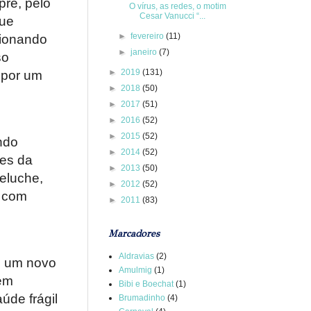
pre, pelo
O vírus, as redes, o motim
Cesar Vanucci “...
que
►
fevereiro
(11)
cionando
►
janeiro
(7)
so
►
2019
(131)
 por um
►
2018
(50)
►
2017
(51)
►
2016
(52)
►
2015
(52)
ndo
►
2014
(52)
res da
►
2013
(50)
eluche,
►
2012
(52)
, com
►
2011
(83)
Marcadores
Aldravias
(2)
e um novo
Amulmig
(1)
 em
Bibi e Boechat
(1)
úde frágil
Brumadinho
(4)