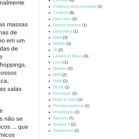
Carnaval
(4)
onalmente
Cotidiano desconcertante
(2)
Covid-19
(8)
Fake news
(2)
 as massas
Futebol feminino
(1)
Geopolítica
(1)
nas de
Hitler
(3)
reo em um
IHGMG
(3)
adas de
JK
(2)
e
Landell de Moura
(4)
Lions
(1)
shoppings,
Mariana
(2)
nossos
MPB
(2)
aca,
Natal
(2)
OCDE
(1)
as salas
Percepção
(2)
Porte de Arma
(1)
PrevidenciaSocial
(1)
e
Privatização
(1)
es não se
Racismo
(7)
Sistema S
(2)
os ... que
Talibanismo
(1)
êmicos