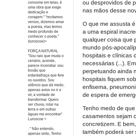
ou desprovidos de p
consome em telas, é
uma obra que exige
nas mãos desse novo 
dedicação e
coragem." "recitamos
versos, dizemos amar
O que me assusta é
a poesia, mas temos
a uma espiral inacr
medo profundo de
conhecer o poeta."
qualquer coisa que
(luroscoe)>
mundo pós-apocalíp
FORÇA NATURAL
hospitais e clínicas
"Sou raio que muda o
cenário, acende,
necessárias (...). 
parece incendiar. sou
perpetuando ainda m
trovão que
estardalhaça que fere
hospitais fiquem sob
os ouvidos. Sou
silêncio que dá medo,
enfisema, pneumonia
apenas aviso no ir e
de espera de emergê
vir, a vontade de
transformar. Quero
ser chuva, rolar na
Tenho medo de que a
terra e em outras
águas me encontrar"
casamentos sejam ca
Luroscoe >
concretizem. E bem
. " Não entendo,
também poderá ser 
apenas sinto, Tenho