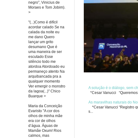
negro”, Vinicius de
Moraes e Tom Jobim).
>
"(...)Como é difícil
acordar calado Se na
calada da noite eu
me dano Quero
lançar um grito
desumano Que é
uma maneira de ser
escutado Esse
silêncio todo me
atordoa Atordoado eu
permaneço atento Na
arquibancada pra a
qualquer momento
Ver emergir o monstro
A solução é o diálogo, sem 
da lagoa(...)" Chico
*Cesar Vanucci “Queremos re
Buarque >
As maravilhas naturais do No
Maria da Conceição
*Cesar Vanucci “Registro qua
Evaristo "A cor dos
s...
olhos de minha mãe
era cor de olhos
d’água. Águas de
Mamãe Oxum! Rios
calmos, mas