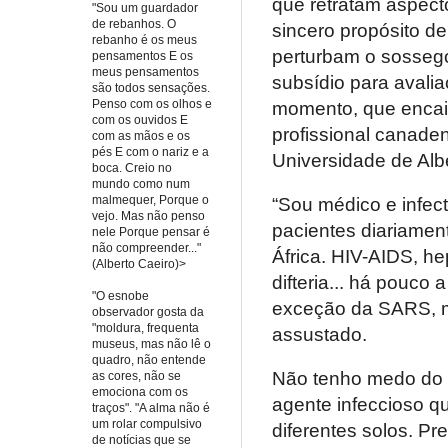
que retratam aspect
"Sou um guardador
de rebanhos. O
sincero propósito d
rebanho é os meus
perturbam o sossego 
pensamentos E os
meus pensamentos
subsídio para avali
são todos sensações.
Penso com os olhos e
momento, que encai
com os ouvidos E
profissional canade
com as mãos e os
pés E com o nariz e a
Universidade de Alb
boca. Creio no
mundo como num
malmequer, Porque o
“
Sou médico e infec
vejo. Mas não penso
pacientes diariamen
nele Porque pensar é
não compreender..."
África. HIV-AIDS, h
(Alberto Caeiro)>
difteria... há pouco
"O esnobe
exceção da SARS, m
observador gosta da
"moldura, frequenta
assustado.
museus, mas não lê o
quadro, não entende
Não tenho medo do 
as cores, não se
emociona com os
agente infeccioso q
traços". "A alma não é
um rolar compulsivo
diferentes solos. P
de notícias que se