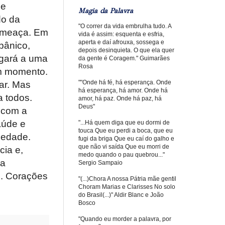
 e
Magia da Palavra
do da
"O correr da vida embrulha tudo. A
ameaça. Em
vida é assim: esquenta e esfria,
aperta e daí afrouxa, sossega e
pânico,
depois desinquieta. O que ela quer
egará a uma
da gente é Coragem." Guimarães
Rosa
um momento.
""Onde há fé, há esperança. Onde
gar. Mas
há esperança, há amor. Onde há
a todos.
amor, há paz. Onde há paz, há
Deus"
 com a
aúde e
"...Há quem diga que eu dormi de
touca Que eu perdi a boca, que eu
iedade.
fugi da briga Que eu caí do galho e
que não vi saída Que eu morri de
cia e,
medo quando o pau quebrou..."
 a
Sergio Sampaio
s. Corações
"(...)Chora A nossa Pátria mãe gentil
Choram Marias e Clarisses No solo
do Brasil(...)" Aldir Blanc e João
Bosco
"Quando eu morder a palavra, por