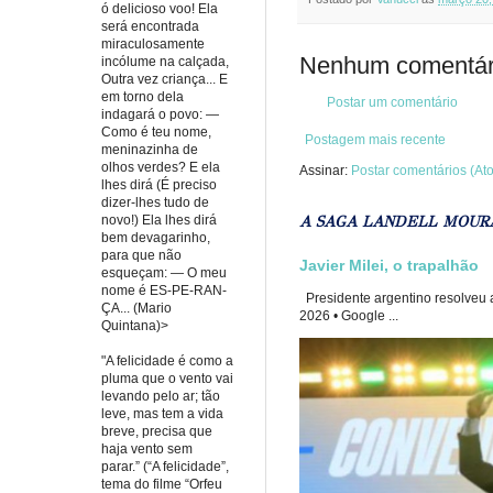
ó delicioso voo! Ela
será encontrada
miraculosamente
Nenhum comentár
incólume na calçada,
Outra vez criança... E
em torno dela
Postar um comentário
indagará o povo: —
Como é teu nome,
Postagem mais recente
meninazinha de
olhos verdes? E ela
Assinar:
Postar comentários (At
lhes dirá (É preciso
dizer-lhes tudo de
A SAGA LANDELL MOUR
novo!) Ela lhes dirá
bem devagarinho,
para que não
Javier Milei, o trapalhão
esqueçam: — O meu
nome é ES-PE-RAN-
Presidente argentino resolveu a
ÇA... (Mario
2026 • Google ...
Quintana)>
"A felicidade é como a
pluma que o vento vai
levando pelo ar; tão
leve, mas tem a vida
breve, precisa que
haja vento sem
parar.” (“A felicidade”,
tema do filme “Orfeu