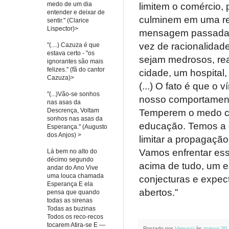
medo de um dia
limitem o comércio,
entender e deixar de
culminem em uma re
sentir." (Clarice
Lispector)>
mensagem passada 
vez de racionalidad
"(....) Cazuza é que
estava certo - "os
sejam medrosos, reac
ignorantes são mais
felizes." (fã do cantor
cidade, um hospital
Cazuza)>
(...) O fato é que o
"(...)Vão-se sonhos
nosso comportamento
nas asas da
Descrença, Voltam
Temperem o medo co
sonhos nas asas da
educação. Temos a o
Esperança." (Augusto
dos Anjos) >
limitar a propagaçã
Vamos enfrentar ess
Lá bem no alto do
décimo segundo
acima de tudo, um e
andar do Ano Vive
uma louca chamada
conjecturas e expec
Esperança E ela
abertos.”
pensa que quando
todas as sirenas
Todas as buzinas
Todos os reco-recos
tocarem Atira-se E —
Postado por
Vanucci
às
março 20,