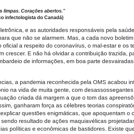
s limpas. Corações abertos.”
o infectologista do Canadá)
letrônica, e as autoridades responsáveis pela saúde
ra que não se alarmem. Mas, a cada novo boletim 
ficial a respeito do coronavírus, o mal-estar e os 
em crescer. E não há olvidar a contribuição trazida, 
ombardeio de informações, em boa parte desvairadas
ncias, a pandemia reconhecida pela OMS acabou in
nio na vida de muita gente, com desassossegantes
tuação criada dá margem a que o tom das apreensõ
sim, ganharam força as célebres teorias conspirató
e explicar questões enigmáticas, que apoquentam o c
sendo resultado de ações maquiavélicas projetada
as políticas e econômicas de bastidores. Existe qu