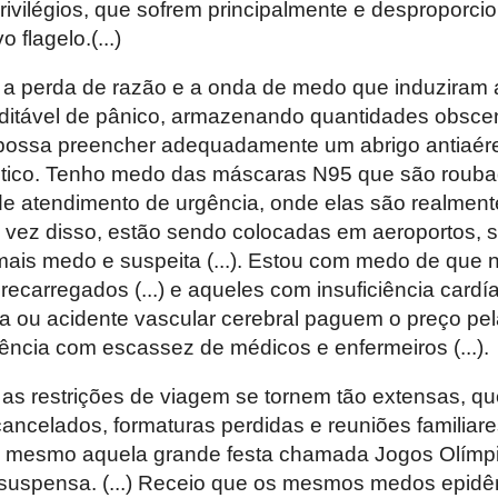
rivilégios, que sofrem principalmente e desproporci
flagelo.(...)
 a perda de razão e a onda de medo que induziram
editável de pânico, armazenando quantidades obsce
 possa preencher adequadamente um abrigo antiaé
tico. Tenho medo das máscaras N95 que são roub
 de atendimento de urgência, onde elas são realment
Em vez disso, estão sendo colocadas em aeroportos, 
ais medo e suspeita (...). Estou com medo de que 
recarregados (...) e aqueles com insuficiência cardí
 ou acidente vascular cerebral paguem o preço pel
ncia com escassez de médicos e enfermeiros (...).
s restrições de viagem se tornem tão extensas, qu
ncelados, formaturas perdidas e reuniões familiar
, mesmo aquela grande festa chamada Jogos Olímpic
suspensa. (...) Receio que os mesmos medos epid