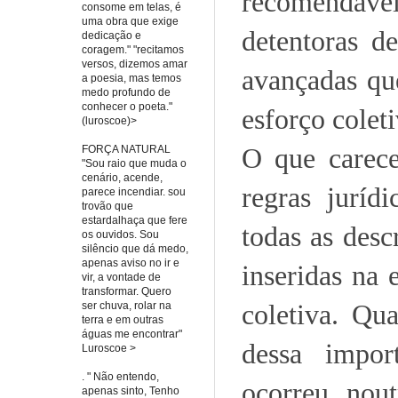
recomendáv
consome em telas, é
uma obra que exige
detentoras d
dedicação e
coragem." "recitamos
versos, dizemos amar
avançadas q
a poesia, mas temos
medo profundo de
conhecer o poeta."
esforço colet
(luroscoe)>
O que carece
FORÇA NATURAL
"Sou raio que muda o
cenário, acende,
regras juríd
parece incendiar. sou
trovão que
estardalhaça que fere
todas as desc
os ouvidos. Sou
silêncio que dá medo,
apenas aviso no ir e
inseridas na 
vir, a vontade de
transformar. Quero
coletiva. Qu
ser chuva, rolar na
terra e em outras
águas me encontrar"
dessa impor
Luroscoe >
. " Não entendo,
ocorreu nou
apenas sinto, Tenho