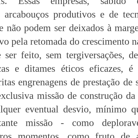
eis. Essas empresas, sabido 
e arcabouços produtivos e de tecn
ue não podem ser deixados à mar
ivo pela retomada do crescimento n
 ser feito, sem tergiversações, d
icas e ditames éticos eficazes, é
ritas engrenagens de prestação de 
exclusiva missão de construção da
alquer eventual desvio, mínimo qu
tante missão - como deplorav
tros momentos, como fruto de a