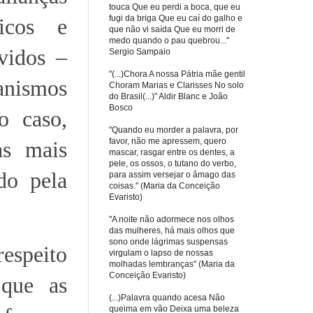
touca Que eu perdi a boca, que eu
fugi da briga Que eu caí do galho e
ticos e
que não vi saída Que eu morri de
medo quando o pau quebrou..."
vidos –
Sergio Sampaio
"(...)Chora A nossa Pátria mãe gentil
anismos
Choram Marias e Clarisses No solo
do Brasil(...)" Aldir Blanc e João
Bosco
o caso,
"Quando eu morder a palavra, por
favor, não me apressem, quero
as mais
mascar, rasgar entre os dentes, a
pele, os ossos, o tutano do verbo,
do pela
para assim versejar o âmago das
coisas." (Maria da Conceição
Evaristo)
"A noite não adormece nos olhos
das mulheres, há mais olhos que
sono onde lágrimas suspensas
respeito
virgulam o lapso de nossas
molhadas lembranças" (Maria da
Conceição Evaristo)
 que as
(...)Palavra quando acesa Não
queima em vão Deixa uma beleza