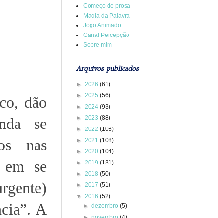
Começo de prosa
Magia da Palavra
Jogo Animado
Canal Percepção
Sobre mim
Arquivos publicados
►
2026
(61)
►
2025
(56)
ico, dão
►
2024
(93)
►
2023
(88)
inda se
►
2022
(108)
dos nas
►
2021
(108)
►
2020
(104)
a em se
►
2019
(131)
►
2018
(50)
urgente)
►
2017
(51)
▼
2016
(52)
cia”. A
►
dezembro
(5)
►
novembro
(4)