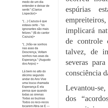
medo de um dia
entender e deixar de
espúrias es
sentir." (Clarice
Lispector)>
empreiteiros
"(....) Cazuza é que
estava certo - "os
implicará na
ignorantes são mais
felizes." (fã do cantor
Cazuza)>
de controle 
"(...)Vão-se sonhos
nas asas da
talvez, de i
Descrença, Voltam
sonhos nas asas da
severas para
Esperança." (Augusto
dos Anjos) >
consciência d
Lá bem no alto do
décimo segundo
andar do Ano Vive
uma louca chamada
Levantou-se, 
Esperança E ela
pensa que quando
todas as sirenas
dos “acordo
Todas as buzinas
Todos os reco-recos
tocarem Atira-se E —