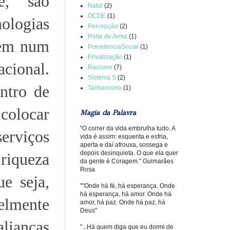
é, são
Natal
(2)
OCDE
(1)
ologias
Percepção
(2)
Porte de Arma
(1)
gem num
PrevidenciaSocial
(1)
Privatização
(1)
acional.
Racismo
(7)
Sistema S
(2)
entro de
Talibanismo
(1)
 colocar
Magia da Palavra
"O correr da vida embrulha tudo. A
serviços
vida é assim: esquenta e esfria,
aperta e daí afrouxa, sossega e
depois desinquieta. O que ela quer
 riqueza
da gente é Coragem." Guimarães
Rosa
e seja,
""Onde há fé, há esperança. Onde
há esperança, há amor. Onde há
elmente
amor, há paz. Onde há paz, há
Deus"
lianças
"...Há quem diga que eu dormi de