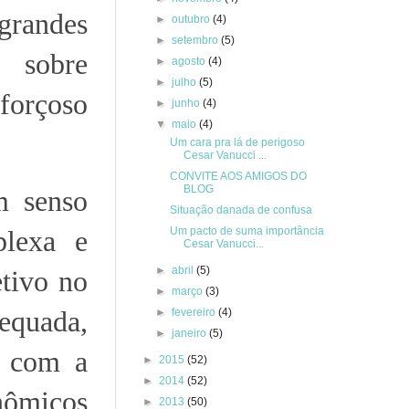
 grandes
►
outubro
(4)
►
setembro
(5)
 sobre
►
agosto
(4)
►
julho
(5)
 forçoso
►
junho
(4)
▼
maio
(4)
Um cara pra lá de perigoso
Cesar Vanucci ...
CONVITE AOS AMIGOS DO
BLOG
m senso
Situação danada de confusa
Um pacto de suma importância
plexa e
Cesar Vanucci...
►
abril
(5)
etivo no
►
março
(3)
equada,
►
fevereiro
(4)
►
janeiro
(5)
, com a
►
2015
(52)
►
2014
(52)
onômicos
►
2013
(50)