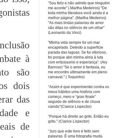
"Sou feliz e não admito que ninguém
me acorde" (.Martha Medeiros) "De
gonistas
toda minha literatura você ainda é a
melhor página". (Martha Medeiros)
"As mais lindas palavras de amor
são ditas no silêncio de um olhar"
(Leonardo da Vinci)
clusão
"Minha vida sempre foi um mar
encapelado. Detesto a superfície
parada das lagoas. Se fui vitorioso,
mbate à
foi porque abri minha alma à luta
com entusiasmo e esperança". (Ary
Barroso) "Se o amor é fantasia, eu
to são
me encontro ultimamente em pleno
carnaval." ( Toquinho)
os dois
“Assim é que experimentei contra os
meus hábitos uma história com
erar das
começo, meio e “gran finale”
seguido de silêncio e de chuva
caindo”(Clarice Lispector)
idade e
“Porque há direito ao grito. Então eu
grito.” (Clarice Lispector)
eais de
“Juro que este livro é feito sem
palavras. É uma fotografia muda.