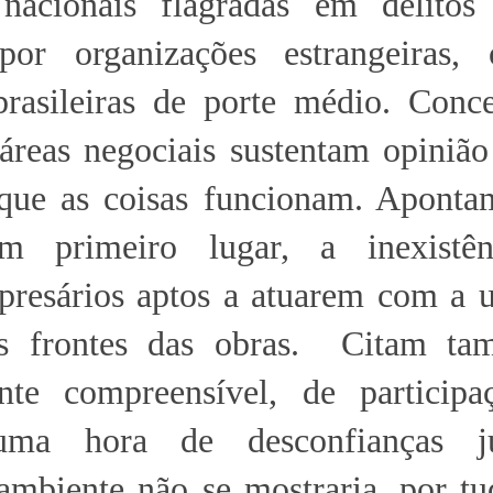
 nacionais flagradas em delitos
 por organizações estrangeiras,
rasileiras de porte médio. Conce
 áreas negociais sustentam opiniã
 que as coisas funcionam. Apont
em primeiro lugar, a inexistê
resários aptos a atuarem com a u
s frontes das obras.
Citam ta
ante compreensível, de particip
numa hora de desconfianças ju
ambiente não se mostraria, por tu