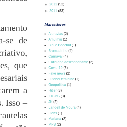
►
2012
(52)
►
2011
(83)
Marcadores
tamento
Aldravias
(2)
a-se de
Amulmig
(1)
Bibi e Boechat
(1)
riativo,
Brumadinho
(4)
Carnaval
(4)
Cotidiano desconcertante
(2)
tes, que
Covid-19
(8)
Fake news
(2)
ariais
Futebol feminino
(1)
Geopolítica
(1)
tarem a
Hitler
(3)
IHGMG
(3)
. Isso –
JK
(2)
Landell de Moura
(4)
cautelas
Lions
(1)
Mariana
(2)
MPB
(2)