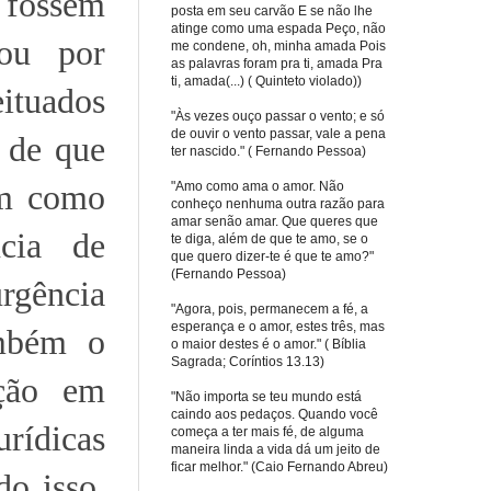
 fossem
posta em seu carvão E se não lhe
atinge como uma espada Peço, não
 ou por
me condene, oh, minha amada Pois
as palavras foram pra ti, amada Pra
ti, amada(...) ( Quinteto violado))
ituados
"Às vezes ouço passar o vento; e só
de ouvir o vento passar, vale a pena
o de que
ter nascido." ( Fernando Pessoa)
am como
"Amo como ama o amor. Não
conheço nenhuma outra razão para
amar senão amar. Que queres que
ncia de
te diga, além de que te amo, se o
que quero dizer-te é que te amo?"
(Fernando Pessoa)
rgência
"Agora, pois, permanecem a fé, a
esperança e o amor, estes três, mas
mbém o
o maior destes é o amor." ( Bíblia
Sagrada; Coríntios 13.13)
ação em
"Não importa se teu mundo está
caindo aos pedaços. Quando você
rídicas
começa a ter mais fé, de alguma
maneira linda a vida dá um jeito de
ficar melhor." (Caio Fernando Abreu)
do isso,