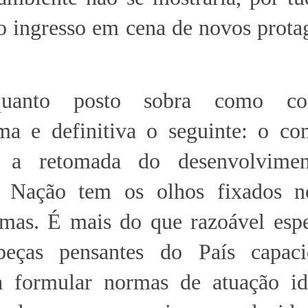
o ingresso em cena de novos prota
anto posto sobra como con
ima e definitiva o seguinte: o co
 a retomada do desenvolvimen
 A Nação tem os olhos fixados n
temas. É mais do que razoável esp
beças pensantes do País capac
a formular normas de atuação id