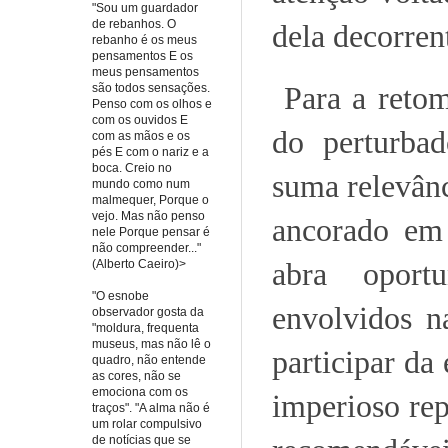
"Sou um guardador
de rebanhos. O
dela decorren
rebanho é os meus
pensamentos E os
meus pensamentos
Para a reto
são todos sensações.
Penso com os olhos e
com os ouvidos E
do perturba
com as mãos e os
pés E com o nariz e a
boca. Creio no
suma relevânc
mundo como num
malmequer, Porque o
vejo. Mas não penso
ancorado em 
nele Porque pensar é
não compreender..."
abra oportu
(Alberto Caeiro)>
"O esnobe
envolvidos n
observador gosta da
"moldura, frequenta
museus, mas não lê o
participar da
quadro, não entende
as cores, não se
emociona com os
imperioso rep
traços". "A alma não é
um rolar compulsivo
de notícias que se