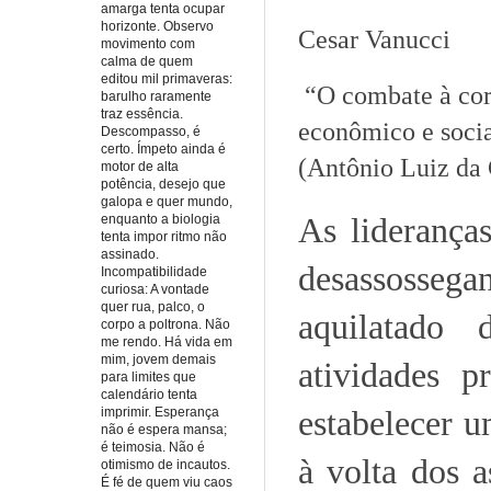
amarga tenta ocupar
horizonte. Observo
Cesar Vanucci
movimento com
calma de quem
editou mil primaveras:
“O combate à cor
barulho raramente
traz essência.
econômico e socia
Descompasso, é
certo. Ímpeto ainda é
(Antônio Luiz da 
motor de alta
potência, desejo que
galopa e quer mundo,
As liderança
enquanto a biologia
tenta impor ritmo não
assinado.
desassosseg
Incompatibilidade
curiosa: A vontade
quer rua, palco, o
aquilatado 
corpo a poltrona. Não
me rendo. Há vida em
mim, jovem demais
atividades 
para limites que
calendário tenta
estabelecer u
imprimir. Esperança
não é espera mansa;
é teimosia. Não é
à volta dos 
otimismo de incautos.
É fé de quem viu caos