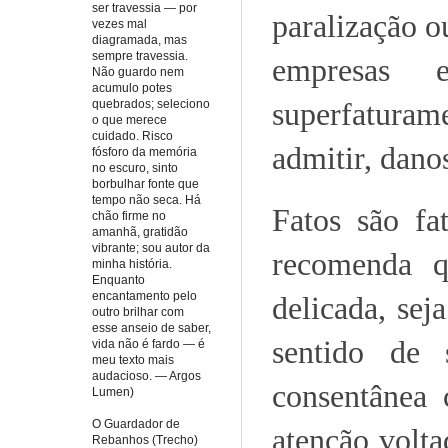
ser travessia — por
paralização o
vezes mal
diagramada, mas
sempre travessia.
empresas e
Não guardo nem
acumulo potes
superfaturam
quebrados; seleciono
o que merece
cuidado. Risco
admitir, dano
fósforo da memória
no escuro, sinto
borbulhar fonte que
tempo não seca. Há
Fatos são fa
chão firme no
amanhã, gratidão
vibrante; sou autor da
recomenda q
minha história.
Enquanto
encantamento pelo
delicada, sej
outro brilhar com
esse anseio de saber,
sentido de 
vida não é fardo — é
meu texto mais
audacioso. — Argos
consentânea 
Lumen)
O Guardador de
atenção volt
Rebanhos (Trecho)