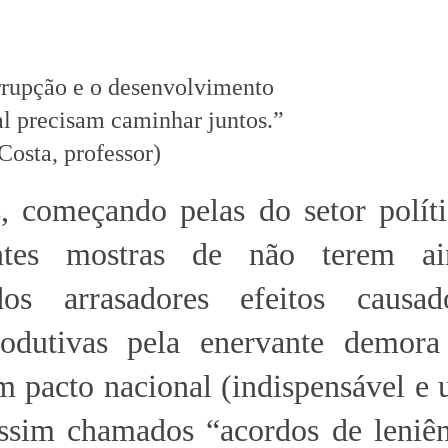
rupção e o desenvolvimento
l precisam caminhar juntos.”
Costa, professor)
s, começando pelas do setor polít
antes mostras de não terem a
dos arrasadores efeitos causa
produtivas pela enervante demor
m pacto nacional (indispensável e 
assim chamados “acordos de leniên