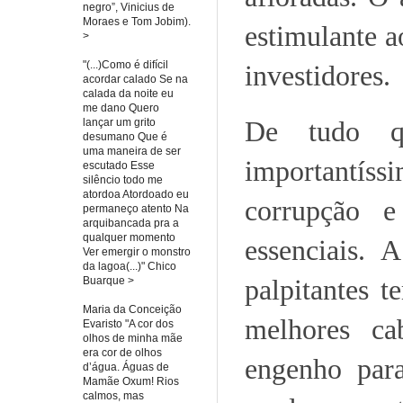
negro”, Vinicius de
Moraes e Tom Jobim).
estimulante a
>
"(...)Como é difícil
investidores.
acordar calado Se na
calada da noite eu
me dano Quero
De tudo qu
lançar um grito
desumano Que é
uma maneira de ser
importantíss
escutado Esse
silêncio todo me
atordoa Atordoado eu
corrupção e
permaneço atento Na
arquibancada pra a
qualquer momento
essenciais.
Ver emergir o monstro
da lagoa(...)" Chico
palpitantes 
Buarque >
Maria da Conceição
melhores ca
Evaristo "A cor dos
olhos de minha mãe
era cor de olhos
engenho par
d’água. Águas de
Mamãe Oxum! Rios
calmos, mas