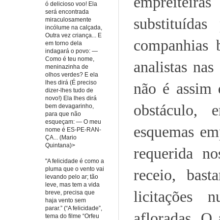
empreiteiras
ó delicioso voo! Ela
será encontrada
substituídas
miraculosamente
incólume na calçada,
Outra vez criança... E
companhias b
em torno dela
indagará o povo: —
Como é teu nome,
analistas nas
meninazinha de
olhos verdes? E ela
lhes dirá (É preciso
não é assim
dizer-lhes tudo de
novo!) Ela lhes dirá
obstáculo, 
bem devagarinho,
para que não
esqueçam: — O meu
esquemas emp
nome é ES-PE-RAN-
ÇA... (Mario
Quintana)>
requerida no
"A felicidade é como a
pluma que o vento vai
receio, bast
levando pelo ar; tão
leve, mas tem a vida
licitações 
breve, precisa que
haja vento sem
parar.” (“A felicidade”,
afloradas. O 
tema do filme “Orfeu